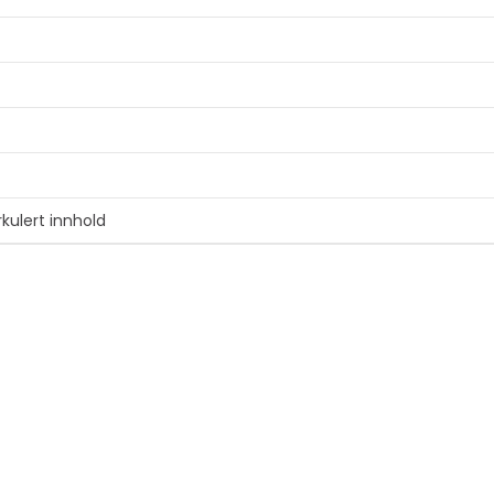
rkulert innhold
estandig, smussmotstandig