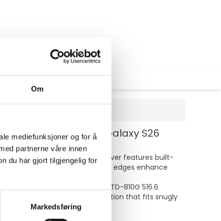
Om
rk side - for Samsung Galaxy S26
iale mediefunksjoner og for å
 med partnerne våre innen
construction. This protective cover features built-
u har gjort tilgjengelig for
The grip-friendly design and raised edges enhance
tices. Its compliance with MIL-STD-810G 516.6
perience reliability and protection that fits snugly
Markedsføring