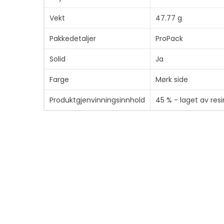
Vekt
47.77 g
Pakkedetaljer
ProPack
Solid
Ja
Farge
Mørk side
Produktgjenvinningsinnhold
45 % - laget av resi
Bæreveske
Type
Beskyttende deksel
Anbefalt bruk
For mobiltelefon
Beskyttelse
Fallbeskyttelse, støvb
Cover Type
Bakdeksel