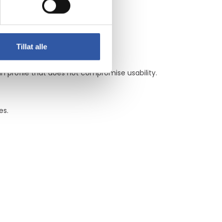
Tillat alle
in profile that does not compromise usability.
es.