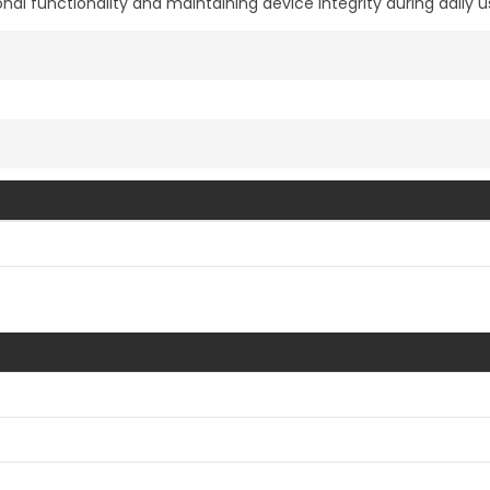
onal functionality and maintaining device integrity during daily u
Vis mer