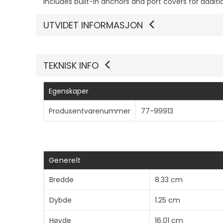
Includes built-in anchors and port covers for additi
UTVIDET INFORMASJON
TEKNISK INFO
Egenskaper
Produsentvarenummer
77-99913
Generelt
Bredde
8.33 cm
Dybde
1.25 cm
Høyde
16.01 cm