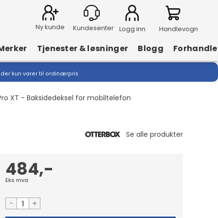
Ny kunde
Logg inn
Handlevogn
Merker
Tjenester & løsninger
Blogg
Forhandle
lder kun varer til ordinærpris
ro XT - Baksidedeksel for mobiltelefon
484,-
Eks mva
-
+