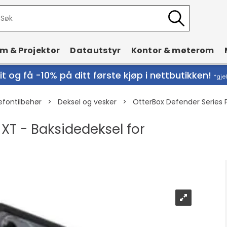
rm & Projektor
Datautstyr
Kontor & møterom
t og få -10% på ditt første kjøp i nettbutikken!
*gje
efontilbehør
>
Deksel og vesker
>
OtterBox Defender Series P
 XT - Baksidedeksel for