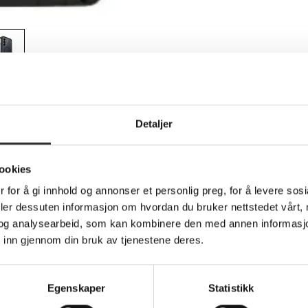
Teknisk info
Detaljer
ookies
aksidedeksel for mobiltelefon - robust - mø
 for å gi innhold og annonser et personlig preg, for å levere sos
deler dessuten informasjon om hvordan du bruker nettstedet vårt,
rovide robust protection for your cell phone with its dual-layer 
og analysearbeid, som kan kombinere den med annen informasjon d
h of your device is safeguarded against drops, dust, and dirt. 
 inn gjennom din bruk av tjenestene deres.
t an ideal companion for everyday adventures.
ries Pro XT protects your device and supports eco-friendly prac
vironments, providing peace of mind whether at work or play. Ex
no matter where life takes you.
Egenskaper
Statistikk