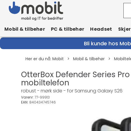
Mobil & tilbehør
PC & tilbehør
Headset
Skje
Bli kunde hos Mobi
Her er du nå:
Mobit
>
Mobil & tilbehør
>
Mobiltel
OtterBox Defender Series Pro
mobiltelefon
robust - mørk side - for Samsung Galaxy S26
Varenr:
77-99913
EAN:
840434745746