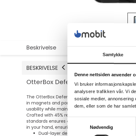
Beskrivelse
Utvidet informasjon
Samtykke
BESKRIVELSE
Denne nettsiden anvender c
OtterBox Defender Series Pro XT - B
Vi bruker informasjonskapsler
analysere trafikken vår. Vi 
The OtterBox Defender Series Pro XT is designed to p
sosiale medier, annonsering 
in magnets and port covers, ensuring that every inc
dem, eller som de har samlet
usability while maintaining a slim profile, making i
Crafted with 45% recycled content, the Defender Se
Samtykkevalg
standards ensures durable performance in various en
in your hand, ensuring your device remains secure 
Nødvendig
Dual-layer design for enhanced protection