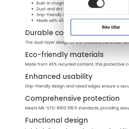
Built-in magnets for added functionality
Dust and dirt resistance for reliable use
Grip-friendly construction for easy handling
Made with 45% recycled content
Ikke tillat
Durable construction
The dual-layer design of the OtterBox Defender Seri
Eco-friendly materials
Made from 45% recycled content, this protective ca
Enhanced usability
Grip-friendly design and raised edges ensure a sec
Comprehensive protection
Meets MIL-STD-810G 516.6 standards, providing assu
Functional design