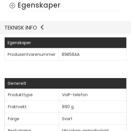
Egenskaper
TEKNISK INFO
Vis mer
Egenskaper
Produsentvarenummer
89B58AA
Generelt
Produkttype
VoIP-telefon
Fraktvekt
890 g
Farge
Svart
Beskyttelse
Microban antimikrobisk