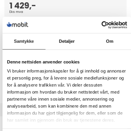
1 429,-
Eks mva
-
+
LEGG I HANDLEVOGN
Samtykke
Detaljer
Om
Denne nettsiden anvender cookies
Nettlager: Ikke på lager (estimert
7
dager)
Vi bruker informasjonskapsler for å gi innhold og annonser
et personlig preg, for å levere sosiale mediefunksjoner og
for å analysere trafikken vår. Vi deler dessuten
informasjon om hvordan du bruker nettstedet vårt, med
partnerne våre innen sosiale medier, annonsering og
analysearbeid, som kan kombinere den med annen
BESKRIVELSE
informasjon du har gjort tilgjengelig for dem, eller som de
har samlet inn gjennom din bruk av tjenestene deres.
HP Poly VVX 250 - OBi Edition - VoIP-
telefon - treveis anropskapasitet - SRTP, SIP, SDP, RTP - 4