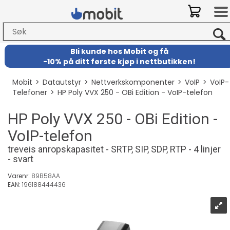
Bli kunde hos Mobit
og
få
-
10% på ditt første kjøp i nettbutikken!
Mobit
>
Datautstyr
>
Nettverkskomponenter
>
VoIP
>
VoIP-
Telefoner
>
HP Poly VVX 250 - OBi Edition - VoIP-telefon
HP Poly VVX 250 - OBi Edition -
VoIP-telefon
treveis anropskapasitet - SRTP, SIP, SDP, RTP - 4 linjer
- svart
Varenr:
89B58AA
EAN:
196188444436