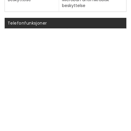
beskyttelse
Telefonfunksjoner
VoIP-tjenester
Zoom, OpenSIP
Anropstjenester
Samtale venter,
Samtaleviderekobling,
Samtaleviderekobling,
Samtalevent,
Anropsparkering/-svar
Nummerskiveplassering
Base
Telefonkonferansefunksjon
Treveis
Høyttalertelefon
Ja
Volumkontroll
Ja
Indikatorer
Busy lamp field (BLF)