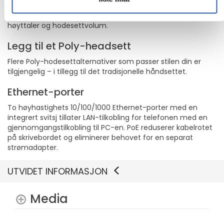
Fireveis navigasjonsklynge med en sentrert valgtast og et
tolvtasters talltastatur med kontroller for demping,
høyttaler og hodesettvolum.
Legg til et Poly-headsett
Flere Poly-hodesettalternativer som passer stilen din er
tilgjengelig – i tillegg til det tradisjonelle håndsettet.
Ethernet-porter
To høyhastighets 10/100/1000 Ethernet-porter med en
integrert svitsj tillater LAN-tilkobling for telefonen med en
gjennomgangstilkobling til PC-en. PoE reduserer kabelrotet
på skrivebordet og eliminerer behovet for en separat
strømadapter.
UTVIDET INFORMASJON
Media