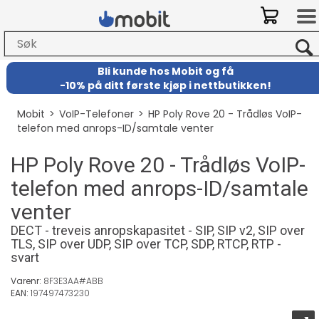
Bli kunde hos Mobit
og
få
-
10% på ditt første kjøp i nettbutikken!
Mobit
>
VoIP-Telefoner
>
HP Poly Rove 20 - Trådløs VoIP-
telefon med anrops-ID/samtale venter
HP Poly Rove 20 - Trådløs VoIP-
telefon med anrops-ID/samtale
venter
DECT - treveis anropskapasitet - SIP, SIP v2, SIP over
TLS, SIP over UDP, SIP over TCP, SDP, RTCP, RTP -
svart
Varenr:
8F3E3AA#ABB
EAN:
197497473230