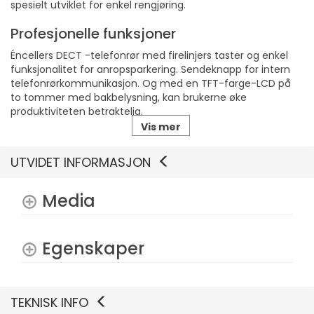
spesielt utviklet for enkel rengjøring.
Profesjonelle funksjoner
Éncellers DECT -telefonrør med firelinjers taster og enkel
funksjonalitet for anropsparkering. Sendeknapp for intern
telefonrørkommunikasjon. Og med en TFT-farge-LCD på
to tommer med bakbelysning, kan brukerne øke
produktiviteten betraktelig.
Vis mer
Éncellers DECT -base
UTVIDET INFORMASJON
DECT -basestasjon på entry-nivå for små utplasseringer
med behov for å dekke opptil 5000 kvadratfot. Kompatibel
med telefonrørene Rove 20, Rove 30, Rove 40 og opptil 3
Media
Rove R8-repeatere.
Egenskaper
TEKNISK INFO