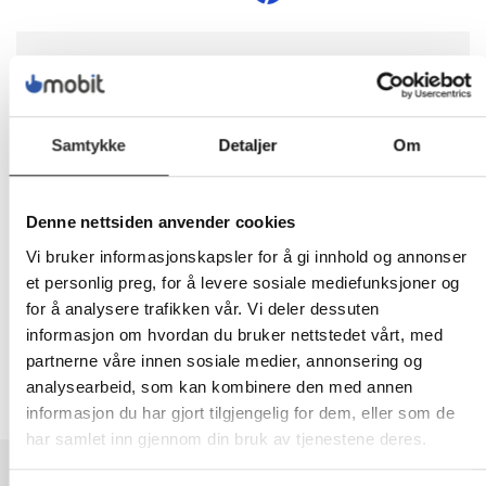
1 959,-
Eks mva
Samtykke
Detaljer
Om
-
+
LEGG I HANDLEVOGN
Denne nettsiden anvender cookies
Vi bruker informasjonskapsler for å gi innhold og annonser
et personlig preg, for å levere sosiale mediefunksjoner og
Nettlager: Ikke på lager (estimert
12
dager)
for å analysere trafikken vår. Vi deler dessuten
informasjon om hvordan du bruker nettstedet vårt, med
partnerne våre innen sosiale medier, annonsering og
analysearbeid, som kan kombinere den med annen
informasjon du har gjort tilgjengelig for dem, eller som de
har samlet inn gjennom din bruk av tjenestene deres.
BESKRIVELSE