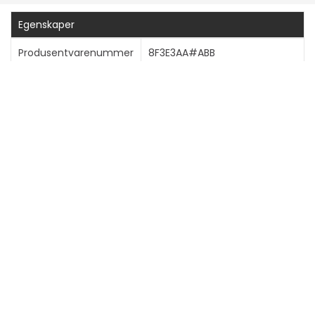
Egenskaper
Produsentvarenummer
8F3E3AA#ABB
Generelt
Produkttype
Trådløs VoIP-telefon
Totalt antall trådløse
1
håndsett
Inkludert basenavn
Poly Rove B1
Vekt
455 g
Fraktvekt
626.1 g
Farge
Svart