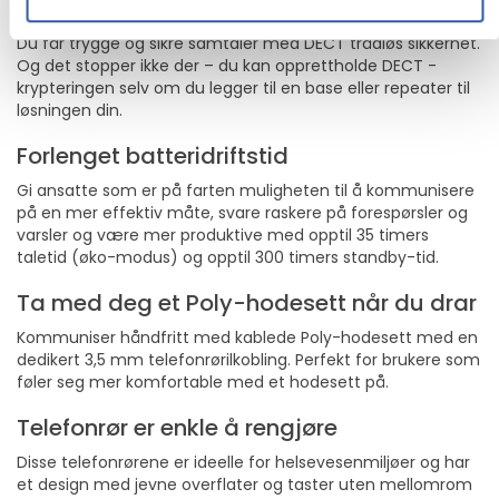
Personvernet er sikret
Du får trygge og sikre samtaler med DECT trådløs sikkerhet.
Og det stopper ikke der – du kan opprettholde DECT -
krypteringen selv om du legger til en base eller repeater til
løsningen din.
Forlenget batteridriftstid
Gi ansatte som er på farten muligheten til å kommunisere
på en mer effektiv måte, svare raskere på forespørsler og
varsler og være mer produktive med opptil 35 timers
taletid (øko-modus) og opptil 300 timers standby-tid.
Ta med deg et Poly-hodesett når du drar
Kommuniser håndfritt med kablede Poly-hodesett med en
dedikert 3,5 mm telefonrørilkobling. Perfekt for brukere som
føler seg mer komfortable med et hodesett på.
Telefonrør er enkle å rengjøre
Disse telefonrørene er ideelle for helsevesenmiljøer og har
et design med jevne overflater og taster uten mellomrom