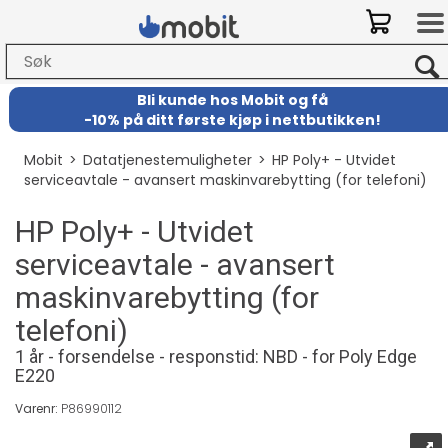
Bli kunde hos Mobit
og
få
-
10% på ditt første kjøp i nettbutikken!
Mobit
>
Datatjenestemuligheter
>
HP Poly+ - Utvidet
serviceavtale - avansert maskinvarebytting (for telefoni)
HP Poly+ - Utvidet
serviceavtale - avansert
maskinvarebytting (for
telefoni)
1 år - forsendelse - responstid: NBD - for Poly Edge
E220
Varenr:
P86990112