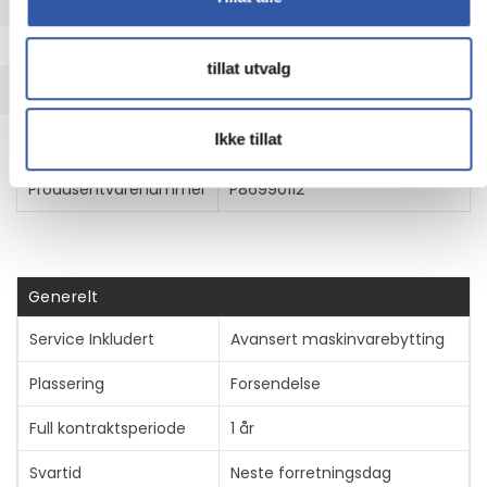
UTVIDET INFORMASJON
tillat utvalg
TEKNISK INFO
Ikke tillat
Egenskaper
Produsentvarenummer
P86990112
Generelt
Service Inkludert
Avansert maskinvarebytting
Plassering
Forsendelse
Full kontraktsperiode
1 år
Svartid
Neste forretningsdag