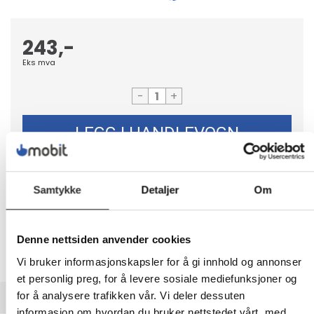
243,-
Eks mva
-
+
LEGG I HANDLEVOGN
Samtykke
Detaljer
Om
Nettlager:
100+
Denne nettsiden anvender cookies
Vi bruker informasjonskapsler for å gi innhold og annonser
et personlig preg, for å levere sosiale mediefunksjoner og
BESKRIVELSE
for å analysere trafikken vår. Vi deler dessuten
informasjon om hvordan du bruker nettstedet vårt, med