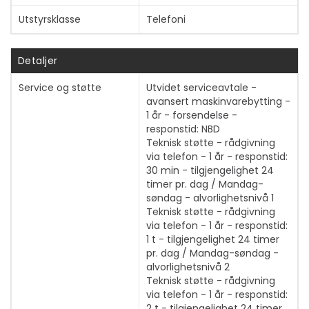
Utstyrsklasse
Telefoni
Detaljer
Service og støtte
Utvidet serviceavtale -
avansert maskinvarebytting -
1 år - forsendelse -
responstid: NBD
Teknisk støtte - rådgivning
via telefon - 1 år - responstid:
30 min - tilgjengelighet 24
timer pr. dag / Mandag-
Vis mer
søndag - alvorlighetsnivå 1
Teknisk støtte - rådgivning
via telefon - 1 år - responstid:
1 t - tilgjengelighet 24 timer
pr. dag / Mandag-søndag -
alvorlighetsnivå 2
Teknisk støtte - rådgivning
via telefon - 1 år - responstid:
2 t - tilgjengelighet 24 timer