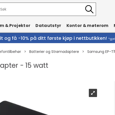
rm & Projektor
Datautstyr
Kontor & møterom
t og få -10% på ditt første kjøp i nettbutikken!
*gje
efontilbehør
>
Batterier og Strømadaptere
>
Samsung EP-T15
pter - 15 watt