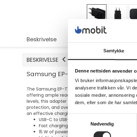
Beskrivelse
Utvidet informasjon
Samtykke
BESKRIVELSE
Denne nettsiden anvender c
Samsung EP-T1510 - Strømadapter - 
Vi bruker informasjonskapsler
analysere trafikken vår. Vi 
The Samsung EP-T1510 power adapter is a reliable ch
offering ample reach while ensuring a fast and stab
sosiale medier, annonsering 
levels, this adapter quickly provides the necessary p
dem, eller som de har samlet
protection, and over-current protection ensure a s
an effective charging experience without compro
Samtykkevalg
USB-C to USB-C cable measuring 1 m in lengt
Nødvendig
Fast charging with Power Delivery technology
15 W of power output for efficient charging