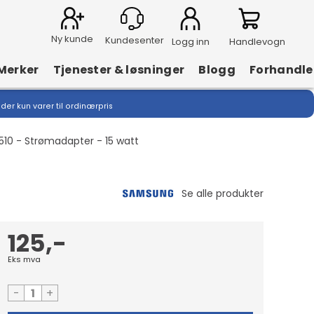
Ny kunde
Logg inn
Handlevogn
Merker
Tjenester & løsninger
Blogg
Forhandle
lder kun varer til ordinærpris
10 - Strømadapter - 15 watt
125,-
Eks mva
-
+