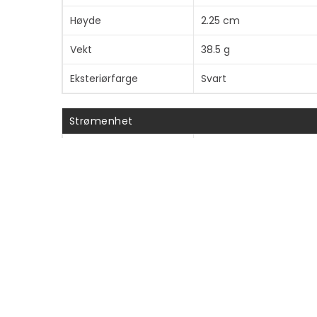
Høyde
2.25 cm
Vekt
38.5 g
Eksteriørfarge
Svart
Strømenhet
Påkrevd nettspenning
AC 100-240 V
Inngangskontakter
Strøm
Antall
1
inngangskontakter
Spenningstilførsel
5 / 9 V
Utgangskontakter
24 pin USB-C
Strømtilførsel
15 watt