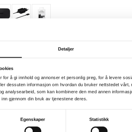
Teknisk info
Detaljer
ookies
15 watt - 2 A - PD (USB-C) - svart
 for å gi innhold og annonser et personlig preg, for å levere sos
deler dessuten informasjon om hvordan du bruker nettstedet vårt,
oice for charging tablets and cellular phones efficiently. This
le charge thanks to its Power Delivery technology. With a power
og analysearbeid, som kan kombinere den med annen informasjon d
ower for your devices, making it suitable for daily use. Safety fe
 inn gjennom din bruk av tjenestene deres.
ecure charging process, providing peace of mind. Low leakage cur
mising performance.
h
Egenskaper
Statistikk