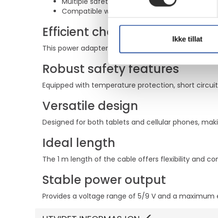
Multiple safety protections including tempera
Compatible with tablets and cellular phones
Efficient charging solution
Ikke tillat
This power adapter supports Power Delivery technolo
Robust safety features
Equipped with temperature protection, short circuit
Versatile design
Designed for both tablets and cellular phones, makin
Ideal length
The 1 m length of the cable offers flexibility and co
Stable power output
Provides a voltage range of 5/9 V and a maximum el