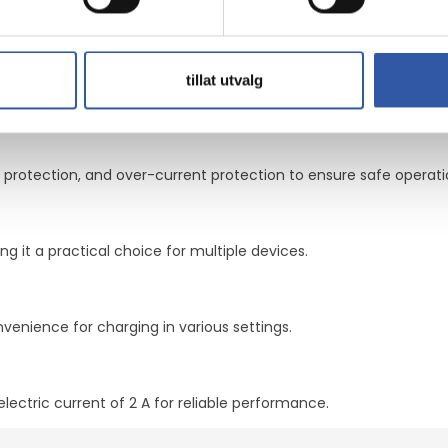
ture and short circuit protection
tillat utvalg
gy, allowing for fast charging of devices while adapting to thei
 protection, and over-current protection to ensure safe operati
g it a practical choice for multiple devices.
nvenience for charging in various settings.
ectric current of 2 A for reliable performance.