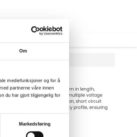
Om
iale mediefunksjoner og for å
 med partnerne våre innen
 USB-C to USB-C cable measures 1 m in length,
 output of 15 W and support for multiple voltage
u har gjort tilgjengelig for
atures like temperature protection, short circuit
rent further enhances its safety profile, ensuring
Markedsføring