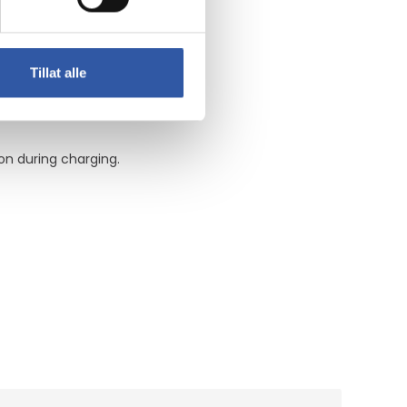
Tillat alle
r specific power needs.
on during charging.