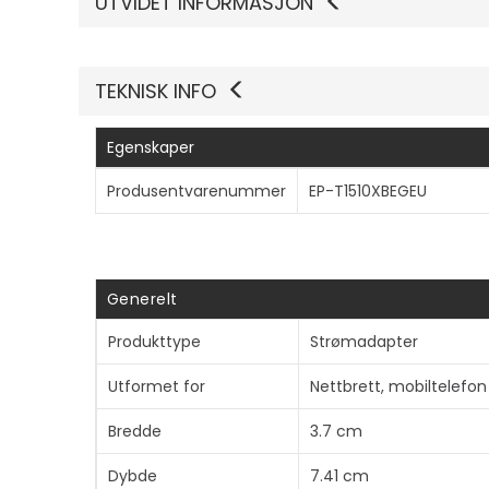
UTVIDET INFORMASJON
TEKNISK INFO
Egenskaper
Produsentvarenummer
EP-T1510XBEGEU
Generelt
Produkttype
Strømadapter
Utformet for
Nettbrett, mobiltelefon
Bredde
3.7 cm
Dybde
7.41 cm