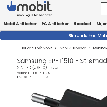
Mobil & tilbehør
PC & tilbehør
Headset
Skje
Bli kunde hos Mobi
Her er du nå:
Mobit
>
Mobil & tilbehør
>
Mobiltel
Samsung EP-T1510 - Strømada
2 A - PD (USB-C) - svart
Varenr:
EP-T1510XBEGEU
EAN:
8806092709843