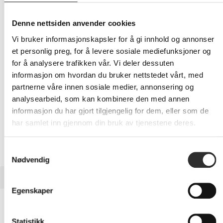
519,-
Eks mva
Denne nettsiden anvender cookies
-
+
Vi bruker informasjonskapsler for å gi innhold og annonser
et personlig preg, for å levere sosiale mediefunksjoner og
LEGG I HANDLEVOGN
for å analysere trafikken vår. Vi deler dessuten
informasjon om hvordan du bruker nettstedet vårt, med
partnerne våre innen sosiale medier, annonsering og
analysearbeid, som kan kombinere den med annen
Nettlager:
15
informasjon du har gjort tilgjengelig for dem, eller som de
har samlet inn gjennom din bruk av tjenestene deres.
Samtykkevalg
Nødvendig
BESKRIVELSE
Egenskaper
Sony WF-C510 - True wireless-
hodetelefoner med mikrofon - i øret - svart
Statistikk