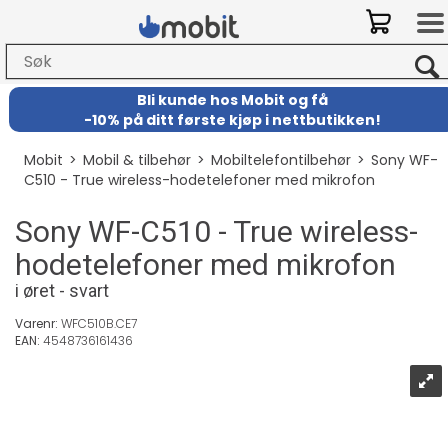
Bli kunde hos Mobit
og
få
-
10% på ditt første kjøp i nettbutikken!
Mobit
>
Mobil & tilbehør
>
Mobiltelefontilbehør
>
Sony WF-
C510 - True wireless-hodetelefoner med mikrofon
Sony WF-C510 - True wireless-
hodetelefoner med mikrofon
i øret - svart
Varenr:
WFC510B.CE7
EAN:
4548736161436