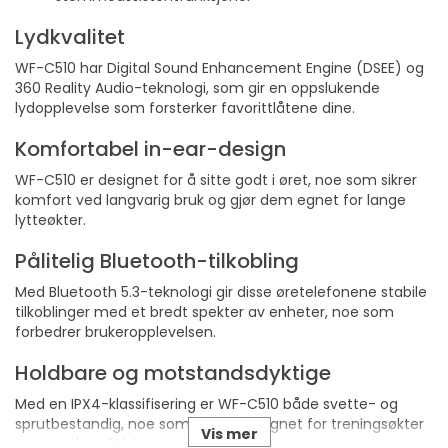
Lydkvalitet
WF-C510 har Digital Sound Enhancement Engine (DSEE) og
360 Reality Audio-teknologi, som gir en oppslukende
lydopplevelse som forsterker favorittlåtene dine.
Komfortabel in-ear-design
WF-C510 er designet for å sitte godt i øret, noe som sikrer
komfort ved langvarig bruk og gjør dem egnet for lange
lytteøkter.
Pålitelig Bluetooth-tilkobling
Med Bluetooth 5.3-teknologi gir disse øretelefonene stabile
tilkoblinger med et bredt spekter av enheter, noe som
forbedrer brukeropplevelsen.
Holdbare og motstandsdyktige
Med en IPX4-klassifisering er WF-C510 både svette- og
sprutbestandig, noe som gjør dem egnet for treningsøkter
Vis mer
og utendørsaktiviteter.