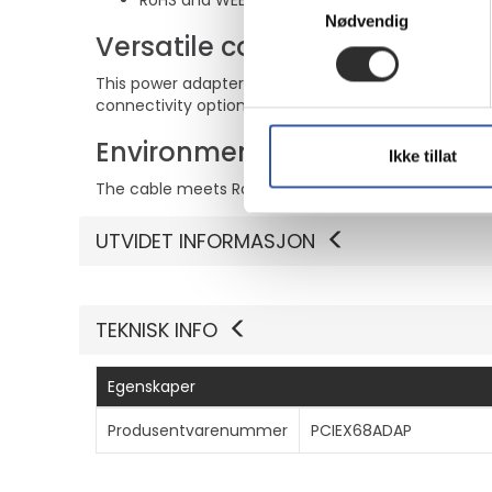
RoHS and WEEE compliant for environmental 
Nødvendig
Versatile connector options
This power adapter cable features a 6 pin PCI Expr
connectivity options within a wide range of systems
Environmentally compliant
Ikke tillat
The cable meets RoHS and WEEE standards, ensuring
UTVIDET INFORMASJON
TEKNISK INFO
Egenskaper
Produsentvarenummer
PCIEX68ADAP