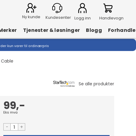
Ny kunde
Logg inn
Handlevogn
Merker
Tjenester & løsninger
Blogg
Forhandle
lder kun varer til ordinærpris
r Cable
99,-
Eks mva
-
+