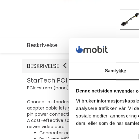
Beskrivelse
Utvidet informasjon
BESKRIVELSE
Samtykke
StarTech PCI Express 6 pin to 8 pin
PCIe-strøm (hann) - 15.5 cm - gul - for P/N: AT
Denne nettsiden anvender c
Vi bruker informasjonskapsler
Connect a standard 6-pin PCI Express power connect
adapter cable lets you connect a standard 6-pin P
analysere trafikken vår. Vi 
pin power connection.
sosiale medier, annonsering 
A cost-effective solution, the PCIe 6 pin to 8 pin 
dem, eller som de har samlet
newer video card.
Connector compatibility for 6 pin to 8 pin po
Samtykkevalg