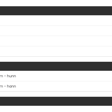
øm - hunn
øm - hann
Vis mer