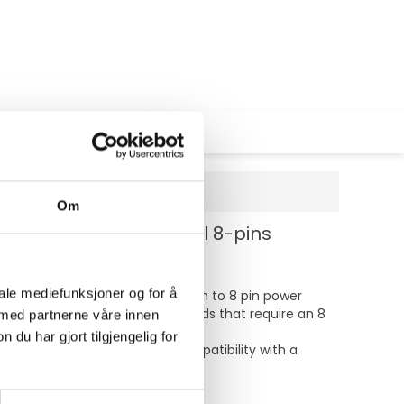
Om
s PCIe-strøm (hunn) til 8-pins
iale mediefunksjoner og for å
he PCIEX68ADAP PCI Express 6 pin to 8 pin power
ly to ATI and NVidia video cards that require an 8
 med partnerne våre innen
u har gjort tilgjengelig for
wer supply for the sake of compatibility with a