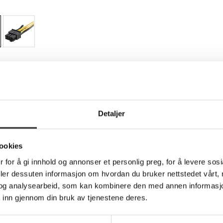
Teknisk info
Produktark
Detaljer
 Power Adapter Cable - Strømadapter - 6-pin
X2POWER430, ATX2POWER530
ookies
 for å gi innhold og annonser et personlig preg, for å levere sos
ion on the Power Supply to 8-pin ATI and NVidia video cards. T
CI Express power connection provided by the computer power supp
deler dessuten informasjon om hvordan du bruker nettstedet vårt,
og analysearbeid, som kan kombinere den med annen informasjon d
power adapter eliminates the expense of upgrading a computer po
 inn gjennom din bruk av tjenestene deres.
wer specifications