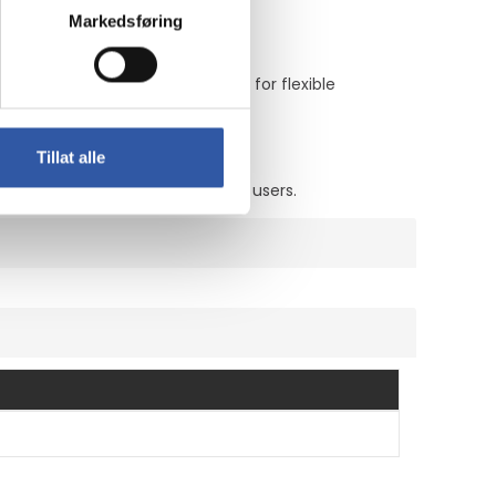
Markedsføring
nnector on the other, allowing for flexible
Tillat alle
sible choice for eco-conscious users.