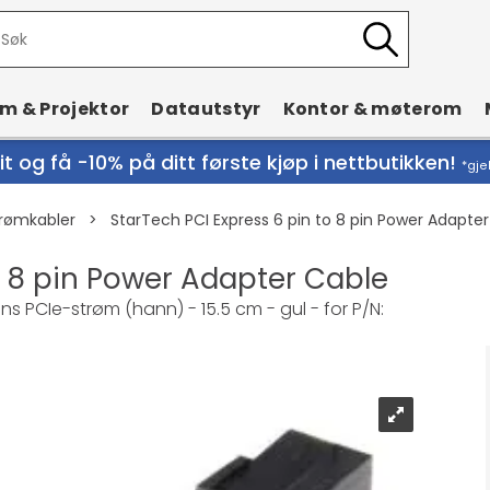
rm & Projektor
Datautstyr
Kontor & møterom
t og få -10% på ditt første kjøp i nettbutikken!
*gje
rømkabler
>
StarTech PCI Express 6 pin to 8 pin Power Adapte
o 8 pin Power Adapter Cable
s PCIe-strøm (hann) - 15.5 cm - gul - for P/N: