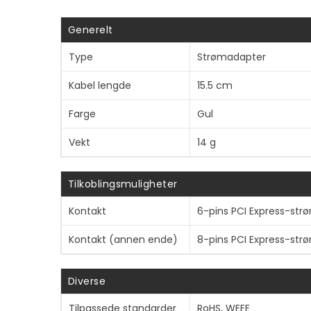
Generelt
Type
Strømadapter
Kabel lengde
15.5 cm
Farge
Gul
Vekt
14 g
Tilkoblingsmuligheter
Kontakt
6-pins PCI Express-str
Kontakt (annen ende)
8-pins PCI Express-str
Diverse
Tilpassede standarder
RoHS, WEEE