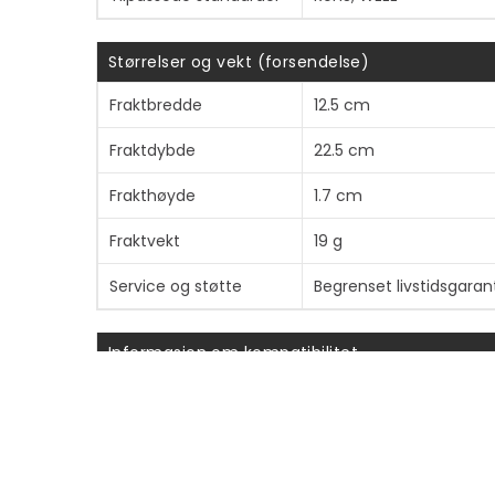
Størrelser og vekt (forsendelse)
Fraktbredde
12.5 cm
Fraktdybde
22.5 cm
Frakthøyde
1.7 cm
Fraktvekt
19 g
Service og støtte
Begrenset livstidsgaran
Informasjon om kompatibilitet
Designet for
StarTech 430 Watt ATX1
PFC