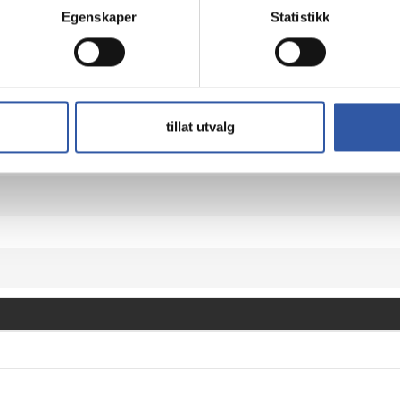
safety
Egenskaper
Statistikk
ess power connector on one end and an 8 pin PCI Express power co
.
tillat utvalg
 compliance with environmental regulations, making it a respon