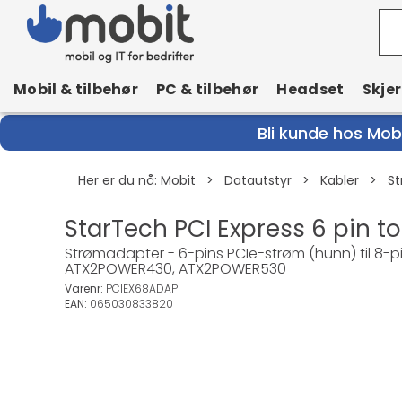
Mobil & tilbehør
PC & tilbehør
Headset
Skje
Bli kunde hos Mobi
Her er du nå:
Mobit
>
Datautstyr
>
Kabler
>
St
StarTech PCI Express 6 pin t
Strømadapter - 6-pins PCIe-strøm (hunn) til 8-pin
ATX2POWER430, ATX2POWER530
Varenr:
PCIEX68ADAP
EAN:
065030833820