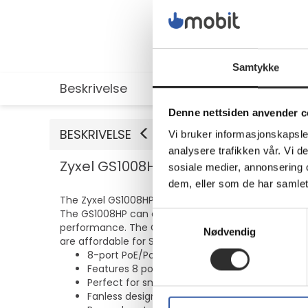
Samtykke
Beskrivelse
Utvidet informasjon
Denne nettsiden anvender c
BESKRIVELSE
Vi bruker informasjonskapsler
analysere trafikken vår. Vi 
Zyxel GS1008HP - Switch - 8 x 10/1
sosiale medier, annonsering 
dem, eller som de har samlet
The Zyxel GS1008HP Gigabit Unmanaged PoE Switch is 
The GS1008HP can easily connect with PoE ready d
Samtykkevalg
performance. The GS1008HP fills a long-standing h
Nødvendig
are affordable for SOHOs and small businesses.
8-port PoE/PoE+ gigabit switch with a 60w p
Features 8 ports that support industry standa
Perfect for small offices, compatible with IP
Fanless design for silent operation without th