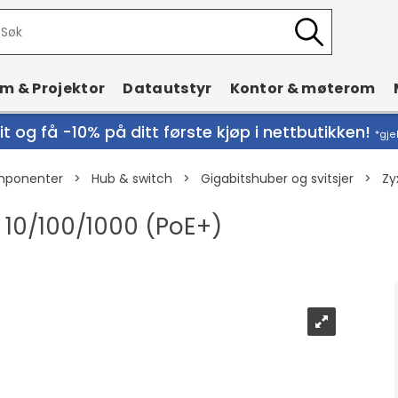
rm & Projektor
Datautstyr
Kontor & møterom
t og få -10% på ditt første kjøp i nettbutikken!
*gje
mponenter
>
Hub & switch
>
Gigabitshuber og svitsjer
>
Zy
x 10/100/1000 (PoE+)