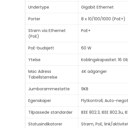
Undertype
Gigabit Ethernet
Porter
8 x 10/100/1000 (PoE+)
Strøm via Ethernet
PoE+
(PoE)
PoE-budsjett
60 W
Ytelse
Koblingskapasitet: 16 G
Mac Adress
4K adganger
Tabellstørrelse
Jumborammestøtte
9KB
Egenskaper
Flytkontroll, Auto-nego
Tilpassede standarder
IEEE 802.3, IEEE 802.3u, I
Statusindikatorer
Strøm, PoE, link/aktivit