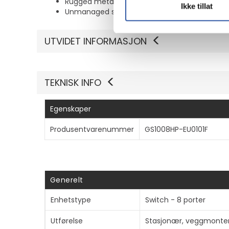
Rugged metal design can handle the toughes
Ikke tillat
Unmanaged switch offering true plug and play
UTVIDET INFORMASJON
TEKNISK INFO
Egenskaper
Produsentvarenummer
GS1008HP-EU0101F
Generelt
Enhetstype
Switch - 8 porter
Utførelse
Stasjonær, veggmonte