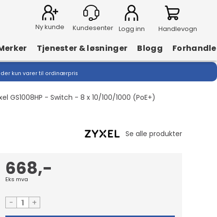
Ny kunde
Logg inn
Handlevogn
Merker
Tjenester & løsninger
Blogg
Forhandle
lder kun varer til ordinærpris
xel GS1008HP - Switch - 8 x 10/100/1000 (PoE+)
668,-
Eks mva
-
+