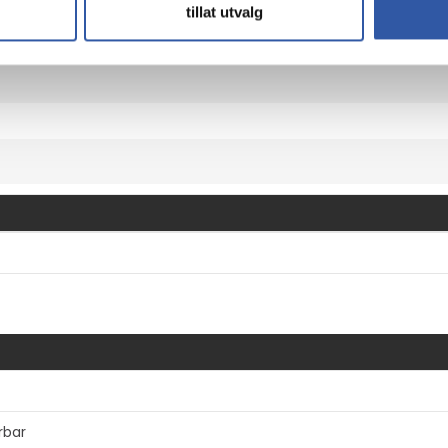
t environments, can be mounted on a wall or desktop
tillat utvalg
 installation and use
rbar