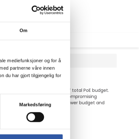
Om
iale mediefunksjoner og for å
 med partnerne våre innen
PoE+ (60 W)
u har gjort tilgjengelig for
ts that can deliver up to 60w of total PoE budget.
 power-saving benefits without compromising
 802.3at standard, have a high power budget and
Markedsføring
 watt total budget)
s