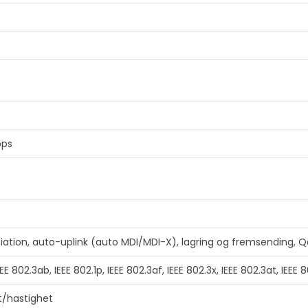
bps
Vis mer
tiation, auto-uplink (auto MDI/MDI-X), lagring og fremsending, Qo
EEE 802.3ab, IEEE 802.1p, IEEE 802.3af, IEEE 802.3x, IEEE 802.3at, IEEE 
et/hastighet