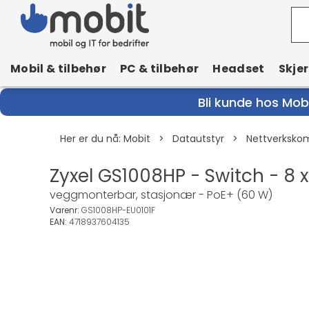
Mobil & tilbehør
PC & tilbehør
Headset
Skje
Bli kunde hos Mobi
Her er du nå:
Mobit
>
Datautstyr
>
Nettverksko
Zyxel GS1008HP - Switch - 8 
veggmonterbar, stasjonær - PoE+ (60 W)
Varenr:
GS1008HP-EU0101F
EAN:
4718937604135