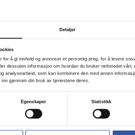
Detaljer
Teknisk info
ookies
 for å gi innhold og annonser et personlig preg, for å levere sos
deler dessuten informasjon om hvordan du bruker nettstedet vårt,
00/1000 (PoE+) - veggmonterbar, stasjonær - 
og analysearbeid, som kan kombinere den med annen informasjon d
 inn gjennom din bruk av tjenestene deres.
equipped with 8 Gigabit Ethernet ports, all of which are PoE por
evices to your network with plug-and-play design and provides
ole in the market for unmanaged PoE switches that feature the
Egenskaper
Statistikk
ower budget
rd 802.3af and 802.3at PoE and PoE+ Up to 30 watts per port (60
 Cameras, IP Phones, Wireless Access Points and other PoE device
e noise of some other PoE solutions