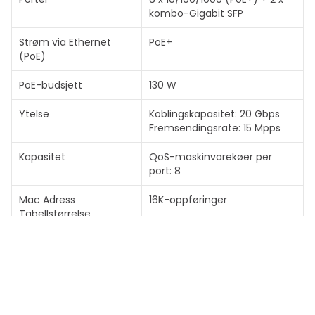
kombo-Gigabit SFP
Strøm via Ethernet
PoE+
(PoE)
Vis mer
PoE-budsjett
130 W
Ytelse
Koblingskapasitet: 20 Gbps
Fremsendingsrate: 15 Mpps
Kapasitet
QoS-maskinvarekøer per
port: 8
Mac Adress
16K-oppføringer
Tabellstørrelse
Rutingprotokoll
IGMPv2, IGMP, IGMPv3
Protokoll for fjernstyrt
SNMP 1, RMON 1, RMON 2, RMON
administrasjon
3, RMON 9, SNMP 3, SNMP 2c
Krypteringsalgoritme
SSL