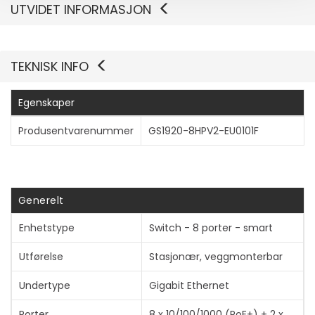
UTVIDET INFORMASJON
TEKNISK INFO
Egenskaper
Produsentvarenummer
GS1920-8HPV2-EU0101F
Generelt
Enhetstype
Switch - 8 porter - smart
Utførelse
Stasjonær, veggmonterbar
Undertype
Gigabit Ethernet
Porter
8 x 10/100/1000 (PoE+) + 2 x