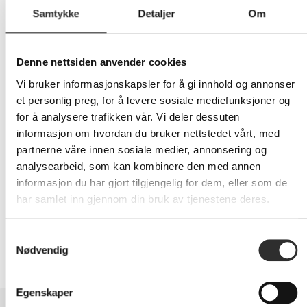
Samtykke
Detaljer
Om
1 995,-
Denne nettsiden anvender cookies
Eks mva
Vi bruker informasjonskapsler for å gi innhold og annonser
et personlig preg, for å levere sosiale mediefunksjoner og
-
+
for å analysere trafikken vår. Vi deler dessuten
informasjon om hvordan du bruker nettstedet vårt, med
LEGG I HANDLEVOGN
partnerne våre innen sosiale medier, annonsering og
analysearbeid, som kan kombinere den med annen
informasjon du har gjort tilgjengelig for dem, eller som de
har samlet inn gjennom din bruk av tjenestene deres.
Nettlager:
20+
Samtykkevalg
Nødvendig
Egenskaper
BESKRIVELSE