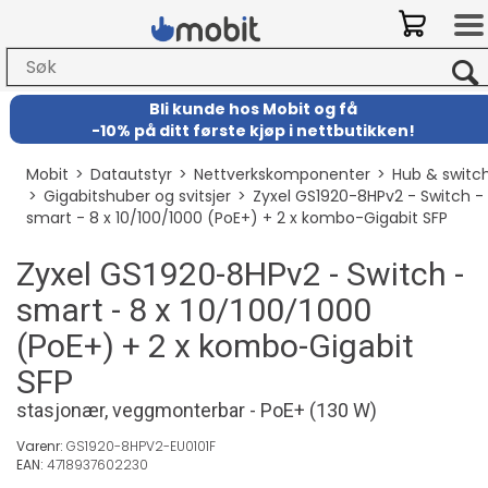
Bli kunde hos Mobit
og
få
-
10% på ditt første kjøp i nettbutikken!
Mobit
>
Datautstyr
>
Nettverkskomponenter
>
Hub & switc
>
Gigabitshuber og svitsjer
>
Zyxel GS1920-8HPv2 - Switch -
smart - 8 x 10/100/1000 (PoE+) + 2 x kombo-Gigabit SFP
Zyxel GS1920-8HPv2 - Switch -
smart - 8 x 10/100/1000
(PoE+) + 2 x kombo-Gigabit
SFP
stasjonær, veggmonterbar - PoE+ (130 W)
Varenr:
GS1920-8HPV2-EU0101F
EAN:
4718937602230