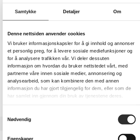
739,-
Samtykke
Detaljer
Om
Eks mva
-
+
Denne nettsiden anvender cookies
Vi bruker informasjonskapsler for å gi innhold og annonser
LEGG I HANDLEVOGN
et personlig preg, for å levere sosiale mediefunksjoner og
for å analysere trafikken vår. Vi deler dessuten
informasjon om hvordan du bruker nettstedet vårt, med
partnerne våre innen sosiale medier, annonsering og
Nettlager:
18
analysearbeid, som kan kombinere den med annen
informasjon du har gjort tilgjengelig for dem, eller som de
har samlet inn gjennom din bruk av tjenestene deres.
Samtykkevalg
Nødvendig
BESKRIVELSE
Brother DK-22606 - Gul - Rull (6,2 cm x
Egenskaper