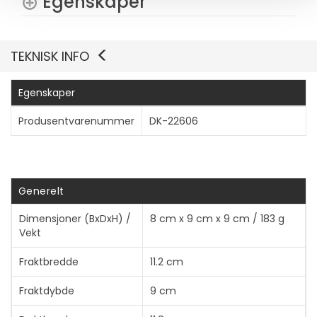
Egenskaper
TEKNISK INFO
Egenskaper
Produsentvarenummer
DK-22606
Generelt
Dimensjoner (BxDxH) /
8 cm x 9 cm x 9 cm / 183 g
Vekt
Fraktbredde
11.2 cm
Fraktdybde
9 cm