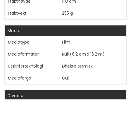
Frakthøyde
11.8 cm
Fraktvekt
255 g
Vis mer
Medie
Mediatype
Film
Medieformater
Rull (6,2 cm x 15,2 m)
Utskriftsteknologi
Direkte termisk
Mediefarge
Gul
Diverse
Fargekategori
Gul
Vis mer
Informasjon om kompatibilitet