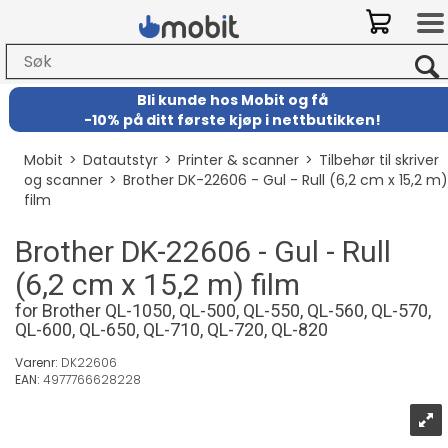
Bli kunde hos Mobit
og
få
-
10% på ditt første kjøp i nettbutikken!
Mobit
>
Datautstyr
>
Printer & scanner
>
Tilbehør til skriver
og scanner
>
Brother DK-22606 - Gul - Rull (6,2 cm x 15,2 m)
film
Brother DK-22606 - Gul - Rull
(6,2 cm x 15,2 m) film
for Brother QL-1050, QL-500, QL-550, QL-560, QL-570,
QL-600, QL-650, QL-710, QL-720, QL-820
Varenr:
DK22606
EAN:
4977766628228