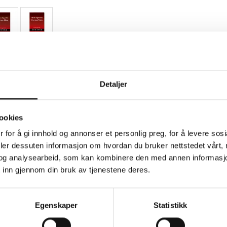
Teknisk info
Detaljer
ookies
tt - 310 mikroner - Super A3/B (330 x 483 m
 for å gi innhold og annonser et personlig preg, for å levere sos
deler dessuten informasjon om hvordan du bruker nettstedet vårt,
gjenskinn. Perfekt for bilder i farger og sort-hvitt samt kunstre
og analysearbeid, som kan kombinere den med annen informasjon d
 inn gjennom din bruk av tjenestene deres.
ell kreativitet og har en glatt overflate med varm hvit tone for
ket flathet.
e resultater fra Canons Pixma-serie med profesjonelle fotoskriv
Egenskaper
Statistikk
basert ChromaLife100+ blekk.
lder i farger og sort-hvitt samt kunstreproduksjoner der varme farg