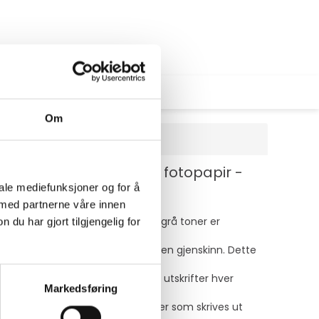
Om
m) - 210 g/m² - 20 ark fotopapir -
iale mediefunksjoner og for å
 med partnerne våre innen
produksjoner der varme farger og grå toner er
u har gjort tilgjengelig for
 de ekstra spesielle utskrifter uten gjenskinn. Dette
ere og produserer spektakulære utskrifter hver
Markedsføring
er og grå toner gjengis flott. Bilder som skrives ut