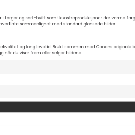
lder i farger og sort-hvitt samt kunstreproduksjoner der varme farg
e overflate sammenlignet med standard glansede bilder.
dekvalitet og lang levetid. Brukt sammen med Canons originale b
gg når du viser frem eller selger bildene.
Vis mer