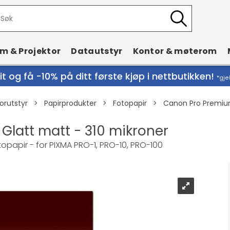
rm & Projektor
Datautstyr
Kontor & møterom
t og få -10% på ditt første kjøp i nettbutikken!
*gje
orutstyr
>
Papirprodukter
>
Fotopapir
>
Canon Pro Premium
Glatt matt - 310 mikroner
topapir - for PIXMA PRO-1, PRO-10, PRO-100