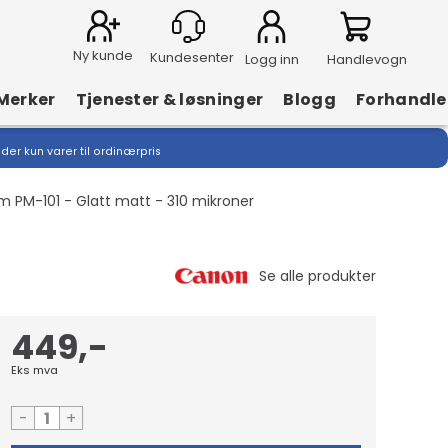
Ny kunde
Logg inn
Handlevogn
Merker
Tjenester & løsninger
Blogg
Forhandle
lder kun varer til ordinærpris
 PM-101 - Glatt matt - 310 mikroner
449,-
Eks mva
-
+