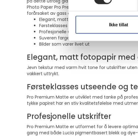
på dette utrolig glatte papiret får en mer elegant
Photo Paper Pro Premium Matte gir eksepsjonell bil
forårsaket av gass og lys, slik at du kan føle deg try
Elegant, matt fotopapir med glatt overflate
Ikke tillat
Førsteklasses utseende og tekstur
Profesjonelle utskrifter
Suveren fargegjengivelse
Bilder som varer livet ut
Elegant, matt fotopapir med 
Jevn tekstur med varm hvit tone for utskrifter uten 
vakkert uttrykt.
Førsteklasses utseende og te
Pro Premium Matte er utviklet med tanke på profesjon
tykke papiret har en stiv kvalitetsfølelse med utmer
Profesjonelle utskrifter
Pro Premium Matte er utformet for å levere optimal
gang med både Lucia pigmentbasert blekk og dye-