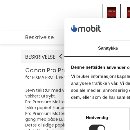
Beskrivelse
Utvidet informasjon
Samtykke
BESKRIVELSE
Denne nettsiden anvender c
Canon Pro Premium PM-101 - Glatt ma
Vi bruker informasjonskapsler
for PIXMA PRO-1, PRO-10, PRO-100
analysere trafikken vår. Vi 
Jevn tekstur med varm hvit tone for utskrifter uten 
sosiale medier, annonsering 
vakkert uttrykt.
dem, eller som de har samlet
Pro Premium Matte er utviklet med tanke på profesjon
tykke papiret har en stiv kvalitetsfølelse med utmer
Samtykkevalg
Pro Premium Matte er utformet for å levere optimal
Nødvendig
gang med både Lucia pigmentbasert blekk og dye-
Dette allsidige papiret er perfekt for utskrift av bi