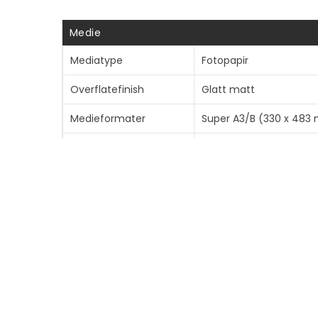
Medie
Mediatype
Fotopapir
Overflatefinish
Glatt matt
Medieformater
Super A3/B (330 x 483
Medietykkelse
310 mikroner
Medieklarhet
92
Inkludert antall
20 ark
Medievekt
210 g/m²
Informasjon om kompatibilitet
Kompatibel med
Canon PIXMA PRO-1, PR