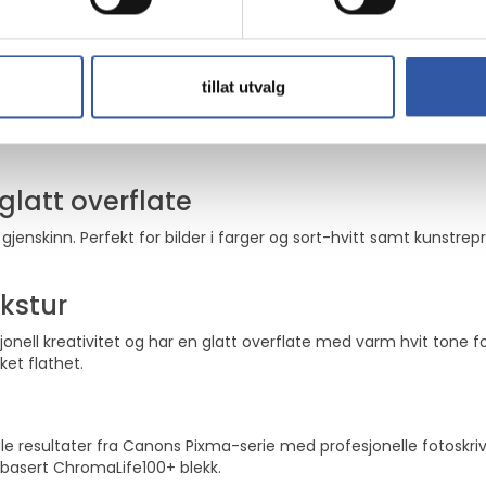
e overflate sammenlignet med standard glansede bilder.
dekvalitet og lang levetid. Brukt sammen med Canons originale b
gg når du viser frem eller selger bildene.
tillat utvalg
glatt overflate
gjenskinn. Perfekt for bilder i farger og sort-hvitt samt kunstre
kstur
ell kreativitet og har en glatt overflate med varm hvit tone for
ket flathet.
e resultater fra Canons Pixma-serie med profesjonelle fotoskriv
basert ChromaLife100+ blekk.