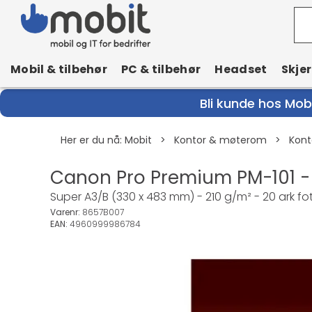
Mobil & tilbehør
PC & tilbehør
Headset
Skje
Bli kunde hos Mobi
Her er du nå:
Mobit
>
Kontor & møterom
>
Kont
Canon Pro Premium PM-101 - 
Super A3/B (330 x 483 mm) - 210 g/m² - 20 ark fo
Varenr:
8657B007
EAN:
4960999986784