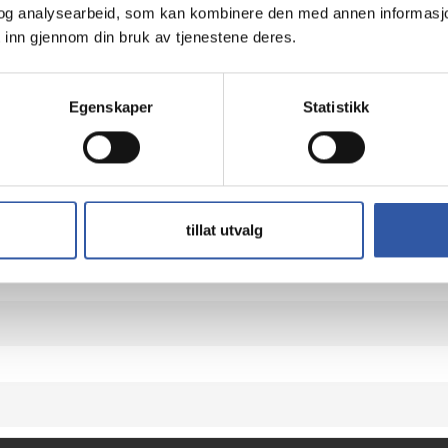
og analysearbeid, som kan kombinere den med annen informasjon d
 inn gjennom din bruk av tjenestene deres.
Egenskaper
Statistikk
Teknisk info
tillat utvalg
l for mobiltelefon - flaggskip - polykarbon