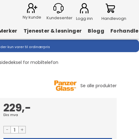
Ny kunde
Logg inn
Handlevogn
Merker
Tjenester & løsninger
Blogg
Forhandle
lder kun varer til ordinærpris
sidedeksel for mobiltelefon
229,-
Eks mva
-
+