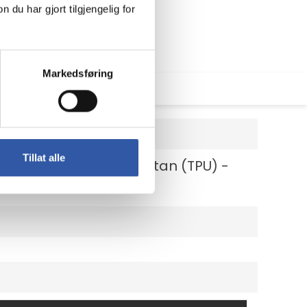
u har gjort tilgjengelig for
Markedsføring
Tillat alle
at, termoplast-polyuretan (TPU) -