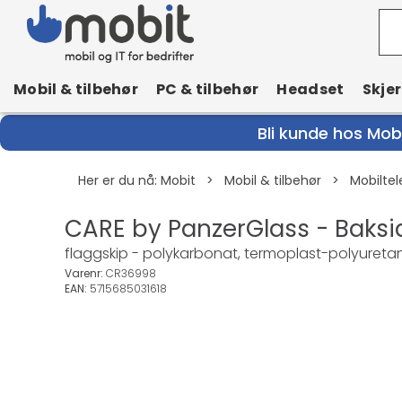
Mobil & tilbehør
PC & tilbehør
Headset
Skje
Bli kunde hos Mobi
Her er du nå:
Mobit
>
Mobil & tilbehør
>
Mobiltel
CARE by PanzerGlass - Baksid
flaggskip - polykarbonat, termoplast-polyureta
Varenr:
CR36998
EAN:
5715685031618