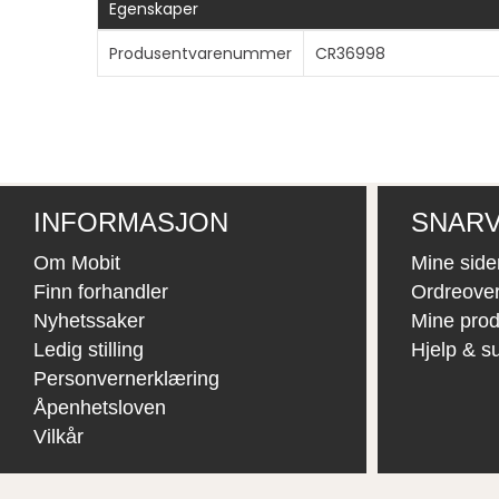
Egenskaper
Produsentvarenummer
CR36998
INFORMASJON
SNARV
Om Mobit
Mine side
Finn forhandler
Ordreover
Nyhetssaker
Mine prod
Ledig stilling
Hjelp & s
Personvernerklæring
Åpenhetsloven
Vilkår