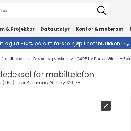
rm & Projektor
Datautstyr
Kontor & møterom
t og få -10% på ditt første kjøp i nettbutikken!
*gje
efontilbehør
>
Deksel og vesker
>
CARE by PanzerGlass - Bak
edeksel for mobiltelefon
n (TPU) - for Samsung Galaxy S25 FE