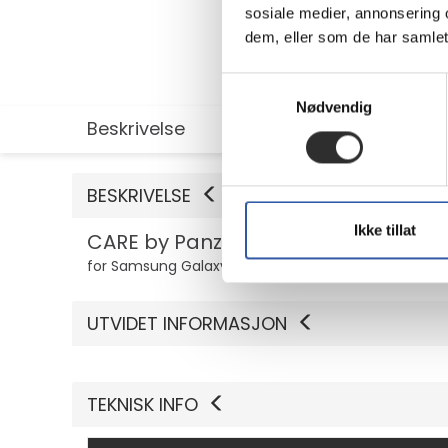
sosiale medier, annonsering 
dem, eller som de har samlet
Samtykkevalg
Nødvendig
Beskrivelse
Utvidet informasjon
BESKRIVELSE
Ikke tillat
CARE by PanzerGlass - Baksidedekse
for Samsung Galaxy S25 FE
UTVIDET INFORMASJON
TEKNISK INFO