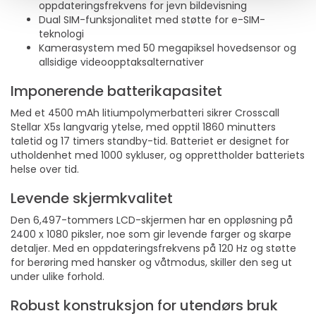
oppdateringsfrekvens for jevn bildevisning
Dual SIM-funksjonalitet med støtte for e-SIM-
teknologi
Kamerasystem med 50 megapiksel hovedsensor og
allsidige videoopptaksalternativer
Imponerende batterikapasitet
Med et 4500 mAh litiumpolymerbatteri sikrer Crosscall
Stellar X5s langvarig ytelse, med opptil 1860 minutters
taletid og 17 timers standby-tid. Batteriet er designet for
utholdenhet med 1000 sykluser, og opprettholder batteriets
helse over tid.
Levende skjermkvalitet
Den 6,497-tommers LCD-skjermen har en oppløsning på
2400 x 1080 piksler, noe som gir levende farger og skarpe
detaljer. Med en oppdateringsfrekvens på 120 Hz og støtte
for berøring med hansker og våtmodus, skiller den seg ut
under ulike forhold.
Robust konstruksjon for utendørs bruk