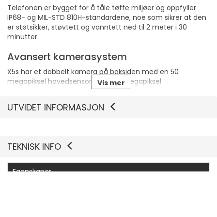
Telefonen er bygget for å tåle tøffe miljøer og oppfyller
IP68- og MIL-STD 810H-standardene, noe som sikrer at den
er støtsikker, støvtett og vanntett ned til 2 meter i 30
minutter.
Avansert kamerasystem
X5s har et dobbelt kamera på baksiden med en 50
megapiksel hovedsensor og en 13 megapiksel
Vis mer
vidvinkelsensor, og tar bilder med høy oppløsning og støtter
ulike videoopptaksformater, inkludert 4K ved 30 fps.
UTVIDET INFORMASJON
Rask og fleksibel tilkobling
Smarttelefonen støtter 5G-tilkobling for rask
TEKNISK INFO
dataoverføring og har flere trådløse grensesnitt, som
Bluetooth 5.2 og Wi-Fi 6E, som sikrer sømløs
kommunikasjon i alle omgivelser.
Egenskaper
Produsentvarenummer
1001054401958