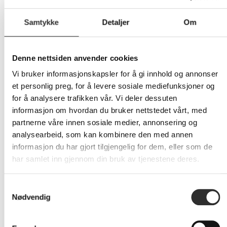
Samtykke
Detaljer
Om
Lader ikke inkludert
Denne nettsiden anvender cookies
6 752,-
Vi bruker informasjonskapsler for å gi innhold og annonser
Eks mva
et personlig preg, for å levere sosiale mediefunksjoner og
for å analysere trafikken vår. Vi deler dessuten
-
+
informasjon om hvordan du bruker nettstedet vårt, med
partnerne våre innen sosiale medier, annonsering og
LEGG I HANDLEVOGN
analysearbeid, som kan kombinere den med annen
informasjon du har gjort tilgjengelig for dem, eller som de
har samlet inn gjennom din bruk av tjenestene deres.
Nettlager:
10
Samtykkevalg
Nødvendig