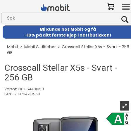
Bli kunde hos Mobit
og
få
-
10% på ditt første kjøp i nettbutikken!
Mobit
>
Mobil & tilbehør
>
Crosscall Stellar X5s - Svart - 256
GB
Crosscall Stellar X5s - Svart -
256 GB
Varenr:
1001054401958
EAN:
3700764737958