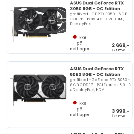
ASUS Dual GeForce RTX
3050 6GB - OC Edition
grafikkort - GF RTX 3050 - 6 GB
GDDR6 - PCIe 4.0 - DVI, HDMI,
DisplayPort
Ikke
på
2 669,-
nettlager
Eks mva
ASUS Dual GeForce RTX
5060 8GB - OC Edition
grafikkort - GeForce RTX 5060 -
8 GB GDDR7 - PCI Express 5.0 - 3
x DisplayPort, HDMI
Ikke
på
3 999,-
nettlager
Eks mva