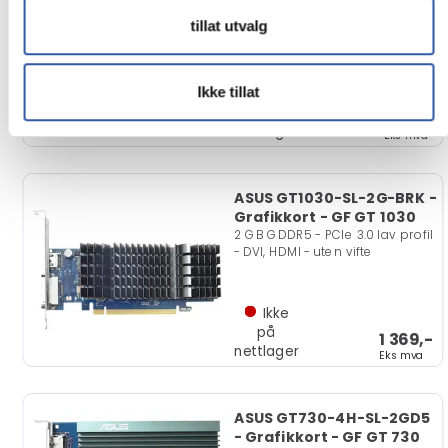
2 GB GDDR5 - PCIe 3.0 lav profil
tillat utvalg
- HDMI, DisplayPort
Ikke tillat
Ikke
på
1 139,-
nettlager
Eks mva
ASUS GT1030-SL-2G-BRK -
Grafikkort - GF GT 1030
2 GB GDDR5 - PCIe 3.0 lav profil
- DVI, HDMI - uten vifte
Ikke
på
1 369,-
nettlager
Eks mva
ASUS GT730-4H-SL-2GD5
- Grafikkort - GF GT 730