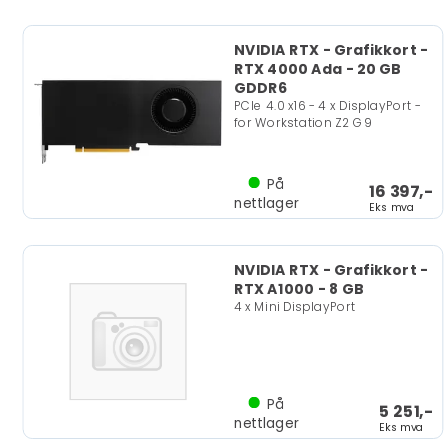
NVIDIA RTX - Grafikkort -
RTX 4000 Ada - 20 GB
GDDR6
PCIe 4.0 x16 - 4 x DisplayPort -
for Workstation Z2 G9
På
16 397,-
nettlager
Eks mva
NVIDIA RTX - Grafikkort -
RTX A1000 - 8 GB
4 x Mini DisplayPort
På
5 251,-
nettlager
Eks mva