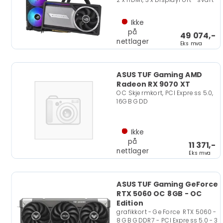
Ikke
på
49 074,-
nettlager
Eks mva
ASUS TUF Gaming AMD
Radeon RX 9070 XT
OC Skjermkort, PCI Express 5.0,
16GB GDD
Ikke
på
11 371,-
nettlager
Eks mva
ASUS TUF Gaming GeForce
RTX 5060 OC 8GB - OC
Edition
grafikkort - GeForce RTX 5060 -
8 GB GDDR7 - PCI Express 5.0 - 3