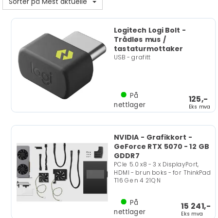
Sorter på Mest aktuelle
Logitech Logi Bolt -
Trådløs mus /
tastaturmottaker
USB - grafitt
På
125,-
nettlager
Eks mva
NVIDIA - Grafikkort -
GeForce RTX 5070 - 12 GB
GDDR7
PCIe 5.0 x8 - 3 x DisplayPort,
HDMI - brun boks - for ThinkPad
T16 Gen 4 21QN
På
15 241,-
nettlager
Eks mva