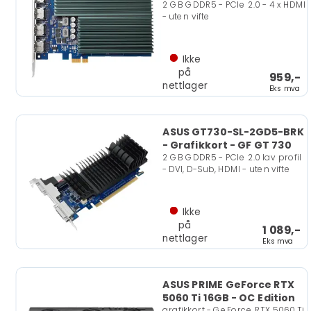
2 GB GDDR5 - PCIe 2.0 - 4 x HDMI
- uten vifte
Ikke
på
959,-
nettlager
Eks mva
ASUS GT730-SL-2GD5-BRK
- Grafikkort - GF GT 730
2 GB GDDR5 - PCIe 2.0 lav profil
- DVI, D-Sub, HDMI - uten vifte
Ikke
på
1 089,-
nettlager
Eks mva
ASUS PRIME GeForce RTX
5060 Ti 16GB - OC Edition
grafikkort - GeForce RTX 5060 Ti