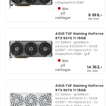
x DisplayPort, HDMI
Ikke
på
6 059,-
nettlager
Eks mva
ASUS TUF Gaming GeForce
RTX 5070 Ti 16GB
OC Edition - grafikkort -
GeForce RTX 5070 Ti - 16 GB
GDDR7 - PCI Express 5.0 - 3 x
DisplayPort, HDMI - grå
Ikke
på
14 352,-
nettlager
Eks mva
ASUS TUF Gaming GeForce
RTX 5070 Ti 16GB
OC Edition - grafikkort -
GeForce RTX 5070 Ti - 16 GB
GDDR7 - PCI Express 5.0 - 3 x
DisplayPort, HDMI - hvit