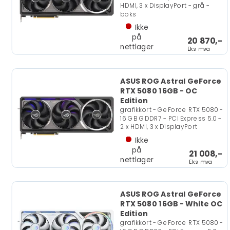
HDMI, 3 x DisplayPort - grå -
boks
Ikke
på
20 870,-
nettlager
Eks mva
ASUS ROG Astral GeForce
RTX 5080 16GB - OC
Edition
grafikkort - GeForce RTX 5080 -
16 GB GDDR7 - PCI Express 5.0 -
2 x HDMI, 3 x DisplayPort
Ikke
på
21 008,-
nettlager
Eks mva
ASUS ROG Astral GeForce
RTX 5080 16GB - White OC
Edition
grafikkort - GeForce RTX 5080 -