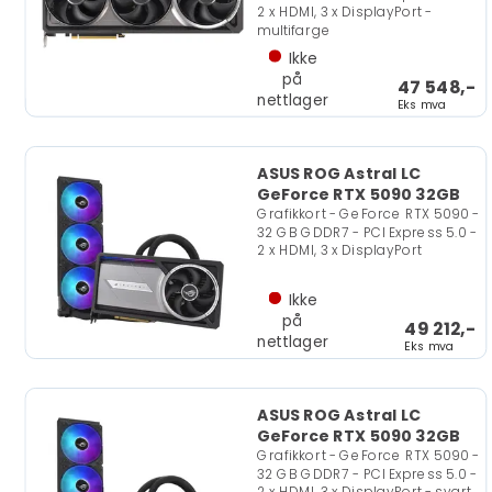
2 x HDMI, 3 x DisplayPort -
multifarge
Ikke
på
47 548,-
nettlager
Eks mva
ASUS ROG Astral LC
GeForce RTX 5090 32GB
Grafikkort - GeForce RTX 5090 -
32 GB GDDR7 - PCI Express 5.0 -
2 x HDMI, 3 x DisplayPort
Ikke
på
49 212,-
nettlager
Eks mva
ASUS ROG Astral LC
GeForce RTX 5090 32GB
Grafikkort - GeForce RTX 5090 -
32 GB GDDR7 - PCI Express 5.0 -
2 x HDMI, 3 x DisplayPort - svart