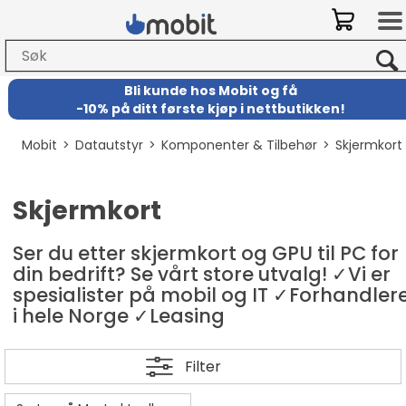
Bli kunde hos Mobit
og
få
-
10% på ditt første kjøp i nettbutikken!
Mobit
>
Datautstyr
>
Komponenter & Tilbehør
>
Skjermkort
Skjermkort
Ser du etter skjermkort og GPU til PC for
din bedrift? Se vårt store utvalg! ✓Vi er
spesialister på mobil og IT ✓Forhandler
i hele Norge ✓Leasing
Filter