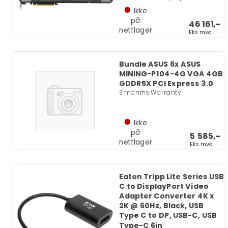
Ikke
på
46 161,-
nettlager
Eks mva
Bundle ASUS 6x ASUS
MINING-P104-4G VGA 4GB
GDDR5X PCI Express 3.0
3 months Warranty
Ikke
på
5 585,-
nettlager
Eks mva
Eaton Tripp Lite Series USB
C to DisplayPort Video
Adapter Converter 4K x
2K @ 60Hz, Black, USB
Type C to DP, USB-C, USB
Type-C 6in