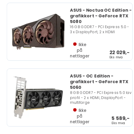
ASUS - Noctua OC Edition -
grafikkort - GeForce RTX
5080
16 GB GDDR7 - PCI Express 5.0 -
3 x DisplayPort, 2 x HDMI
Ikke
på
22 029,-
nettlager
Eks mva
ASUS - OC Edition -
grafikkort - GeForce RTX
5060
8 GB GDDR7 - PCI Express 5.0 lav
profil - 2 x HDMI, DisplayPort -
multifarge
Ikke
på
5 589,-
nettlager
Eks mva