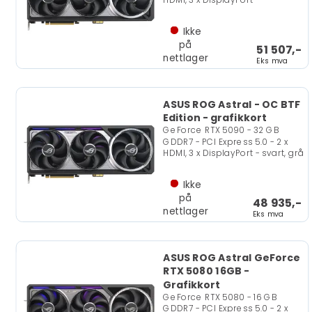
Ikke
på
51 507,-
nettlager
Eks mva
ASUS ROG Astral - OC BTF
Edition - grafikkort
GeForce RTX 5090 - 32 GB
GDDR7 - PCI Express 5.0 - 2 x
HDMI, 3 x DisplayPort - svart, grå
Ikke
på
48 935,-
nettlager
Eks mva
ASUS ROG Astral GeForce
RTX 5080 16GB -
Grafikkort
GeForce RTX 5080 - 16 GB
GDDR7 - PCI Express 5.0 - 2 x