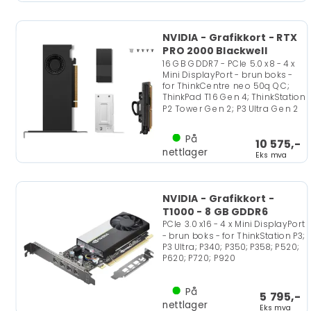
NVIDIA - Grafikkort - RTX
PRO 2000 Blackwell
16 GB GDDR7 - PCIe 5.0 x8 - 4 x
Mini DisplayPort - brun boks -
for ThinkCentre neo 50q QC;
ThinkPad T16 Gen 4; ThinkStation
P2 Tower Gen 2; P3 Ultra Gen 2
På
10 575,-
nettlager
Eks mva
NVIDIA - Grafikkort -
T1000 - 8 GB GDDR6
PCIe 3.0 x16 - 4 x Mini DisplayPort
- brun boks - for ThinkStation P3;
P3 Ultra; P340; P350; P358; P520;
P620; P720; P920
På
5 795,-
nettlager
Eks mva