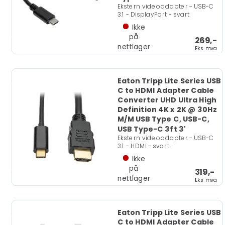
Ekstern videoadapter - USB-C
3.1 - DisplayPort - svart
Ikke
på
269,-
nettlager
Eks mva
Eaton Tripp Lite Series USB
C to HDMI Adapter Cable
Converter UHD Ultra High
Definition 4K x 2K @ 30Hz
M/M USB Type C, USB-C,
USB Type-C 3ft 3'
Ekstern videoadapter - USB-C
3.1 - HDMI - svart
Ikke
på
319,-
nettlager
Eks mva
Eaton Tripp Lite Series USB
C to HDMI Adapter Cable