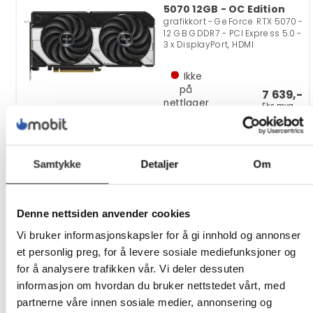
5070 12GB - OC Edition
grafikkort - GeForce RTX 5070 -
12 GB GDDR7 - PCI Express 5.0 -
3 x DisplayPort, HDMI
Ikke
på
7 639,-
nettlager
Eks mva
ASUS Dual Radeon RX 7600
EVO 8GB - OC Edition
Samtykke
Detaljer
Om
grafikkort - Radeon RX 7600 - 8
GB GDDR6 - PCIe 4.0 - 3 x
DisplayPort, HDMI
Denne nettsiden anvender cookies
Ikke
Vi bruker informasjonskapsler for å gi innhold og annonser
på
5 349,-
et personlig preg, for å levere sosiale mediefunksjoner og
nettlager
Eks mva
for å analysere trafikken vår. Vi deler dessuten
informasjon om hvordan du bruker nettstedet vårt, med
partnerne våre innen sosiale medier, annonsering og
ASUS GeForce GT 710 EVO