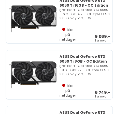
ASUS Dual GeForce RTX
5060 Ti 16GB - OC Edition
grafikkort - GeForce RTX 5060 Ti
- 16 GB GDDR7 - PCI Express 5.0 -
3 x DisplayPort, HDMI
Ikke
på
9 069,-
nettlager
Eks mva
ASUS Dual GeForce RTX
5060 Ti 8GB - OC Edition
grafikkort - GeForce RTX 5060 Ti
- 8 GB GDDR7 - PCI Express 5.0 -
3 x DisplayPort, HDMI
Ikke
på
6 749,-
nettlager
Eks mva
ASUS Dual GeForce RTX