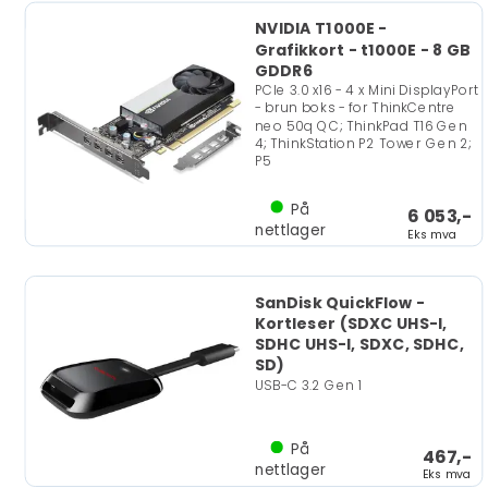
NVIDIA T1000E -
Grafikkort - t1000E - 8 GB
GDDR6
PCIe 3.0 x16 - 4 x Mini DisplayPort
- brun boks - for ThinkCentre
neo 50q QC; ThinkPad T16 Gen
4; ThinkStation P2 Tower Gen 2;
P5
På
6 053,-
nettlager
Eks mva
SanDisk QuickFlow -
Kortleser (SDXC UHS-I,
SDHC UHS-I, SDXC, SDHC,
SD)
USB-C 3.2 Gen 1
På
467,-
nettlager
Eks mva