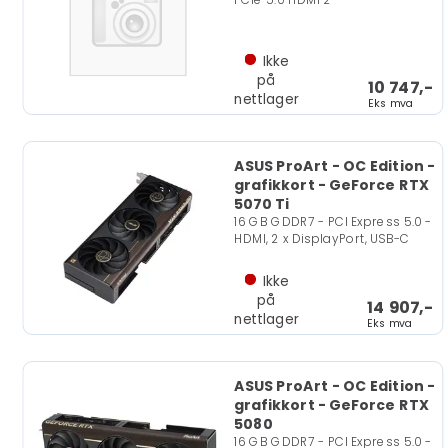
Ikke
på
10 747,-
nettlager
Eks mva
ASUS ProArt - OC Edition -
grafikkort - GeForce RTX
5070 Ti
16 GB GDDR7 - PCI Express 5.0 -
HDMI, 2 x DisplayPort, USB-C
Ikke
på
14 907,-
nettlager
Eks mva
ASUS ProArt - OC Edition -
grafikkort - GeForce RTX
5080
16 GB GDDR7 - PCI Express 5.0 -