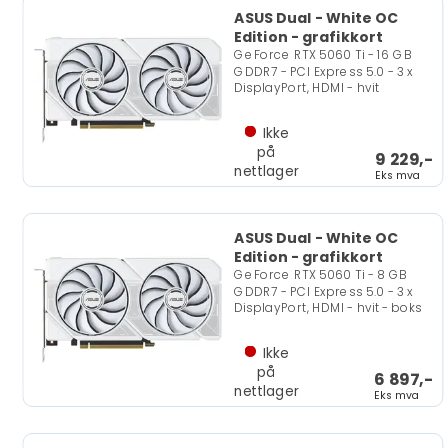
ASUS Dual - White OC
Edition - grafikkort
GeForce RTX 5060 Ti - 16 GB
GDDR7 - PCI Express 5.0 - 3 x
DisplayPort, HDMI - hvit
Ikke
på
9 229,-
nettlager
Eks mva
ASUS Dual - White OC
Edition - grafikkort
GeForce RTX 5060 Ti - 8 GB
GDDR7 - PCI Express 5.0 - 3 x
DisplayPort, HDMI - hvit - boks
Ikke
på
6 897,-
nettlager
Eks mva