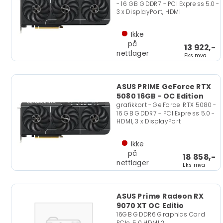
- 16 GB GDDR7 - PCI Express 5.0 -
3 x DisplayPort, HDMI
Ikke
på
13 922,-
nettlager
Eks mva
ASUS PRIME GeForce RTX
5080 16GB - OC Edition
grafikkort - GeForce RTX 5080 -
16 GB GDDR7 - PCI Express 5.0 -
HDMI, 3 x DisplayPort
Ikke
på
18 858,-
nettlager
Eks mva
ASUS Prime Radeon RX
9070 XT OC Editio
16GB GDDR6 Graphics Card
PCIe 5.0 HDMI 2