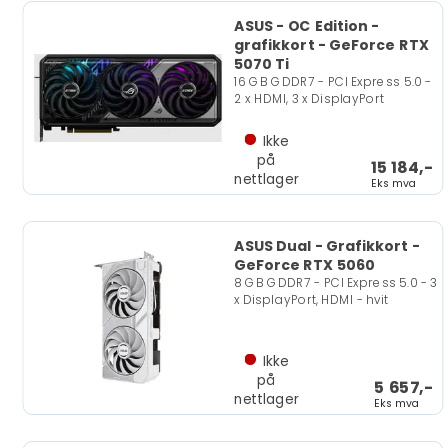
ASUS - OC Edition -
grafikkort - GeForce RTX
5070 Ti
16 GB GDDR7 - PCI Express 5.0 -
2 x HDMI, 3 x DisplayPort
Ikke
på
15 184,-
nettlager
Eks mva
ASUS Dual - Grafikkort -
GeForce RTX 5060
8 GB GDDR7 - PCI Express 5.0 - 3
x DisplayPort, HDMI - hvit
Ikke
på
5 657,-
nettlager
Eks mva