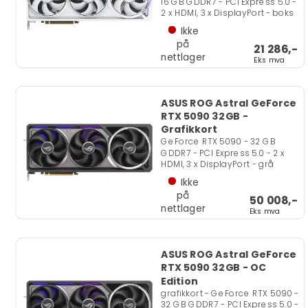
16 GB GDDR7 - PCI Express 5.0 -
2 x HDMI, 3 x DisplayPort - boks
Ikke
på
21 286,-
nettlager
Eks mva
ASUS ROG Astral GeForce
RTX 5090 32GB -
Grafikkort
GeForce RTX 5090 - 32 GB
GDDR7 - PCI Express 5.0 - 2 x
HDMI, 3 x DisplayPort - grå
Ikke
på
50 008,-
nettlager
Eks mva
ASUS ROG Astral GeForce
RTX 5090 32GB - OC
Edition
grafikkort - GeForce RTX 5090 -
32 GB GDDR7 - PCI Express 5.0 -