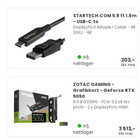
STARTECH.COM 5.9 ft 1.8m
- USB-C to
DisplayPort Adapter Cable - 8K
30Hz - HB
På
203,-
nettlager
Eks mva
ZOTAC GAMING -
Grafikkort - GeForce RTX
5050
8 GB GDDR6 - PCIe 5.0 x8 lav
profil - 2 x DisplayPort, HDMI
På
3 513,-
nettlager
Eks mva