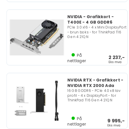
NVIDIA - Grafikkort -
T400E - 4 GB GDDR6
PCIe 3.0 x16 - 4 x Mini DisplayPort
- brun boks - for ThinkPad T16
Gen 4 21QN
På
2 237,-
nettlager
Eks mva
NVIDIA RTX - Grafikkort -
NVIDIA RTX 2000 Ada
16 GB GDDR6 - PCIe 4.0 x8 lav
profil - 4 x DisplayPort - for
ThinkPad T16 Gen 4 21QN
På
9 995,-
nettlager
Eks mva