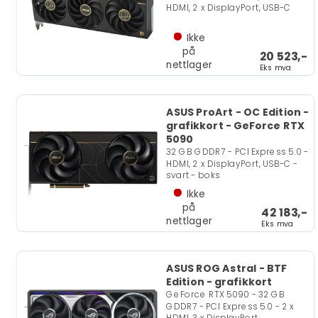
HDMI, 2 x DisplayPort, USB-C
Ikke
på
20 523,-
nettlager
Eks mva
ASUS ProArt - OC Edition -
grafikkort - GeForce RTX
5090
32 GB GDDR7 - PCI Express 5.0 -
HDMI, 2 x DisplayPort, USB-C -
svart - boks
Ikke
på
42 183,-
nettlager
Eks mva
ASUS ROG Astral - BTF
Edition - grafikkort
GeForce RTX 5090 - 32 GB
GDDR7 - PCI Express 5.0 - 2 x
HDMI, 3 x DisplayPort