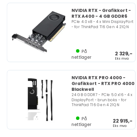
NVIDIA RTX - Grafikkort -
RTX A400 - 4 GB GDDR6
PCIe 4.0 x8 - 4 x Mini DisplayPort
- for ThinkPad T16 Gen 4 21QN
På
2 329,-
nettlager
Eks mva
NVIDIA RTX PRO 4000 -
Grafikkort - RTX PRO 4000
Blackwell
24 GB GDDR7 - PCIe 5.0 x16 - 4 x
DisplayPort - brun boks - for
ThinkPad T16 Gen 4 21QN
På
22 915,-
nettlager
Eks mva