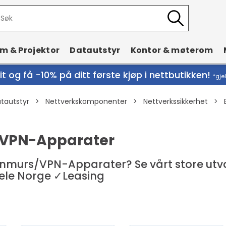
rm & Projektor
Datautstyr
Kontor & møterom
t og få -10% på ditt første kjøp i nettbutikken!
*gje
tautstyr
>
Nettverkskomponenter
>
Nettverkssikkerhet
>
VPN-Apparater
nnmurs/VPN-Apparater? Se vårt store utval
hele Norge ✓Leasing