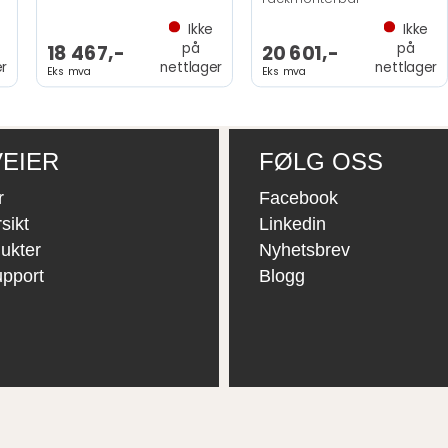
Ikke
Ikke
på
på
18 467,-
20 601,-
er
nettlager
nettlager
Eks mva
Eks mva
EIER
FØLG OSS
r
Facebook
sikt
Linkedin
ukter
Nyhetsbrev
upport
Blogg