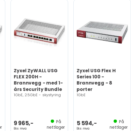
Zyxel ZyWALL USG
Zyxel USG Flex H
FLEX 200H -
Series 100 -
Brannvegg - med 1-
Brannvegg - 8
års Security Bundle
porter
1GbE, 2.5GbE - skystyring
1GbE
På
På
9 965,-
5 594,-
er
nettlager
nettlager
Eks mva
Eks mva