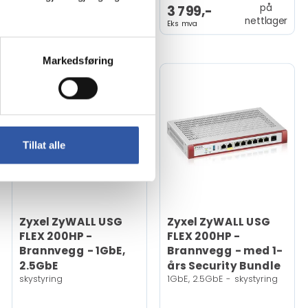
på
på
4 079,-
3 799,-
nettlager
nettlager
Eks mva
Eks mva
Markedsføring
Tillat alle
Zyxel ZyWALL USG
Zyxel ZyWALL USG
FLEX 200HP -
FLEX 200HP -
Brannvegg - 1GbE,
Brannvegg - med 1-
2.5GbE
års Security Bundle
skystyring
1GbE, 2.5GbE - skystyring