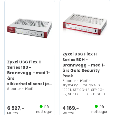
Zyxel USG Flex H
Series 50H -
Zyxel USG Flex H
Brannvegg - med 1-
Series 100 -
års Gold Security
Brannvegg - med 1-
Pack
års
5 porter - 1GbE -
sikkerhetslisenstjenester
skystyring - for Zyxel SFP-
8 porter - 1GbE
1000T, SFP10G-LR, SFP10G-
SR, SFP-LX-10-D, SFP-SX-D
På
På
6 527,-
4 169,-
nettlager
nettlager
Eks mva
Eks mva