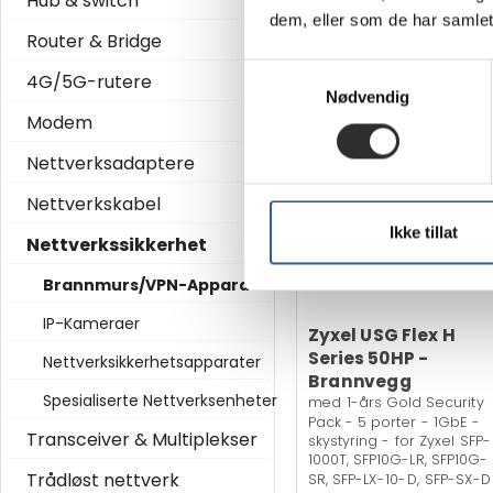
Hub & switch
På
7 280,-
dem, eller som de har samlet
nettlag
Router & Bridge
Eks mva
Samtykkevalg
4G/5G-rutere
Nødvendig
Modem
Nettverksadaptere
Nettverkskabel
Ikke tillat
Nettverkssikkerhet
Brannmurs/VPN-Apparater
IP-Kameraer
Zyxel USG Flex H
Series 50HP -
Nettverksikkerhetsapparater
Brannvegg
Spesialiserte Nettverksenheter
med 1-års Gold Security
Pack - 5 porter - 1GbE -
Transceiver & Multiplekser
skystyring - for Zyxel SFP-
1000T, SFP10G-LR, SFP10G-
Trådløst nettverk
SR, SFP-LX-10-D, SFP-SX-D