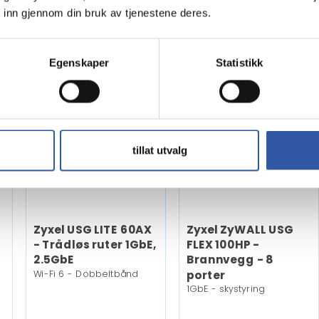
På
på
11 716,-
9 819,-
 inn gjennom din bruk av tjenestene deres.
er
nettlager
nettlager
Eks mva
Eks mva
Egenskaper
Statistikk
tillat utvalg
Zyxel USG LITE 60AX
Zyxel ZyWALL USG
- Trådløs ruter 1GbE,
FLEX 100HP -
2.5GbE
Brannvegg - 8
Wi-Fi 6 - Dobbeltbånd
porter
1GbE - skystyring