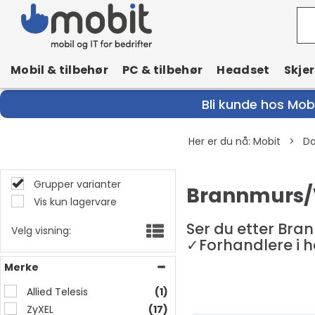
Mobil & tilbehør
PC & tilbehør
Headset
Skje
Bli kunde hos Mobi
Her er du nå:
Mobit
>
Da
Grupper varianter
Brannmurs/
Vis kun lagervare
Ser du etter Bra
Velg visning:
✓Forhandlere i 
Merke
Allied Telesis
(1)
ZyXEL
(17)