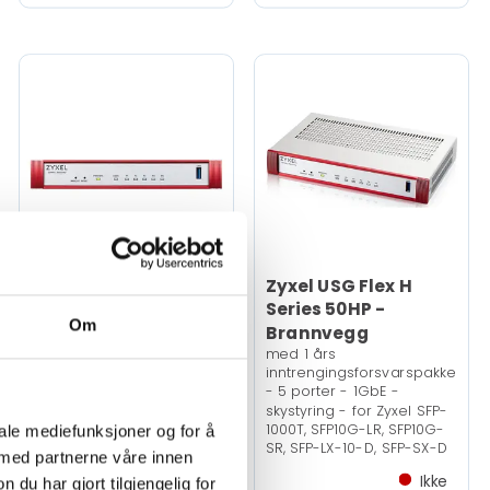
Zyxel USG Flex H
Series 50HP -
Zyxel USG Flex 50 -
Om
Brannvegg
Brannvegg - 1GbE -
med 1 års
skystyring
inntrengingsforsvarspakke
- 5 porter - 1GbE -
skystyring - for Zyxel SFP-
1000T, SFP10G-LR, SFP10G-
iale mediefunksjoner og for å
SR, SFP-LX-10-D, SFP-SX-D
 med partnerne våre innen
Ikke
Ikke
u har gjort tilgjengelig for