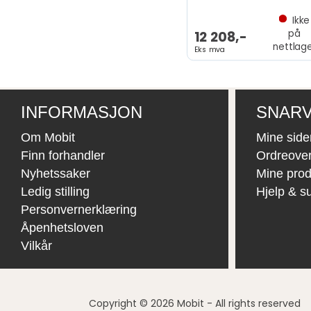
Ikke
på
12 208,-
nettlag
Eks mva
INFORMASJON
SNARV
Om Mobit
Mine side
Finn forhandler
Ordreover
Nyhetssaker
Mine prod
Ledig stilling
Hjelp & s
Personvernerklæring
Åpenhetsloven
Vilkår
Copyright © 2026 Mobit - All rights reserved