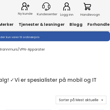
Ny kunde
Logg inn
Handlevogn
Merker
Tjenester & løsninger
Blogg
Forhandle
lder kun varer til ordinærpris
Brannmurs/VPN-Apparater
g! ✓Vi er spesialister på mobil og IT
Sorter på Mest aktuelle