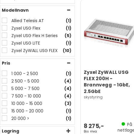
Modellnavn
Allied Telesis AT
(1)
Zyxel USG Flex
(1)
Zyxel USG Flex H Series
(5)
Zyxel USG LITE
(1)
Zyxel ZyWALL USG FLEX
(10)
Pris
Zyxel ZyWALL USG
1 000 - 2 500
(1)
FLEX 200H -
2 500 - 5 000
(4)
Brannvegg - 1GbE,
5 000 - 7 500
(4)
2.5GbE
7 500 - 10 000
(4)
skystyring
10 000 - 15 000
(3)
15 000 - 20 000
(1)
20 000 >
(1)
På
8 275,-
nettlag
Lagring
Eks mva