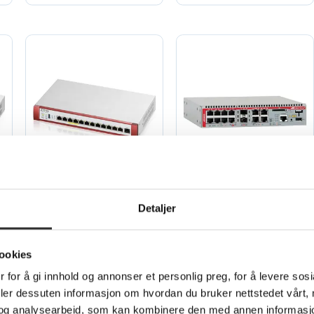
Zyxel ZyWALL USG
Allied Telesis AT
Detaljer
FLEX 500H -
AR3050S -
Brannvegg - 1GbE,
Brannvegg - 1GbE
2.5GbE
ookies
skystyring
 for å gi innhold og annonser et personlig preg, for å levere sos
deler dessuten informasjon om hvordan du bruker nettstedet vårt,
Ikke
og analysearbeid, som kan kombinere den med annen informasjon d