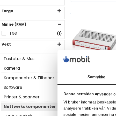
Farge
Minne (RAM)
1 GB
(1)
Vekt
Tastatur & Mus
Kamera
Zyxel ZyWALL USG
Samtykke
Komponenter & Tilbehør
FLEX 100HP -
Brannvegg - med 1-
Software
års Security Bundle
Denne nettsiden anvender c
8 porter - 1GbE -
Printer & scanner
skystyring
Vi bruker informasjonskapsler
Nettverkskomponenter
analysere trafikken vår. Vi 
sosiale medier, annonsering 