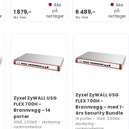
Ikke
Ikke
på
på
1 879,-
6 489,-
er
nettlager
nettlager
Eks mva
Eks mva
Zyxel ZyWALL USG
Zyxel ZyWALL USG
FLEX 700H -
FLEX 700H -
Brannvegg - med 1-
Brannvegg - 14
års Security Bundle
porter
14 porter - 1GbE, 2.5GbE -
1GbE, 2.5GbE - skystyring -
skystyring -
rackmonterbar
rackmonterbar