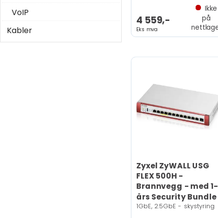
Ikke
VoIP
på
4 559,-
nettlag
Kabler
Eks mva
Zyxel ZyWALL USG
FLEX 500H -
Brannvegg - med 1-
års Security Bundle
1GbE, 2.5GbE - skystyring