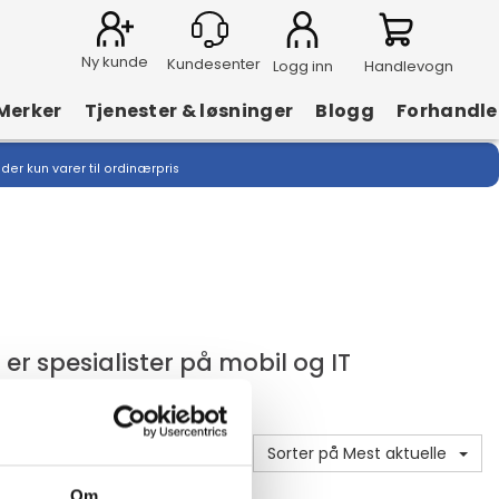
Ny kunde
Logg inn
Handlevogn
Merker
Tjenester & løsninger
Blogg
Forhandle
lder kun varer til ordinærpris
i er spesialister på mobil og IT
Sorter på Mest aktuelle
Om