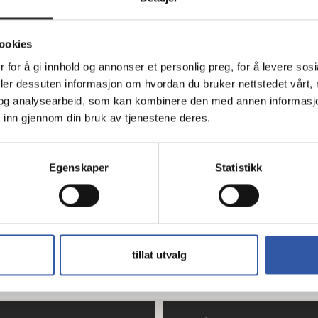
ookies
 for å gi innhold og annonser et personlig preg, for å levere sos
deler dessuten informasjon om hvordan du bruker nettstedet vårt,
og analysearbeid, som kan kombinere den med annen informasjon d
 inn gjennom din bruk av tjenestene deres.
Logitech X56
H.O.T.A.S. - Joystick
Egenskaper
Statistikk
og gasspedal
kablet - for PC
På
2 359,-
tillat utvalg
er
nettlager
Eks mva