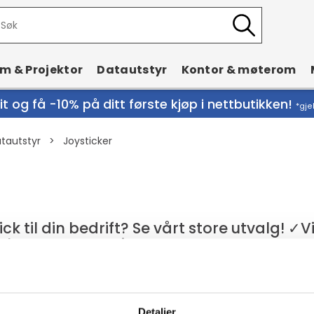
rm & Projektor
Datautstyr
Kontor & møterom
t og få -10% på ditt første kjøp i nettbutikken!
*gje
tautstyr
>
Joysticker
ick til din bedrift? Se vårt store utvalg! ✓V
hele Norge ✓Leasing
Detaljer