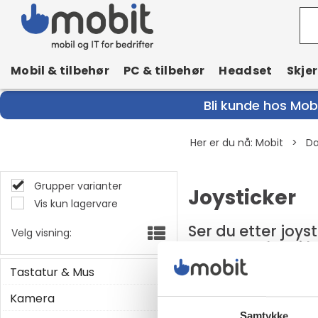
Mobil & tilbehør
PC & tilbehør
Headset
Skje
Bli kunde hos Mobi
Her er du nå:
Mobit
>
Da
Grupper varianter
Joysticker
Vis kun lagervare
Ser du etter joyst
Velg visning:
✓Forhandlere i 
Tastatur & Mus
Kamera
Samtykke