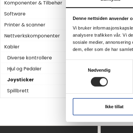
Komponenter & Tilbehør
Software
Denne nettsiden anvender c
Printer & scanner
Vi bruker informasjonskapsler
Nettverkskomponenter
analysere trafikken vår. Vi 
sosiale medier, annonsering 
Kabler
dem, eller som de har samlet
Diverse kontrollere
Logitech X52
Samtykkevalg
Professional
Hjul og Pedaler
Nødvendig
H.O.T.A.S. - Joystick
Joysticker
og gasspedal
kablet - for PC
Spillbrett
På
2 129,-
Ikke tillat
nettlag
Eks mva