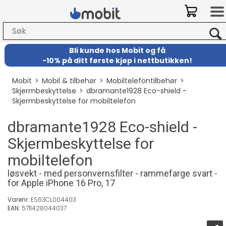
Bli kunde hos Mobit
og
få
-
10% på ditt første kjøp i nettbutikken!
Mobit
>
Mobil & tilbehør
>
Mobiltelefontilbehør
>
Skjermbeskyttelse
>
dbramante1928 Eco-shield -
Skjermbeskyttelse for mobiltelefon
dbramante1928 Eco-shield -
Skjermbeskyttelse for
mobiltelefon
løsvekt - med personvernsfilter - rammefarge svart -
for Apple iPhone 16 Pro, 17
Varenr:
ES63CL004403
EAN:
5711428044037