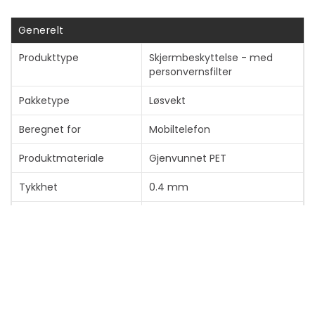
Generelt
Produkttype
Skjermbeskyttelse - med
Vis mer
personvernsfilter
Pakketype
Løsvekt
Beregnet for
Mobiltelefon
Produktmateriale
Gjenvunnet PET
Tykkhet
0.4 mm
Rammefarge
Svart
Diverse
Egenskaper
Bruk med boks
Produktgjenvinningsinnhold
Laget av resirkulerte