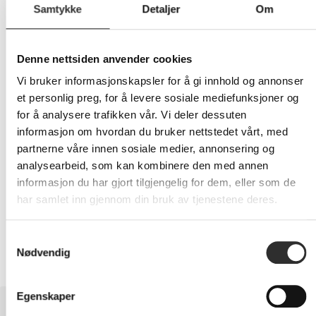
Samtykke
Detaljer
Om
269,-
Denne nettsiden anvender cookies
Eks mva
Vi bruker informasjonskapsler for å gi innhold og annonser
-
+
et personlig preg, for å levere sosiale mediefunksjoner og
for å analysere trafikken vår. Vi deler dessuten
informasjon om hvordan du bruker nettstedet vårt, med
LEGG I HANDLEVOGN
partnerne våre innen sosiale medier, annonsering og
analysearbeid, som kan kombinere den med annen
informasjon du har gjort tilgjengelig for dem, eller som de
har samlet inn gjennom din bruk av tjenestene deres.
Nettlager: Ikke på lager (estimert
399
dager)
Samtykkevalg
Nødvendig
Egenskaper
BESKRIVELSE