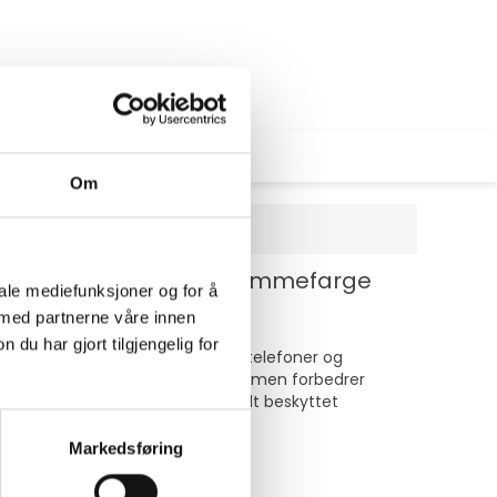
Om
d personvernsfilter - rammefarge
iale mediefunksjoner og for å
 med partnerne våre innen
u har gjort tilgjengelig for
eren er skreddersydd for mobiltelefoner og
n gir ikke bare ekstra holdbarhet, men forbedrer
re trygg på at telefonen er godt beskyttet
Markedsføring