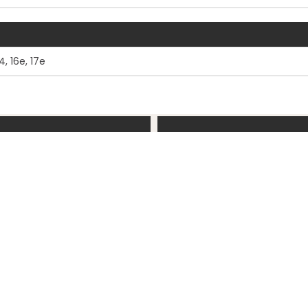
4, 16e, 17e
EIER
FØLG OSS
r
Facebook
sikt
Linkedin
ukter
Nyhetsbrev
Vis mer
upport
Blogg
Vis mer