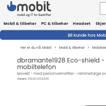
Mobil & tilbehør
PC & tilbehør
Headset
Skje
Bli kunde hos Mobi
Her er du nå:
Mobit
>
Mobil & tilbehør
>
Mobiltel
dbramante1928 Eco-shield - 
mobiltelefon
løsvekt - med personvernsfilter - rammefarge svart 
Varenr:
ESE4CL004345