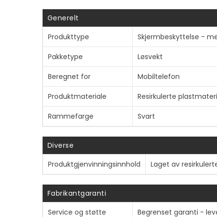
Generelt
Produkttype
Skjermbeskyttelse - me
Pakketype
Løsvekt
Beregnet for
Mobiltelefon
Produktmateriale
Resirkulerte plastmateri
Rammefarge
Svart
Diverse
Produktgjenvinningsinnhold
Laget av resirkulert
Fabrikantgaranti
Service og støtte
Begrenset garanti - lev