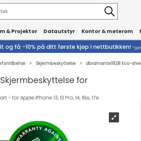
rm & Projektor
Datautstyr
Kontor & møterom
t og få -10% på ditt første kjøp i nettbutikken!
*gje
efontilbehør
>
Skjermbeskyttelse
>
dbramante1928 Eco-shiel
Skjermbeskyttelse for
- for Apple iPhone 13, 13 Pro, 14, 16e, 17e