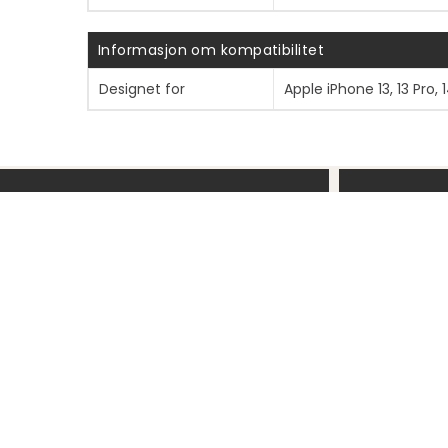
Informasjon om kompatibilitet
Designet for
Apple iPhone 13, 13 Pro, 1
INFORMASJON
SNARV
Om Mobit
Mine side
Finn forhandler
Ordreover
Nyhetssaker
Mine prod
Ledig stilling
Hjelp & s
Personvernerklæring
Åpenhetsloven
Vilkår