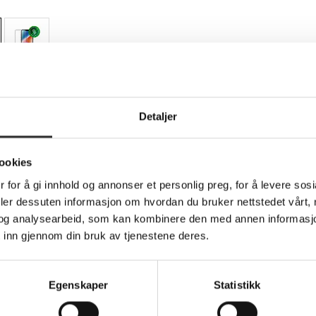
Teknisk info
Detaljer
ookies
eskyttelse for mobiltelefon - løsvekt - me
 for å gi innhold og annonser et personlig preg, for å levere sos
deler dessuten informasjon om hvordan du bruker nettstedet vårt,
og analysearbeid, som kan kombinere den med annen informasjon d
dbramante1928 Eco-shield skjermbeskytter. Denne skjermbeskytt
 inn gjennom din bruk av tjenestene deres.
heten din holder seg i perfekt stand. Den elegante, svarte ramme
smelter sømløst sammen med designet. Med Eco-shield kan du væ
Egenskaper
Statistikk
esign
krer maksimal dekning