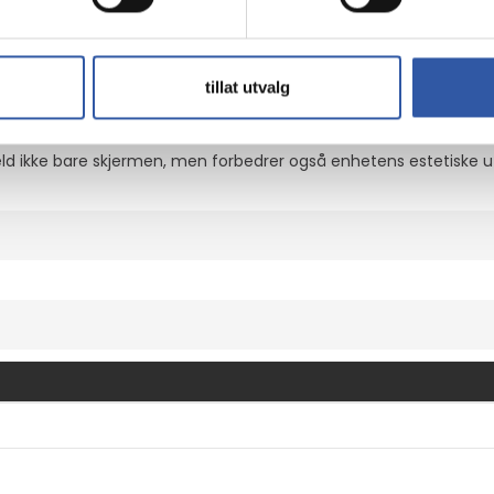
 mobiltelefoner og beskytter mot riper og støt, slik at enheten din
tillat utvalg
eld ikke bare skjermen, men forbedrer også enhetens estetis