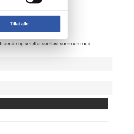
 forblir i perfekt stand.
Tillat alle
ke utseende og smelter sømløst sammen med