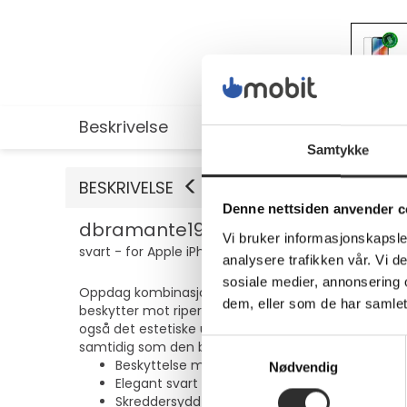
Beskrivelse
Utvidet informasjon
Samtykke
BESKRIVELSE
Denne nettsiden anvender c
dbramante1928 Eco-shield - Skjermb
Vi bruker informasjonskapsler
svart - for Apple iPhone 13, 13 Pro, 14, 16e, 17e
analysere trafikken vår. Vi 
sosiale medier, annonsering 
Oppdag kombinasjonen av beskyttelse og stil med 
dem, eller som de har samlet
beskytter mot riper og støt i hverdagen, slik at en
også det estetiske uttrykket på telefonen din og 
Samtykkevalg
samtidig som den beholder sitt stilige utseende.
Beskyttelse mot riper og støt
Nødvendig
Elegant svart ramme som utfyller enhetens d
Skreddersydd passform for mobiltelefoner si