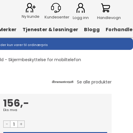
Ny kunde
Logg inn
Handlevogn
Merker
Tjenester & løsninger
Blogg
Forhandle
lder kun varer til ordinærpris
d - Skjermbeskyttelse for mobiltelefon
156,-
Eks mva
-
+