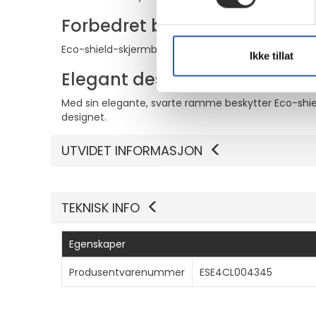
Forbedret beskyttelse
Eco-shield-skjermbeskytteren er utviklet spesielt for
Ikke tillat
Elegant design
Med sin elegante, svarte ramme beskytter Eco-shi
designet.
UTVIDET INFORMASJON
TEKNISK INFO
Egenskaper
Produsentvarenummer
ESE4CL004345