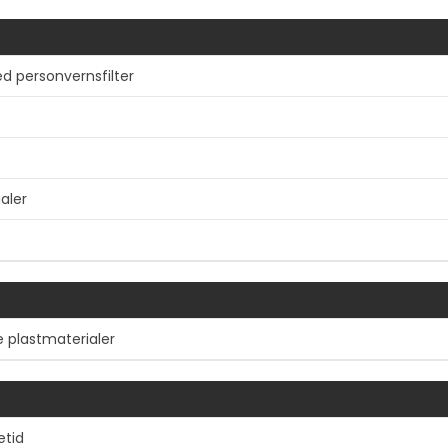
d personvernsfilter
aler
Vis mer
e plastmaterialer
etid