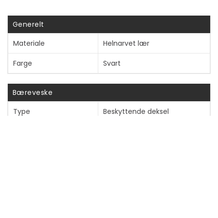
Vis mer
Generelt
Materiale
Helnarvet lær
Farge
Svart
Bæreveske
Type
Beskyttende deksel
Anbefalt bruk
For mobiltelefon
Cover Type
Lommebok
Lukketype
Magnetisk lukking
MagSafe-samsvar
Ja