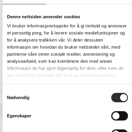
439,-
Eks mva
Denne nettsiden anvender cookies
-
+
Vi bruker informasjonskapsler for å gi innhold og annonser
et personlig preg, for å levere sosiale mediefunksjoner og
LEGG I HANDLEVOGN
for å analysere trafikken vår. Vi deler dessuten
informasjon om hvordan du bruker nettstedet vårt, med
partnerne våre innen sosiale medier, annonsering og
analysearbeid, som kan kombinere den med annen
Nettlager:
12
informasjon du har gjort tilgjengelig for dem, eller som de
har samlet inn gjennom din bruk av tjenestene deres.
Samtykkevalg
Nødvendig
BESKRIVELSE
Egenskaper
dbramante1928 Lynge - Lommebok for
mobiltelefon - MagSafe-samsvar - helnarvet lær - svart -