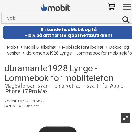
Bli kunde hos Mobit
og
få
-
10% på ditt første kjøp i nettbutikken!
Mobit
>
Mobil & tilbehør
>
Mobiltelefontilbehør
>
Deksel og
vesker
>
dbramante1928 Lynge - Lommebok for mobiltelef
dbramante1928 Lynge -
Lommebok for mobiltelefon
MagSafe-samsvar - helnarvet lær - svart - for Apple
iPhone 17 Pro Max
Varenr:
LM69GTBL6627
EAN:
5711428066275