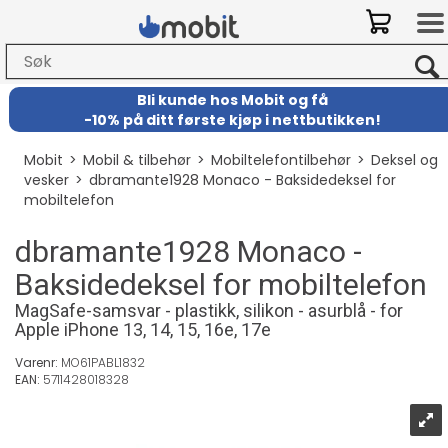
Bli kunde hos Mobit
og
få
-
10% på ditt første kjøp i nettbutikken!
Mobit
>
Mobil & tilbehør
>
Mobiltelefontilbehør
>
Deksel og
vesker
>
dbramante1928 Monaco - Baksidedeksel for
mobiltelefon
dbramante1928 Monaco -
Baksidedeksel for mobiltelefon
MagSafe-samsvar - plastikk, silikon - asurblå - for
Apple iPhone 13, 14, 15, 16e, 17e
Varenr:
MO61PABL1832
EAN:
5711428018328