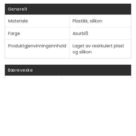
Generelt
Vis mer
Materiale
Plastikk, silikon
Farge
Asurblå
Produktgjenvinningsinnhold
Laget av resirkulert plast
og silikon
Bæreveske
Type
Beskyttende deksel
Anbefalt bruk
For mobiltelefon
Beskyttelse
Støtbeskyttelse
Cover Type
Bakdeksel
Egenskaper
Trådløs ladestøtte, opphevde