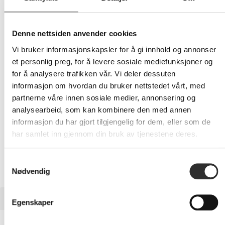
228,-
Eks mva
Denne nettsiden anvender cookies
Vi bruker informasjonskapsler for å gi innhold og annonser
-
+
et personlig preg, for å levere sosiale mediefunksjoner og
for å analysere trafikken vår. Vi deler dessuten
LEGG I HANDLEVOGN
informasjon om hvordan du bruker nettstedet vårt, med
partnerne våre innen sosiale medier, annonsering og
analysearbeid, som kan kombinere den med annen
informasjon du har gjort tilgjengelig for dem, eller som de
Nettlager: Ikke på lager (estimert
17
dager)
har samlet inn gjennom din bruk av tjenestene deres.
Samtykkevalg
Nødvendig
BESKRIVELSE
Egenskaper
dbramante1928 Monaco - Baksidedeksel