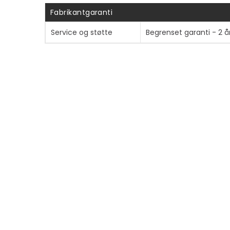
Fabrikantgaranti
Service og støtte
Begrenset garanti - 2 å
Informasjon om kompatibilitet
Designet for
Apple iPhone 13, 14, 15, 1
INFORMASJON
SNARV
Om Mobit
Mine side
Finn forhandler
Ordreover
Nyhetssaker
Mine prod
Ledig stilling
Hjelp & s
Personvernerklæring
Åpenhetsloven