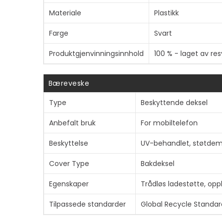
Materiale
Plastikk
Farge
Svart
Produktgjenvinningsinnhold
100 % - laget av res
Bæreveske
Type
Beskyttende deksel
Anbefalt bruk
For mobiltelefon
Beskyttelse
UV-behandlet, støtde
Cover Type
Bakdeksel
Egenskaper
Trådløs ladestøtte, op
Tilpassede standarder
Global Recycle Standar