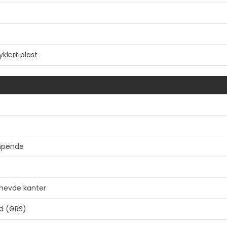
yklert plast
Vis mer
mpende
phevde kanter
d (GRS)