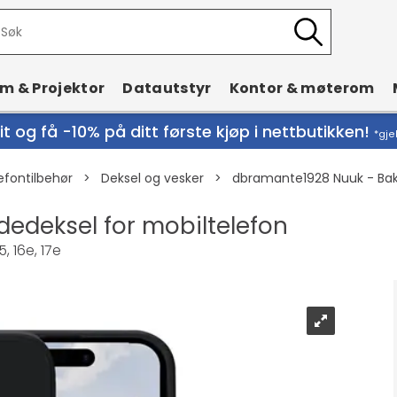
rm & Projektor
Datautstyr
Kontor & møterom
t og få -10% på ditt første kjøp i nettbutikken!
*gje
efontilbehør
>
Deksel og vesker
>
dbramante1928 Nuuk - Baks
edeksel for mobiltelefon
5, 16e, 17e