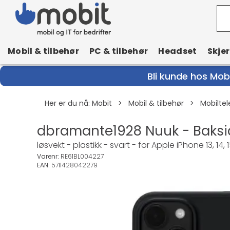
Mobil & tilbehør
PC & tilbehør
Headset
Skje
Bli kunde hos Mobi
Her er du nå:
Mobit
>
Mobil & tilbehør
>
Mobiltel
dbramante1928 Nuuk - Baksid
løsvekt - plastikk - svart - for Apple iPhone 13, 14, 1
Varenr:
RE61BL004227
EAN:
5711428042279