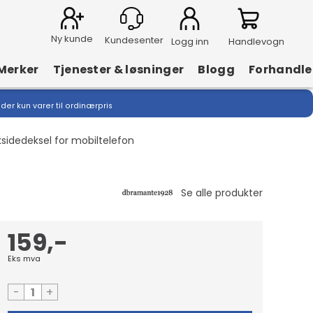
Ny kunde
Logg inn
Handlevogn
Merker
Tjenester & løsninger
Blogg
Forhandle
lder kun varer til ordinærpris
idedeksel for mobiltelefon
159,-
Eks mva
-
+