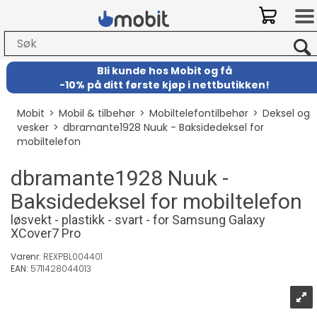
Bli kunde hos Mobit
og
få
-
10% på ditt første kjøp i nettbutikken!
Mobit
>
Mobil & tilbehør
>
Mobiltelefontilbehør
>
Deksel og
vesker
>
dbramante1928 Nuuk - Baksidedeksel for
mobiltelefon
dbramante1928 Nuuk -
Baksidedeksel for mobiltelefon
løsvekt - plastikk - svart - for Samsung Galaxy
XCover7 Pro
Varenr:
REXPBL004401
EAN:
5711428044013