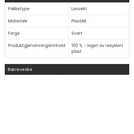
Pakketype
Løsvekt
Vis mer
Materiale
Plastikk
Farge
Svart
Produktgjenvinningsinnhold
100 % - laget av resyklert
plast
Bæreveske
Type
Beskyttende deksel
Anbefalt bruk
For mobiltelefon
Beskyttelse
Støtbeskyttelse
Cover Type
Bakdeksel
Egenskaper
Easy-to-press buttons,