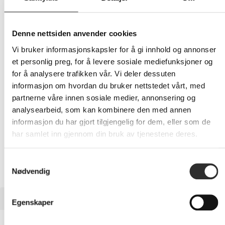
68,-
Eks mva
Denne nettsiden anvender cookies
Vi bruker informasjonskapsler for å gi innhold og annonser
-
+
et personlig preg, for å levere sosiale mediefunksjoner og
for å analysere trafikken vår. Vi deler dessuten
LEGG I HANDLEVOGN
informasjon om hvordan du bruker nettstedet vårt, med
partnerne våre innen sosiale medier, annonsering og
analysearbeid, som kan kombinere den med annen
informasjon du har gjort tilgjengelig for dem, eller som de
Nettlager:
20+
har samlet inn gjennom din bruk av tjenestene deres.
Samtykkevalg
Nødvendig
BESKRIVELSE
Egenskaper
dbramante1928 Nuuk - Baksidedeksel for