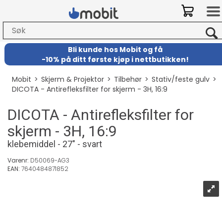
Bli kunde hos Mobit
og
få
-
10% på ditt første kjøp i nettbutikken!
Mobit
>
Skjerm & Projektor
>
Tilbehør
>
Stativ/feste gulv
>
DICOTA - Antirefleksfilter for skjerm - 3H, 16:9
DICOTA - Antirefleksfilter for
skjerm - 3H, 16:9
klebemiddel - 27" - svart
Varenr:
D50069-AG3
EAN:
7640484871852