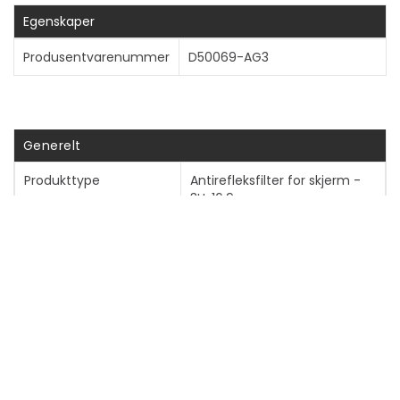
Egenskaper
Produsentvarenummer
D50069-AG3
Generelt
Produkttype
Antirefleksfilter for skjerm -
3H, 16:9
Produktmateriale
PET
Bredde
59.8 cm
Høyde
33.6 cm
Vekt
20 g
Størrelseskompatibilitet
27"
med visningsskjerm