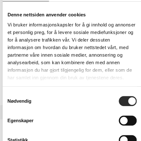
909,-
Eks mva
Denne nettsiden anvender cookies
-
+
Vi bruker informasjonskapsler for å gi innhold og annonser
et personlig preg, for å levere sosiale mediefunksjoner og
LEGG I HANDLEVOGN
for å analysere trafikken vår. Vi deler dessuten
informasjon om hvordan du bruker nettstedet vårt, med
partnerne våre innen sosiale medier, annonsering og
analysearbeid, som kan kombinere den med annen
Nettlager: Ikke på lager (estimert
20
dager)
informasjon du har gjort tilgjengelig for dem, eller som de
har samlet inn gjennom din bruk av tjenestene deres.
Samtykkevalg
Nødvendig
BESKRIVELSE
Egenskaper
DICOTA - Antirefleksfilter for skjerm - 3H,
16:9 - klebemiddel - 27" - svart
Statistikk