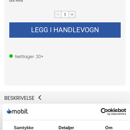
Eks mva
-
+
LEGG I HANDLEVOGN
Nettlager:
20+
BESKRIVELSE
HP - Video adapter - USB-C hann til HDMI
hunn
Samtykke
Detaljer
Om