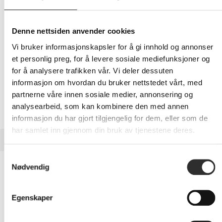
Samarbeid på farten i konferanserom, teamrom og andre
sammenghenter når du projiserer HD-video og lydinnhold
fra den bærbare PC-en eller mobilenheten til en ekstern
Denne nettsiden anvender cookies
skjerm, TV eller projektor, med HP USB-C- til HDMI 2.0-
adapter.
Vi bruker informasjonskapsler for å gi innhold og annonser
Koble USB-C -enden av adapteren til enhetens USB-C
et personlig preg, for å levere sosiale mediefunksjoner og
-port, og HDMI-enden til skjermens, projektorens eller
for å analysere trafikken vår. Vi deler dessuten
TV-ens HDMI-port for å vise innholdet på storskjerm
på direkten.
informasjon om hvordan du bruker nettstedet vårt, med
Pakk ned den lille adapteren i enhetens bæreveske
partnerne våre innen sosiale medier, annonsering og
for å vise innhold raskt, uansett hvor du arbeider.
analysearbeid, som kan kombinere den med annen
Vær trygg med en ett års begrenset garanti.
informasjon du har gjort tilgjengelig for dem, eller som de
har samlet inn gjennom din bruk av tjenestene deres.
UTVIDET INFORMASJON
Samtykkevalg
Media
Nødvendig
Egenskaper
Egenskaper