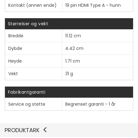
Kontakt (annen ende)
19 pin HDMI Type A - hunn
Størrelser og vekt
Bredde
11.12 cm
Dybde
4.42 cm
Høyde
1.71 cm
Vekt
31 g
Fabrikantgaranti
Vis mer
Service og støtte
Begrenset garanti - 1 år
PRODUKTARK