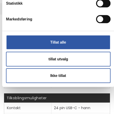
Statistikk
TEKNISK INFO
Markedsføring
Egenskaper
Produsentvarenummer
1WC36AA
Tillat alle
Generelt
tillat utvalg
Kabeltype
Video adapter
Ikke tillat
Grensesnitt som
HDMI / USB
støttes
Tilkoblingsmuligheter
Kontakt
24 pin USB-C - hann