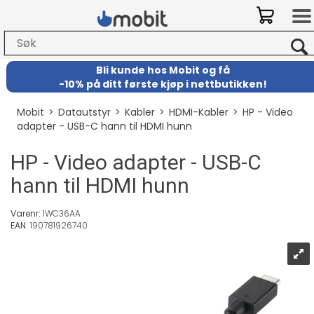
Bli kunde hos Mobit
og
få
-
10% på ditt første kjøp i nettbutikken!
Mobit
>
Datautstyr
>
Kabler
>
HDMI-Kabler
>
HP - Video
adapter - USB-C hann til HDMI hunn
HP - Video adapter - USB-C
hann til HDMI hunn
Varenr:
1WC36AA
EAN:
190781926740