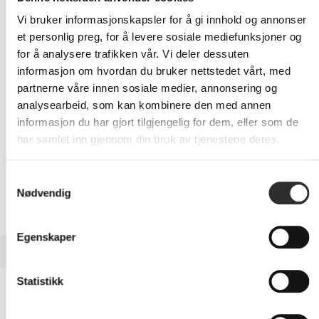
Eks mva
Vi bruker informasjonskapsler for å gi innhold og annonser
et personlig preg, for å levere sosiale mediefunksjoner og
-
+
for å analysere trafikken vår. Vi deler dessuten
informasjon om hvordan du bruker nettstedet vårt, med
LEGG I HANDLEVOGN
partnerne våre innen sosiale medier, annonsering og
analysearbeid, som kan kombinere den med annen
informasjon du har gjort tilgjengelig for dem, eller som de
har samlet inn gjennom din bruk av tjenestene deres.
Nettlager:
20+
Samtykkevalg
Nødvendig
Egenskaper
BESKRIVELSE
Statistikk
HP Flex IO V3 Card - USB-C 3.1 Gen2-
portgrensesnittskort med 100 W PD