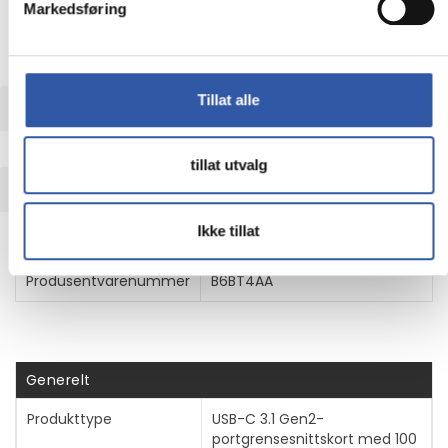
Markedsføring
HP offers a variety of optional adapters (each sold
separately) designed to complement our monitors and
enhance the overall computing experience.
Tillat alle
UTVIDET INFORMASJON
tillat utvalg
TEKNISK INFO
Ikke tillat
Egenskaper
Produsentvarenummer
B6BT4AA
Generelt
Produkttype
USB-C 3.1 Gen2-
portgrensesnittskort med 100