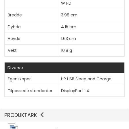
W PD
Bredde
3.98 cm
Dybde
4.15 cm
Høyde
1.63 cm
Vekt
10.8 g
Diverse
Egenskaper
HP USB Sleep and Charge
Tilpassede standarder
DisplayPort 1.4
Vis mer
PRODUKTARK