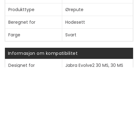
Produkttype
Ørepute
Beregnet for
Hodesett
Farge
Svart
Informasjon om kompatibilitet
Designet for
Jabra Evolve2 30 MS, 30 MS
Mono, 30 MS Stereo, 30 SE MS
Mono, 30 SE MS Stereo, 30 SE
UC Mono, 30 SE UC Stereo, 30
UC, 30 UC Mono