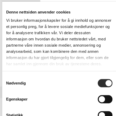
769,-
Eks mva
Denne nettsiden anvender cookies
-
+
Vi bruker informasjonskapsler for å gi innhold og annonser
et personlig preg, for å levere sosiale mediefunksjoner og
LEGG I HANDLEVOGN
for å analysere trafikken vår. Vi deler dessuten
informasjon om hvordan du bruker nettstedet vårt, med
partnerne våre innen sosiale medier, annonsering og
analysearbeid, som kan kombinere den med annen
Nettlager: Ikke på lager (estimert
10
dager)
informasjon du har gjort tilgjengelig for dem, eller som de
har samlet inn gjennom din bruk av tjenestene deres.
Samtykkevalg
Nødvendig
BESKRIVELSE
Egenskaper
Jabra - Ørepute for hodesett - svart (en
pakke 10) - for Evolve2
Statistikk