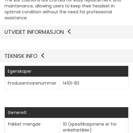
The ear cushions are crafted for easy replacement and
maintenance, allowing users to keep their headset in
optimal condition without the need for professional
assistance.
UTVIDET INFORMASJON
TEKNISK INFO
Egenskaper
Produsentvarenummer
14101-83
Generelt
Pakket mengde
10 (spesifikasjonene er for
Vis mer
enkeltartikler)