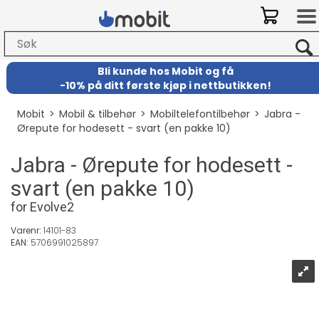
Bli kunde hos Mobit
og
få
-
10% på ditt første kjøp i nettbutikken!
Mobit
>
Mobil & tilbehør
>
Mobiltelefontilbehør
>
Jabra -
Ørepute for hodesett - svart (en pakke 10)
Jabra - Ørepute for hodesett -
svart (en pakke 10)
for Evolve2
Varenr:
14101-83
EAN:
5706991025897