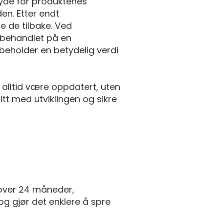
høyde for produktenes
en. Etter endt
e de tilbake. Ved
ir behandlet på en
beholder en betydelig verdi
 å alltid være oppdatert, uten
itt med utviklingen og sikre
 over 24 måneder,
g gjør det enklere å spre