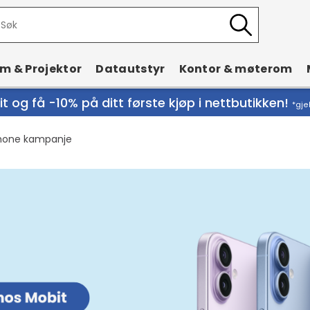
rm & Projektor
Datautstyr
Kontor & møterom
t og få -10% på ditt første kjøp i nettbutikken!
*gje
hone kampanje