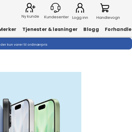
Ny kunde
Logg inn
Handlevogn
Merker
Tjenester & løsninger
Blogg
Forhandle
lder kun varer til ordinærpris