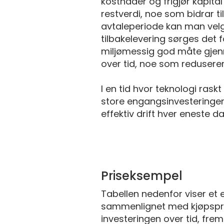
kostnader og frigjør kapital
restverdi, noe som bidrar t
avtaleperiode kan man velge 
tilbakelevering sørges det f
miljømessig god måte gjenn
over tid, noe som redusere
I en tid hvor teknologi raskt
store engangsinvesteringer.
effektiv drift hver eneste da
Priseksempel
Tabellen nedenfor viser et 
sammenlignet med kjøpspris
investeringen over tid, fre