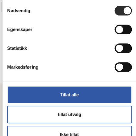
Samtykkevalg
Sorter på Mest aktuelle
Nødvendig
MAX Instant A1 - Electric
Egenskaper
staple remover
30 ark - 24/6, 26/6, 10
Statistikk
Ikke
på
Markedsføring
8 627,-
nettlager
Eks mva
Tillat alle
tillat utvalg
Meld deg på vårt nyhetsbrev her!
Ikke tillat