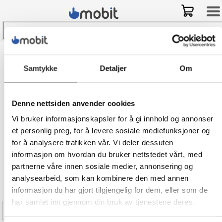
Bli kunde hos Mobit
og
få
-
10% på ditt første kjøp i nettbutikken!
Samtykke
Detaljer
Om
Mobit
>
Kontor & møterom
>
Kontorutstyr
>
Skrivebordstilbehør
>
Stifte- og hullmaskiner
Denne nettsiden anvender cookies
Vi bruker informasjonskapsler for å gi innhold og annonser
Stifte- og hullmaskiner
et personlig preg, for å levere sosiale mediefunksjoner og
for å analysere trafikken vår. Vi deler dessuten
Ser du etter stifte- og hullmaskiner til
informasjon om hvordan du bruker nettstedet vårt, med
din bedrift? Se vårt store utvalg! ✓Vi er
partnerne våre innen sosiale medier, annonsering og
spesialister på mobil og IT ✓Forhandler
analysearbeid, som kan kombinere den med annen
i hele Norge ✓Leasing
informasjon du har gjort tilgjengelig for dem, eller som de
har samlet inn gjennom din bruk av tjenestene deres.
Filter