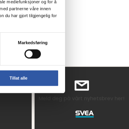
iale mediefunksjoner og for å
 med partnerne våre innen
u har gjort tilgjengelig for
Markedsføring
Tillat alle
Meld deg på vårt nyhetsbrev her!