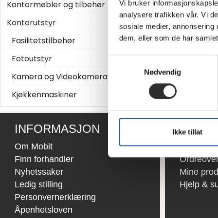
Vi bruker informasjonskapsler
Kontormøbler og tilbehør
analysere trafikken vår. Vi 
Kontorutstyr
sosiale medier, annonsering 
dem, eller som de har samlet
Fasilitetstilbehør
Fotoutstyr
Samtykkevalg
Nødvendig
Kamera og Videokamera
Kjøkkenmaskiner
INFORMASJON
SNARV
Ikke tillat
Om Mobit
Mine side
Finn forhandler
Ordreover
Nyhetssaker
Mine prod
Ledig stilling
Hjelp & s
Personvernerklæring
Åpenhetsloven