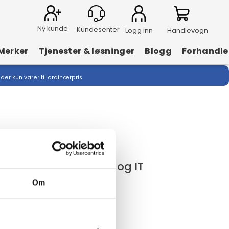
Ny kunde
Logg inn
Handlevogn
Merker
Tjenester & løsninger
Blogg
Forhandle
lder kun varer til ordinærpris
r spesialister på mobil og IT
Om