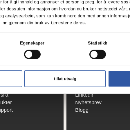
 for å gi innhold og annonser et personlig preg, for å levere sos
deler dessuten informasjon om hvordan du bruker nettstedet vårt,
og analysearbeid, som kan kombinere den med annen informasjon d
 inn gjennom din bruk av tjenestene deres.
Egenskaper
Statistikk
EIER
FØLG OSS
tillat utvalg
r
Facebook
sikt
Linkedin
ukter
Nyhetsbrev
upport
Blogg