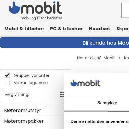
Mobil & tilbehør
PC & tilbehør
Headset
Skje
Bli kunde hos Mobi
Her er du nå:
Mobit
>
Ko
Grupper varianter
Brus
Vis kun lagervare
Ser du etter brus 
Velg visning:
✓Forhandlere i 
Samtykke
Møteromsutstyr
Møteromspakker
Denne nettsiden anvender c