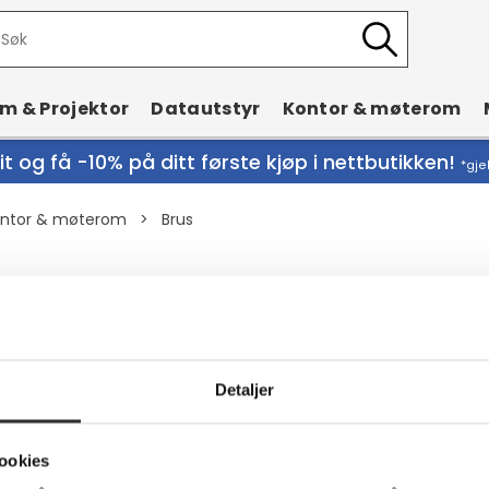
rm & Projektor
Datautstyr
Kontor & møterom
t og få -10% på ditt første kjøp i nettbutikken!
*gje
ntor & møterom
>
Brus
til din bedrift? Se vårt store utvalg! ✓Vi e
hele Norge ✓Leasing
Detaljer
ookies