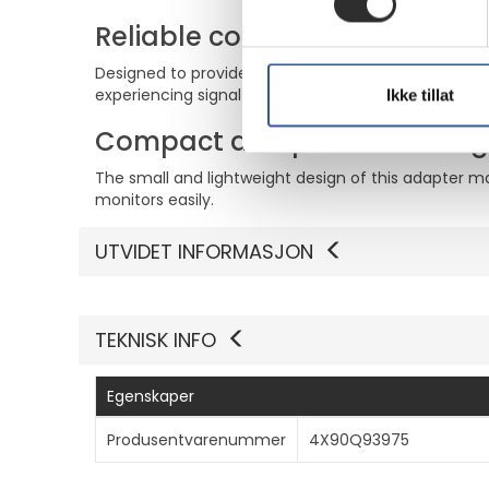
Reliable connectivity
Designed to provide a strong and stable connection
experiencing signal degradation.
Ikke tillat
Compact and portable desi
The small and lightweight design of this adapter ma
monitors easily.
UTVIDET INFORMASJON
TEKNISK INFO
Egenskaper
Produsentvarenummer
4X90Q93975