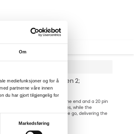
Om
for ThinkCentre M75t Gen 2;
iale mediefunksjoner og for å
 med partnerne våre innen
u har gjort tilgjengelig for
features a Mini DisplayPort on one end and a 20 pin
cts to laptops and portable devices, while the
le for those who are always on the go, delivering the
Markedsføring