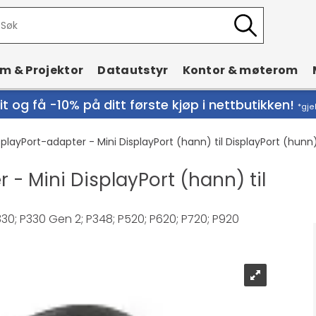
rm & Projektor
Datautstyr
Kontor & møterom
t og få -10% på ditt første kjøp i nettbutikken!
*gje
playPort-adapter - Mini DisplayPort (hann) til DisplayPort (hunn
 - Mini DisplayPort (hann) til
330; P330 Gen 2; P348; P520; P620; P720; P920