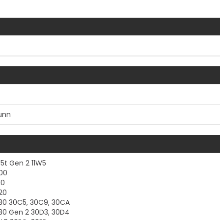
hunn
Vis mer
5t Gen 2 11W5
300
10
20
330 30C5, 30C9, 30CA
330 Gen 2 30D3, 30D4