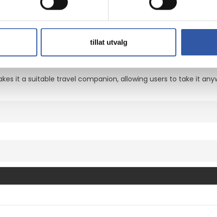
, the Lenovo DisplayPort adapter ensures that users can connect
tillat utvalg
gn
kes it a suitable travel companion, allowing users to take it an