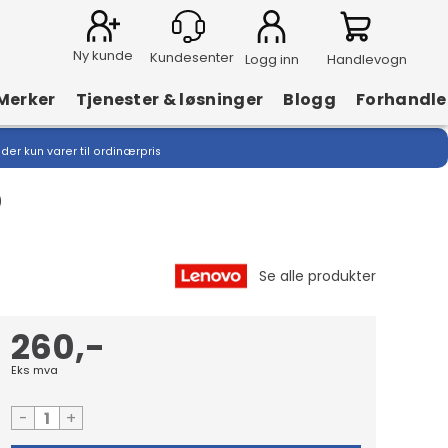
Ny kunde
Logg inn
Handlevogn
Merker
Tjenester & løsninger
Blogg
Forhandle
lder kun varer til ordinærpris
)
260,-
Eks mva
-
+