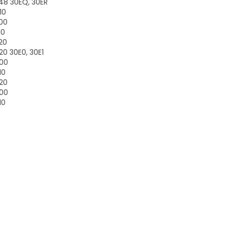
48 30EQ, 30ER
10
500
10
20
20 30E0, 30E1
700
10
720
900
10
920
Vis mer
EIER
FØLG OSS
r
Facebook
sikt
Linkedin
Vis mer
ukter
Nyhetsbrev