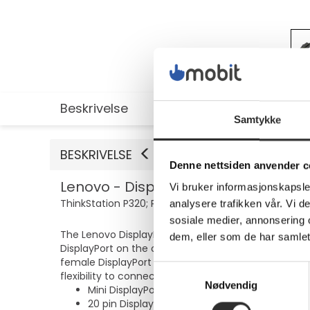
Beskrivelse
Utvidet informasjon
Samtykke
BESKRIVELSE
Denne nettsiden anvender c
Lenovo - DisplayPort-adapter - Mini
Vi bruker informasjonskapsler
ThinkStation P320; P330; P330 Gen 2; P348; P520; P6
analysere trafikken vår. Vi 
sosiale medier, annonsering 
The Lenovo DisplayPort adapter provides seamless c
dem, eller som de har samlet
DisplayPort on the other, ensuring reliable signal tr
female DisplayPort allows for versatile use with vari
Samtykkevalg
flexibility to connect to external monitors whenever
Nødvendig
Mini DisplayPort connects to laptops and port
20 pin DisplayPort offers compatibility with va