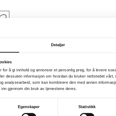
Teknisk info
Detaljer
ookies
 DisplayPort (hann) til DisplayPort (hunn) - 
 for å gi innhold og annonser et personlig preg, for å levere sos
20; P720; P920
deler dessuten informasjon om hvordan du bruker nettstedet vårt,
og analysearbeid, som kan kombinere den med annen informasjon d
onnectivity between your devices and displays. This accessory 
 inn gjennom din bruk av tjenestene deres.
ansfer for all your visual needs. The male Mini DisplayPort conne
ous display units. With its compact design, this adapter is suitab
 required.
Egenskaper
Statistikk
able devices
rious displays