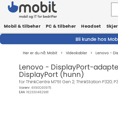
Mobil & tilbehør
PC & tilbehør
Headset
Skje
Bli kunde hos Mobi
Her er du nå:
Mobit
>
Videokabler
>
Lenovo - Dis
Lenovo - DisplayPort-adapter
DisplayPort (hunn)
for ThinkCentre M75t Gen 2; ThinkStation P320; P
Varenr:
4X90Q93975
EAN:
192330482981