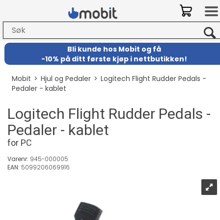
Bli kunde hos Mobit
og
få
-
10% på ditt første kjøp i nettbutikken!
Mobit
>
Hjul og Pedaler
>
Logitech Flight Rudder Pedals -
Pedaler - kablet
Logitech Flight Rudder Pedals -
Pedaler - kablet
for PC
Varenr:
945-000005
EAN:
5099206069916