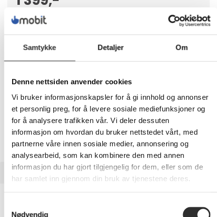
1 399,-
Eks mva
-
+
Samtykke
Detaljer
Om
LEGG I HANDLEVOGN
Denne nettsiden anvender cookies
Vi bruker informasjonskapsler for å gi innhold og annonser
Nettlager: Ikke på lager (estimert
12
dager)
et personlig preg, for å levere sosiale mediefunksjoner og
for å analysere trafikken vår. Vi deler dessuten
informasjon om hvordan du bruker nettstedet vårt, med
partnerne våre innen sosiale medier, annonsering og
analysearbeid, som kan kombinere den med annen
informasjon du har gjort tilgjengelig for dem, eller som de
BESKRIVELSE
har samlet inn gjennom din bruk av tjenestene deres.
Logitech Flight Rudder Pedals - Pedaler -
Samtykkevalg
kablet - for PC
Nødvendig