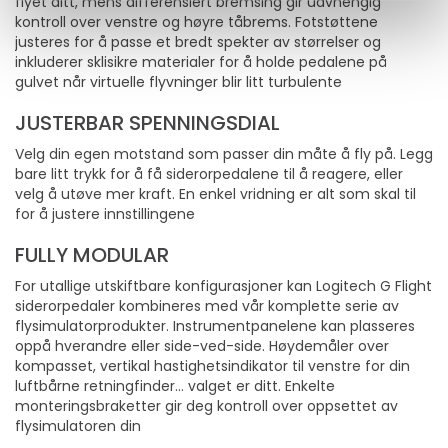
flyet ditt, mens differensiert bremsing gir uavhengig
kontroll over venstre og høyre tåbrems. Fotstøttene
justeres for å passe et bredt spekter av størrelser og
inkluderer sklisikre materialer for å holde pedalene på
gulvet når virtuelle flyvninger blir litt turbulente
JUSTERBAR SPENNINGSDIAL
Velg din egen motstand som passer din måte å fly på. Legg
bare litt trykk for å få siderorpedalene til å reagere, eller
velg å utøve mer kraft. En enkel vridning er alt som skal til
for å justere innstillingene
FULLY MODULAR
For utallige utskiftbare konfigurasjoner kan Logitech G Flight
siderorpedaler kombineres med vår komplette serie av
flysimulatorprodukter. Instrumentpanelene kan plasseres
oppå hverandre eller side-ved-side. Høydemåler over
kompasset, vertikal hastighetsindikator til venstre for din
luftbårne retningfinder… valget er ditt. Enkelte
monteringsbraketter gir deg kontroll over oppsettet av
flysimulatoren din