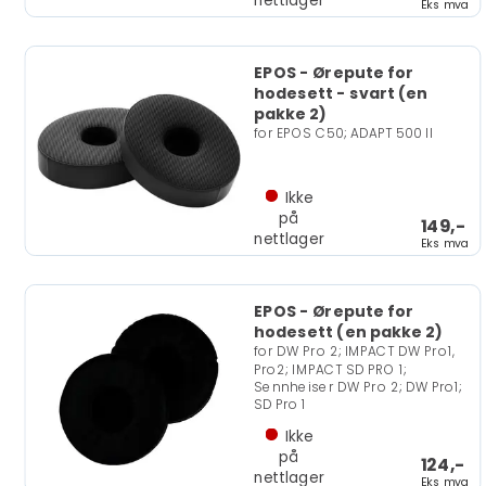
nettlager
Eks mva
EPOS - Ørepute for
hodesett - svart (en
pakke 2)
for EPOS C50; ADAPT 500 II
Ikke
på
149,-
nettlager
Eks mva
EPOS - Ørepute for
hodesett (en pakke 2)
for DW Pro 2; IMPACT DW Pro1,
Pro2; IMPACT SD PRO 1;
Sennheiser DW Pro 2; DW Pro1;
SD Pro 1
Ikke
på
124,-
nettlager
Eks mva