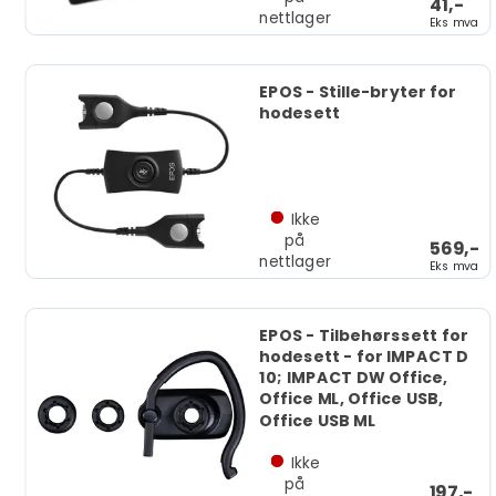
41,-
nettlager
Eks mva
EPOS - Stille-bryter for
hodesett
Ikke
på
569,-
nettlager
Eks mva
EPOS - Tilbehørssett for
hodesett - for IMPACT D
10; IMPACT DW Office,
Office ML, Office USB,
Office USB ML
Ikke
på
197,-