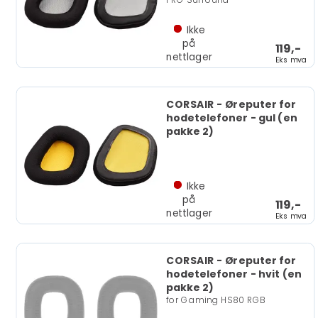
Ikke
på
119,-
nettlager
Eks mva
CORSAIR - Øreputer for
hodetelefoner - gul (en
pakke 2)
Ikke
på
119,-
nettlager
Eks mva
CORSAIR - Øreputer for
hodetelefoner - hvit (en
pakke 2)
for Gaming HS80 RGB