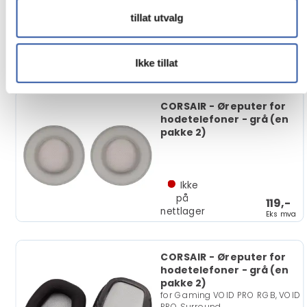
tillat utvalg
Ikke
på
119,-
nettlager
Ikke tillat
Eks mva
CORSAIR - Øreputer for
hodetelefoner - grå (en
pakke 2)
Ikke
på
119,-
nettlager
Eks mva
CORSAIR - Øreputer for
hodetelefoner - grå (en
pakke 2)
for Gaming VOID PRO RGB, VOID
PRO Surround