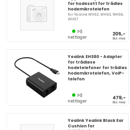
for hodesett for trådløs
hodemikrotelefon
for Yealink WH62, WH63, WH66,
WH67
På
205,-
nettlager
Eks mva
Yealink EHS60 - Adapter
for trådløse
hodetelefoner for trådløs
hodemikrotelefon, VoIP-
telefon
På
479,-
nettlager
Eks mva
Yealink Yealink Black Ear
Cushion for