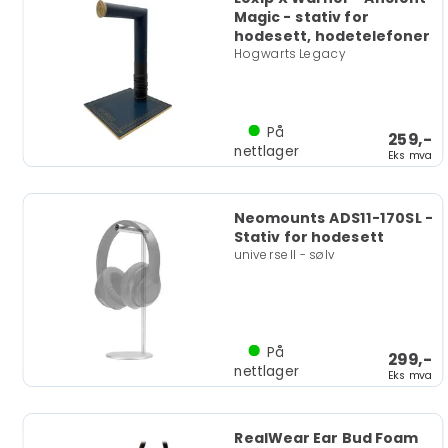
Magic - stativ for
hodesett, hodetelefoner
Hogwarts Legacy
På
259,-
nettlager
Eks mva
Neomounts ADS11-170SL -
Stativ for hodesett
universell - sølv
På
299,-
nettlager
Eks mva
RealWear Ear Bud Foam