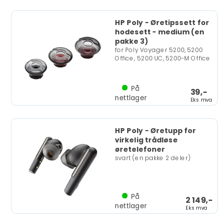
HP Poly - Øretipssett for
hodesett - medium (en
pakke 3)
for Poly Voyager 5200, 5200
Office, 5200 UC, 5200-M Office
På
39,-
nettlager
Eks mva
HP Poly - Øretupp for
virkelig trådløse
øretelefoner
svart (en pakke 2 deler)
På
2 149,-
nettlager
Eks mva