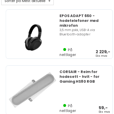
Sorter på Mest aktuelle
EPOS ADAPT 660 -
hodetelefoner med
mikrofon
3,5 mm jakk, USB-A via
Bluetooth-adapter
På
2 229,-
nettlager
Eks mva
CORSAIR - Reim for
hodesett - hvit - for
Gaming HS80 RGB
På
59,-
nettlager
Eks mva