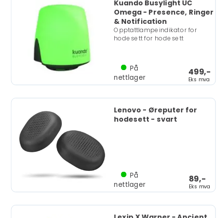
Kuando Busylight UC
Omega - Presence, Ringer
& Notification
Opptattlampeindikator for
hodesett for hodesett
På
499,-
nettlager
Eks mva
Lenovo - Øreputer for
hodesett - svart
På
89,-
nettlager
Eks mva
Lexip X Warner - Ancient