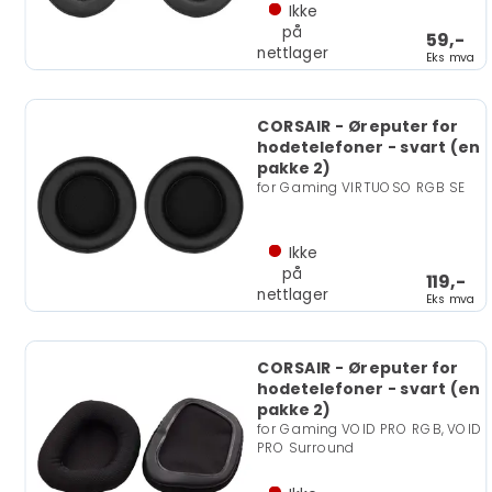
Ikke
på
59,-
nettlager
Eks mva
CORSAIR - Øreputer for
hodetelefoner - svart (en
pakke 2)
for Gaming VIRTUOSO RGB SE
Ikke
på
119,-
nettlager
Eks mva
CORSAIR - Øreputer for
hodetelefoner - svart (en
pakke 2)
for Gaming VOID PRO RGB, VOID
PRO Surround