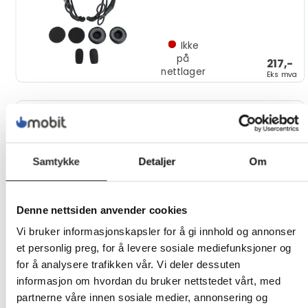
Ikke
på
217,-
nettlager
Eks mva
CORSAIR - Reim for
hodesett - svart - for
Gaming HS80 RGB
Samtykke
Detaljer
Om
Ikke
på
Denne nettsiden anvender cookies
59,-
nettlager
Eks mva
Vi bruker informasjonskapsler for å gi innhold og annonser
et personlig preg, for å levere sosiale mediefunksjoner og
for å analysere trafikken vår. Vi deler dessuten
CORSAIR - Trådløst
informasjon om hvordan du bruker nettstedet vårt, med
lydadapter for hodesett
partnerne våre innen sosiale medier, annonsering og