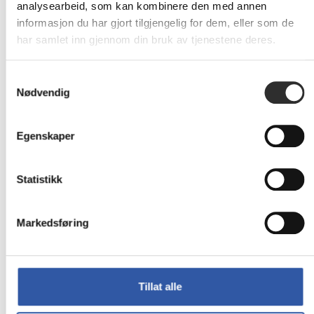
analysearbeid, som kan kombinere den med annen
informasjon du har gjort tilgjengelig for dem, eller som de
har samlet inn gjennom din bruk av tjenestene deres.
Ikke
på
196,-
nettlager
Eks mva
Samtykkevalg
Nødvendig
CORSAIR - Vindusrute for
mikrofon - puff ball
Egenskaper
Statistikk
Ikke
på
59,-
nettlager
Markedsføring
Eks mva
CORSAIR - Øreputer for
hodetelefoner - espresso
Tillat alle
(en pakke 2)