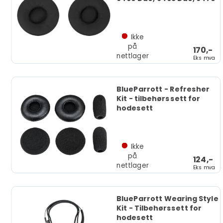
Ikke
på
170,-
nettlager
Eks mva
BlueParrott - Refresher
Kit - tilbehørssett for
hodesett
Ikke
på
124,-
nettlager
Eks mva
BlueParrott Wearing Style
Kit - Tilbehørssett for
hodesett