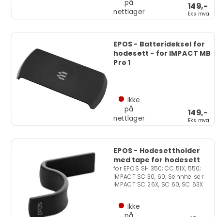
på
149,-
nettlager
Eks mva
EPOS - Batterideksel for
hodesett - for IMPACT MB
Pro 1
Ikke
på
149,-
nettlager
Eks mva
EPOS - Hodesettholder
med tape for hodesett
for EPOS SH 350; CC 51X, 550;
IMPACT SC 30, 60; Sennheiser
IMPACT SC 26X, SC 60, SC 63X
Ikke
på