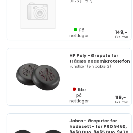
BH76 (1 Pair)
På
149,-
nettlager
Eks mva
HP Poly - Ørepute for
trådløs hodemikrotelefon
kunstlær (en pakke 2)
Ikke
på
119,-
nettlager
Eks mva
Jabra - Øreputer for
hodesett - for PRO 9460,
9460 Duo, 9465 Duo, 9470