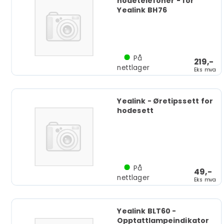
hodetelefoner - for
Yealink BH76
På
219,-
nettlager
Eks mva
Yealink - Øretipssett for
hodesett
På
49,-
nettlager
Eks mva
Yealink BLT60 -
Opptattlampeindikator