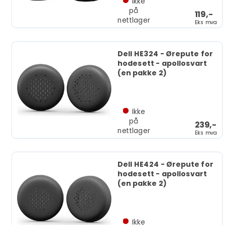
Ikke
på
119,-
nettlager
Eks mva
Dell HE324 - Ørepute for
hodesett - apollosvart
(en pakke 2)
Ikke
på
239,-
nettlager
Eks mva
Dell HE424 - Ørepute for
hodesett - apollosvart
(en pakke 2)
Ikke