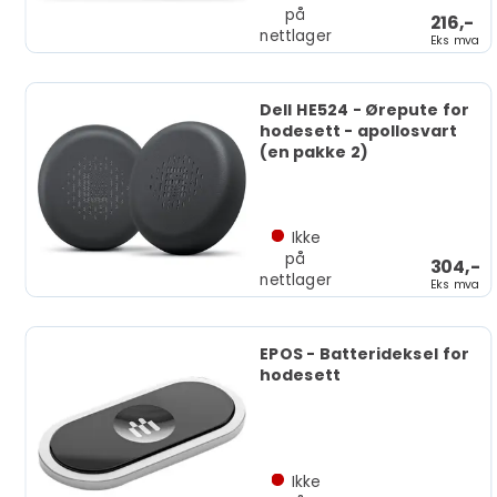
på
216,-
nettlager
Eks mva
Dell HE524 - Ørepute for
hodesett - apollosvart
(en pakke 2)
Ikke
på
304,-
nettlager
Eks mva
EPOS - Batterideksel for
hodesett
Ikke