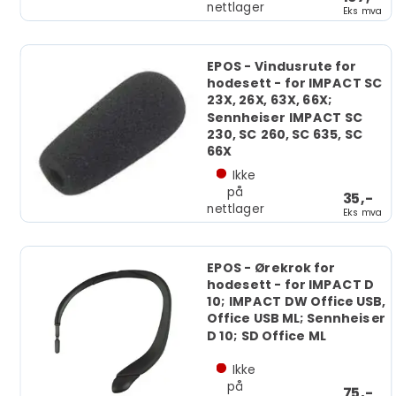
nettlager
Eks mva
EPOS - Vindusrute for
hodesett - for IMPACT SC
23X, 26X, 63X, 66X;
Sennheiser IMPACT SC
230, SC 260, SC 635, SC
66X
Ikke
på
35,-
nettlager
Eks mva
EPOS - Ørekrok for
hodesett - for IMPACT D
10; IMPACT DW Office USB,
Office USB ML; Sennheiser
D 10; SD Office ML
Ikke
på
75,-