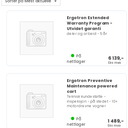
Sorter på Mest aktuelle
Ergotron Extended
Warranty Program -
Utvidet garanti
deler og arbeid - 5 år
På
6 139,-
nettlager
Eks mva
Ergotron Preventive
Maintenance powered
cart
Teknisk kundestøtte -
inspeksjon - på stedet - 10+
motordrevne vogner
På
1 489,-
nettlager
Eks mva