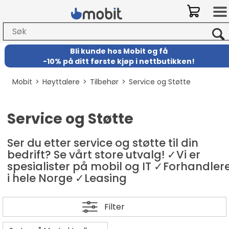
Bli kunde hos Mobit
og
få
-
10% på ditt første kjøp i nettbutikken!
Mobit
>
Høyttalere
>
Tilbehør
>
Service og Støtte
Service og Støtte
Ser du etter service og støtte til din
bedrift? Se vårt store utvalg! ✓Vi er
spesialister på mobil og IT ✓Forhandler
i hele Norge ✓Leasing
Filter