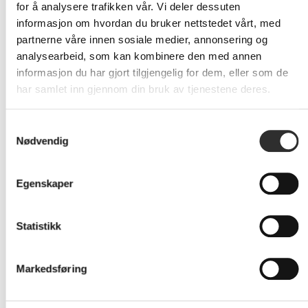
nettlager
Eks mva
for å analysere trafikken vår. Vi deler dessuten
informasjon om hvordan du bruker nettstedet vårt, med
partnerne våre innen sosiale medier, annonsering og
Lenovo Onsite + Premier
analysearbeid, som kan kombinere den med annen
Support - Utvidet
informasjon du har gjort tilgjengelig for dem, eller som de
serviceavtale
deler og arbeid - 2 år - på
har samlet inn gjennom din bruk av tjenestene deres.
stedet - responstid: NBD - for
IdeaPad Miix 300-10IBY; 310-
10ICR; 510-12IKB; 510-12ISK; 700-
Samtykkevalg
12ISK; 710-12IKB; 720-12IKB
Nødvendig
På
821,-
nettlager
Eks mva
Egenskaper
Lenovo Onsite + Premier
Statistikk
Support - Utvidet
serviceavtale
deler og arbeid - 3 år - på
Markedsføring
stedet - responstid: NBD