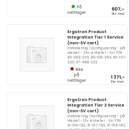
På
607,-
nettlager
Eks mva
Ergotron Product
Integration Tier 1 Service
(non-SV cart)
Installering / konfigurering - på
stedet - 25+ enheter - for P/N:
80-063-200, 80-105-064, 80-107-
200, 97-468-202
Ikke
på
1 371,-
nettlager
Eks mva
Ergotron Product
Integration Tier 2 Service
(non-SV cart)
Installering / konfigurering - på
stedet - 10+ enheter - for P/N:
31-016-182, 31-017-182, 31-018-182,