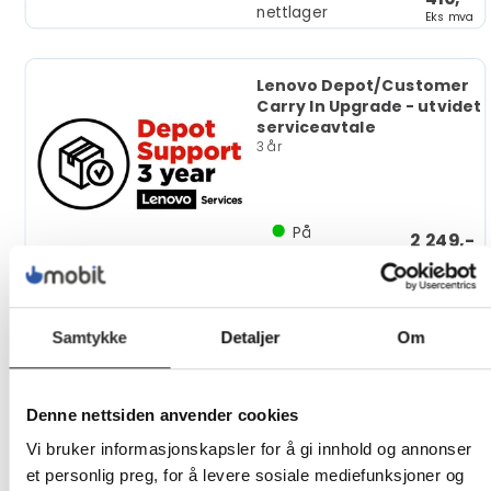
nettlager
Eks mva
Lenovo Depot/Customer
Carry In Upgrade - utvidet
serviceavtale
3 år
På
2 249,-
nettlager
Eks mva
Lenovo Onsite + Premier
Samtykke
Detaljer
Om
Support - Utvidet
serviceavtale
deler og arbeid - 2 år - på
stedet - responstid: NBD
Denne nettsiden anvender cookies
Vi bruker informasjonskapsler for å gi innhold og annonser
På
et personlig preg, for å levere sosiale mediefunksjoner og
968,-