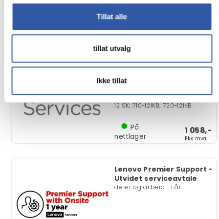
På
1 392,-
nettlager
Eks mva
Tillat alle
Lenovo Onsite + Premier
tillat utvalg
Support - Utvidet
serviceavtale
deler og arbeid - 3 år - på
Ikke tillat
stedet - responstid: NBD - for
IdeaPad Miix 300-10IBY; 310-
10ICR; 510-12IKB; 510-12ISK; 700-
12ISK; 710-12IKB; 720-12IKB
På
1 058,-
nettlager
Eks mva
Lenovo Premier Support -
Utvidet serviceavtale
deler og arbeid - 1 år