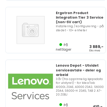
Ergotron Product
Integration Tier 3 Service
(non-SV cart)
Installering / konfigurering - på
stedet - 10+ enheter
På
3 889,-
nettlager
Eks mva
Lenovo Depot - Utvidet
serviceavtale - deler og
arbeid
3 år (fra opprinnelig kjøpsdato
for utstyret) - for IdeaTab
A1000L Z0AE; A3000 Z0A2; S6000
Z0A4; S6000-H Z0A5; TAB 2 A7-
20 Z0BJ
På
410,-