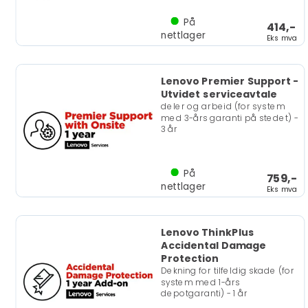
På
414,-
nettlager
Eks mva
Lenovo Premier Support -
Utvidet serviceavtale
deler og arbeid (for system
med 3-års garanti på stedet) -
3 år
På
759,-
nettlager
Eks mva
Lenovo ThinkPlus
Accidental Damage
Protection
Dekning for tilfeldig skade (for
system med 1-års
depotgaranti) - 1 år