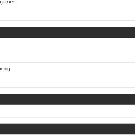
k gummi
andig
Vis mer