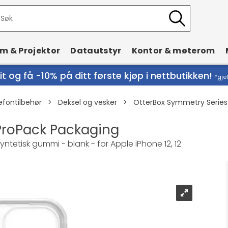
rm & Projektor
Datautstyr
Kontor & møterom
t og få -10% på ditt første kjøp i nettbutikken!
*gje
efontilbehør
>
Deksel og vesker
>
OtterBox Symmetry Series
ProPack Packaging
ntetisk gummi - blank - for Apple iPhone 12, 12