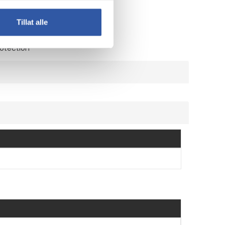
Tillat alle
 Case
rotection