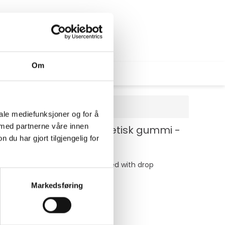
Om
iale mediefunksjoner og for å
 med partnerne våre innen
n - polykarbonat, syntetisk gummi -
u har gjort tilgjengelig for
hat's easy to install and fortified with drop
han ever, as protective as always.
Markedsføring