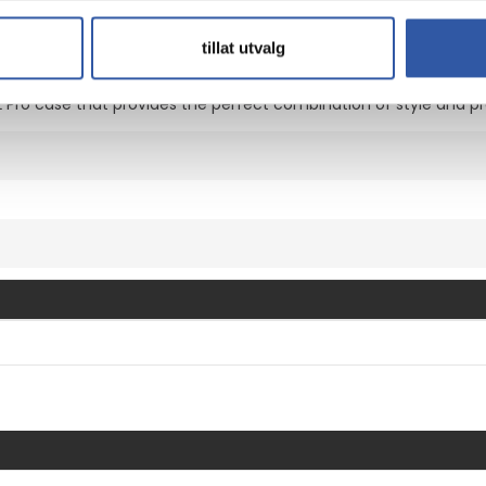
works
tillat utvalg
 Pro Case | OtterBox Symmetry Series
2 Pro case that provides the perfect combination of style and p