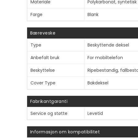
Materiale
Polykarbonat, syntetis
Farge
Blank
Bæreveske
Type
Beskyttende deksel
Anbefalt bruk
For mobiltelefon
Beskyttelse
Ripebestandig, fallbest
Cover Type
Bakdeksel
Fabrikantgaranti
Service og støtte
Levetid
Informasjon om kompatibilitet