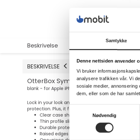
Samtykke
Beskrivelse
Utvidet informasjon
Denne nettsiden anvender c
BESKRIVELSE
Vi bruker informasjonskapsler
analysere trafikken vår. Vi 
OtterBox Symmetry Series - ProPack
sosiale medier, annonsering 
blank - for Apple iPhone 12, 12 Pro
dem, eller som de har samlet
Lock in your look and protect your phone with ultra-
Samtykkevalg
protection. Plus, it features patterns, designs and 
Clear case shows off your device
Nødvendig
Thin profile slips easily into tight pockets
Durable protection defends against drops, b
Raised edges protect camera and touchscre