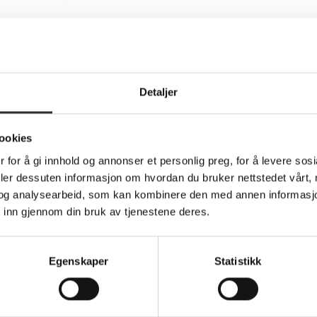
Detaljer
Teknisk info
ookies
 for å gi innhold og annonser et personlig preg, for å levere sos
deler dessuten informasjon om hvordan du bruker nettstedet vårt,
 Packaging - baksidedeksel for mobiltelefo
og analysearbeid, som kan kombinere den med annen informasjon d
 inn gjennom din bruk av tjenestene deres.
slim Symmetry Series, the cute iPhone 12 and iPhone 12 Pro case t
collections made just for your style. Symmetry Series — thinner t
Egenskaper
Statistikk
umps, and fumbles
en