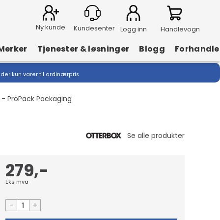
Ny kunde
Logg inn
Handlevogn
Merker
Tjenester & løsninger
Blogg
Forhandle
lder kun varer til ordinærpris
 - ProPack Packaging
279,-
Eks mva
-
+