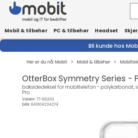
Mobil & tilbehør
PC & tilbehør
Headset
Skje
Bli kunde hos Mobi
Her er du nå:
Mobit
>
Mobil & tilbehør
>
Mobiltel
OtterBox Symmetry Series - 
baksidedeksel for mobiltelefon - polykarbonat, sy
Pro
Varenr:
77-66203
EAN:
840104224274