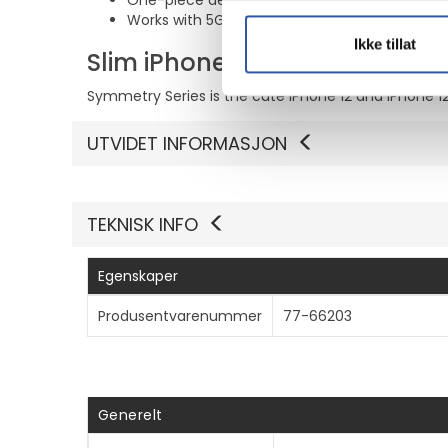
One-piece design pops on and off in a flash
Works with 5G, 4G and all other standard net
Ikke tillat
Slim iPhone 12 and iPhone 12
Symmetry Series is the cute iPhone 12 and iPhone 1
UTVIDET INFORMASJON
TEKNISK INFO
Egenskaper
Produsentvarenummer
77-66203
Generelt