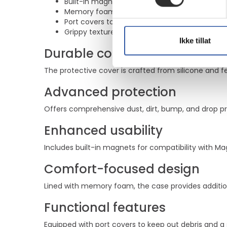
Built-in magnets for MagSafe compatibility
Memory foam lining for cushioning
Port covers to keep out dust and dirt
Grippy texture for enhanced grip
Ikke tillat
Durable construction
The protective cover is crafted from silicone and f
Advanced protection
Offers comprehensive dust, dirt, bump, and drop p
Enhanced usability
Includes built-in magnets for compatibility with Ma
Comfort-focused design
Lined with memory foam, the case provides additio
Functional features
Equipped with port covers to keep out debris and a 