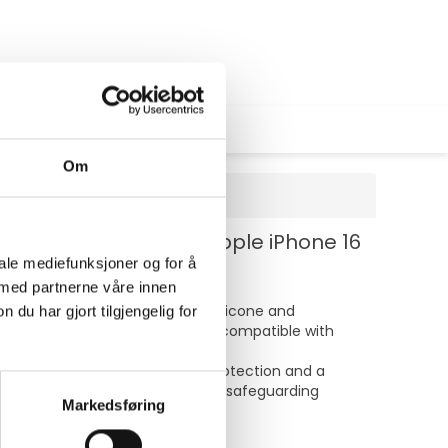
Om
ilikon - svart - for Apple iPhone 16
iale mediefunksjoner og for å
 med partnerne våre innen
ear and tear. Constructed from silicone and
u har gjort tilgjengelig for
ludes built-in magnets, making it compatible with
es include port covers for dust protection and a
e, providing a reliable option for safeguarding
Markedsføring