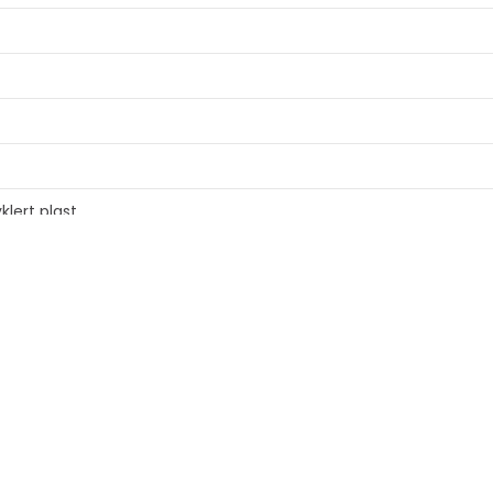
klert plast
tøtvern, dråpe+ vern