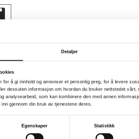
Teknisk info
Detaljer
ookies
eksel for mobiltelefon - MagSafe-samsvar - s
 for å gi innhold og annonser et personlig preg, for å levere sos
deler dessuten informasjon om hvordan du bruker nettstedet vårt,
signed for cell phones, offering a robust shield against daily w
og analysearbeid, som kan kombinere den med annen informasjon d
gainst dust, dirt, drops, and bumps. The cover's back design inc
 inn gjennom din bruk av tjenestene deres.
, while the rigid inner shell ensures structural integrity. Featur
e and built-in anchors, this case balances functionality with styl
Egenskaper
Statistikk