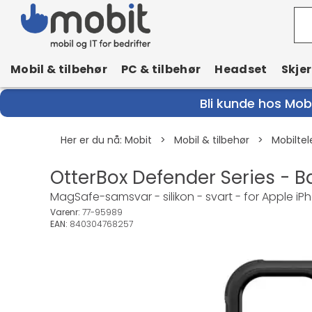
Mobil & tilbehør
PC & tilbehør
Headset
Skje
Bli kunde hos Mobi
Her er du nå:
Mobit
>
Mobil & tilbehør
>
Mobiltel
OtterBox Defender Series - B
MagSafe-samsvar - silikon - svart - for Apple iP
Varenr:
77-95989
EAN:
840304768257