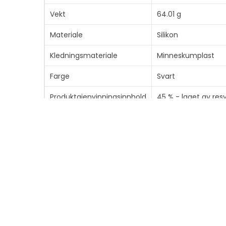
Vekt
64.01 g
Materiale
Silikon
Kledningsmateriale
Minneskumplast
Farge
Svart
Produktgjenvinningsinnhold
45 % - laget av resy
Bæreveske
Type
Beskyttende deksel
Anbefalt bruk
For mobiltelefon
Beskyttelse
Støvvern, smussvern, s
Cover Type
Bakdeksel