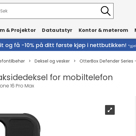
rm & Projektor
Datautstyr
Kontor & møterom
t og få -10% på ditt første kjøp i nettbutikken!
*gje
efontilbehør
>
Deksel og vesker
>
OtterBox Defender Series -
aksidedeksel for mobiltelefon
hone 16 Pro Max