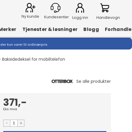
Ny kunde
Logg inn
Handlevogn
Merker
Tjenester & løsninger
Blogg
Forhandle
lder kun varer til ordinærpris
 Baksidedeksel for mobiltelefon
371,-
Eks mva
-
+