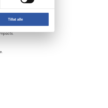
Tillat alle
impacts.
e.