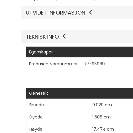
UTVIDET INFORMASJON
TEKNISK INFO
Egenskaper
Produsentvarenummer
77-95989
Generelt
Bredde
9.029 cm
Dybde
1.608 cm
Høyde
17.474 cm