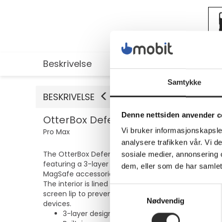
Beskrivelse
Utvidet informasjon
Samtykke
BESKRIVELSE
Denne nettsiden anvender c
OtterBox Defender Series - Baksided
Vi bruker informasjonskapsler
Pro Max
analysere trafikken vår. Vi 
The OtterBox Defender Series protective cover is de
sosiale medier, annonsering 
featuring a 3-layer design, it provides protection a
dem, eller som de har samlet
MagSafe accessories for convenience.
The interior is lined with memory foam for cushioning
Samtykkevalg
screen lip to prevent scratches. With a grippy textur
Nødvendig
devices.
3-layer design for drop and bump protection