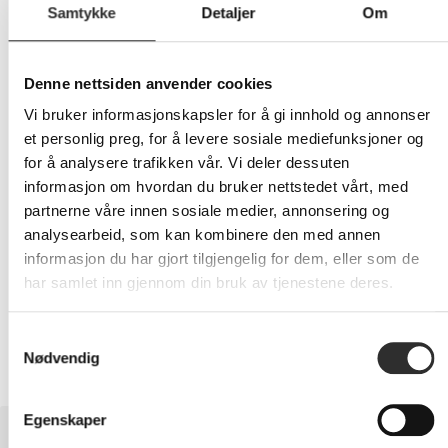
Samtykke
Detaljer
Om
162,-
Denne nettsiden anvender cookies
Eks mva
Vi bruker informasjonskapsler for å gi innhold og annonser
-
+
et personlig preg, for å levere sosiale mediefunksjoner og
for å analysere trafikken vår. Vi deler dessuten
informasjon om hvordan du bruker nettstedet vårt, med
LEGG I HANDLEVOGN
partnerne våre innen sosiale medier, annonsering og
analysearbeid, som kan kombinere den med annen
informasjon du har gjort tilgjengelig for dem, eller som de
har samlet inn gjennom din bruk av tjenestene deres.
Nettlager: Ikke på lager (estimert
37
dager)
Samtykkevalg
Nødvendig
Egenskaper
BESKRIVELSE