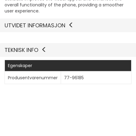
overall functionality of the phone, providing a smoother
user experience.
UTVIDET INFORMASJON
Vis mer
TEKNISK INFO
Egenskaper
Produsentvarenummer
77-96185
Generelt
Produkttype
Skjermbeskyttelse - glass
Beregnet for
Mobiltelefon