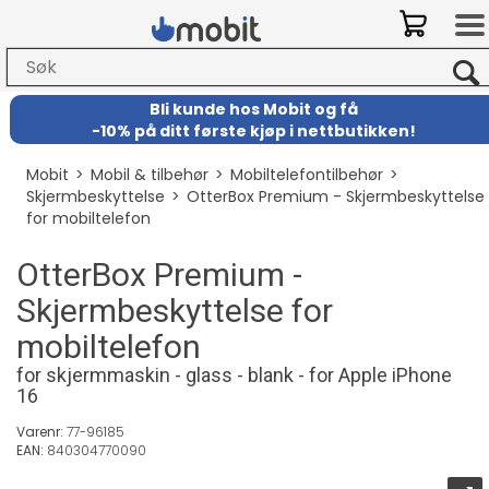
Bli kunde hos Mobit
og
få
-
10% på ditt første kjøp i nettbutikken!
Mobit
>
Mobil & tilbehør
>
Mobiltelefontilbehør
>
Skjermbeskyttelse
>
OtterBox Premium - Skjermbeskyttelse
for mobiltelefon
OtterBox Premium -
Skjermbeskyttelse for
mobiltelefon
for skjermmaskin - glass - blank - for Apple iPhone
16
Varenr:
77-96185
EAN:
840304770090