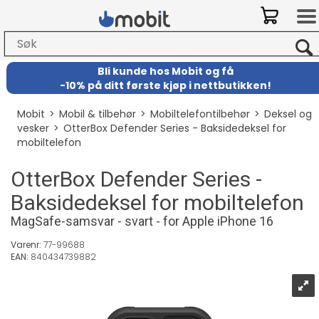
Bli kunde hos Mobit
og
få
-
10% på ditt første kjøp i nettbutikken!
Mobit
>
Mobil & tilbehør
>
Mobiltelefontilbehør
>
Deksel og
vesker
>
OtterBox Defender Series - Baksidedeksel for
mobiltelefon
OtterBox Defender Series -
Baksidedeksel for mobiltelefon
MagSafe-samsvar - svart - for Apple iPhone 16
Varenr:
77-99688
EAN:
840434739882