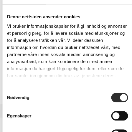
396,-
Eks mva
Denne nettsiden anvender cookies
-
+
Vi bruker informasjonskapsler for å gi innhold og annonser
et personlig preg, for å levere sosiale mediefunksjoner og
for å analysere trafikken vår. Vi deler dessuten
LEGG I HANDLEVOGN
informasjon om hvordan du bruker nettstedet vårt, med
partnerne våre innen sosiale medier, annonsering og
analysearbeid, som kan kombinere den med annen
informasjon du har gjort tilgjengelig for dem, eller som de
Nettlager: Ikke på lager (estimert
1
dager)
har samlet inn gjennom din bruk av tjenestene deres.
Samtykkevalg
Nødvendig
BESKRIVELSE
Egenskaper
OtterBox Defender Series -
Baksidedeksel for mobiltelefon - MagSafe-samsvar - svart