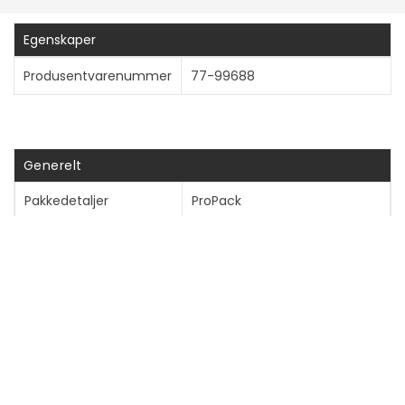
Vis mer
Egenskaper
Produsentvarenummer
77-99688
Generelt
Pakkedetaljer
ProPack
Farge
Svart
Bæreveske
Type
Beskyttende deksel
Anbefalt bruk
For mobiltelefon
Beskyttelse
Støtdempende