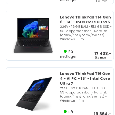
nettlager
Eks mva
Lenovo ThinkPad T14 Gen
6 - 14" - Intel Core Ultra 5
226V - 16 GB RAM - 512 GB SSD -
5G-oppgraderbar - Nordisk
(dansk/finsk/norsk/svensk) -
Windows 11 Pro
På
17 403,-
nettlager
Eks mva
Lenovo ThinkPad T16 Gen
4 - AI PC - 16" - Intel Core
Ultra 7
255U - 32 GB RAM - 1 TB SSD -
5G-oppgraderbar - Nordisk
(dansk/finsk/norsk/svensk) -
Windows 11 Pro
På
19 864,-