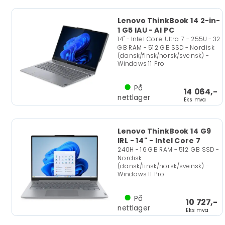
Lenovo ThinkBook 14 2-in-
1 G5 IAU - AI PC
14" - Intel Core Ultra 7 - 255U - 32
GB RAM - 512 GB SSD - Nordisk
(dansk/finsk/norsk/svensk) -
Windows 11 Pro
På
14 064,-
nettlager
Eks mva
Lenovo ThinkBook 14 G9
IRL - 14" - Intel Core 7
240H - 16 GB RAM - 512 GB SSD -
Nordisk
(dansk/finsk/norsk/svensk) -
Windows 11 Pro
På
10 727,-
nettlager
Eks mva