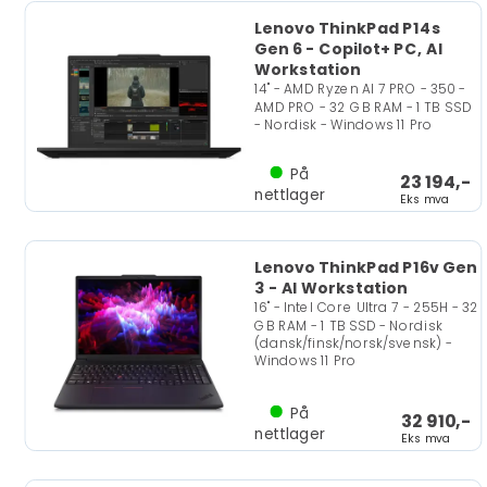
Lenovo ThinkPad P14s
Gen 6 - Copilot+ PC, AI
Workstation
14" - AMD Ryzen AI 7 PRO - 350 -
AMD PRO - 32 GB RAM - 1 TB SSD
- Nordisk - Windows 11 Pro
På
23 194,-
nettlager
Eks mva
Lenovo ThinkPad P16v Gen
3 - AI Workstation
16" - Intel Core Ultra 7 - 255H - 32
GB RAM - 1 TB SSD - Nordisk
(dansk/finsk/norsk/svensk) -
Windows 11 Pro
På
32 910,-
nettlager
Eks mva