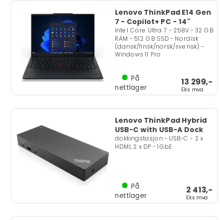
Lenovo ThinkPad E14 Gen
7 - Copilot+ PC - 14"
Intel Core Ultra 7 - 258V - 32 GB
RAM - 512 GB SSD - Nordisk
(dansk/finsk/norsk/svensk) -
Windows 11 Pro
På
13 299,-
nettlager
Eks mva
Lenovo ThinkPad Hybrid
USB-C with USB-A Dock
dokkingstasjon - USB-C - 2 x
HDMI, 2 x DP - 1GbE
På
2 413,-
nettlager
Eks mva