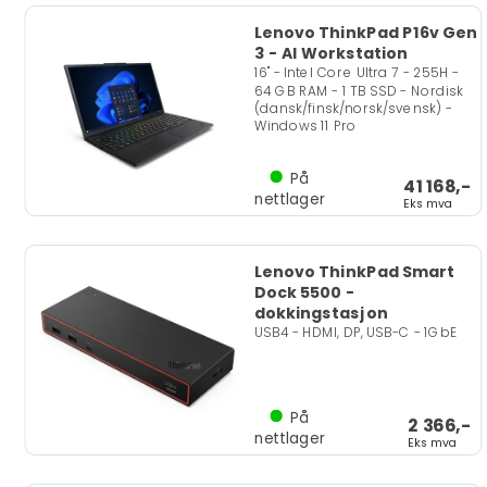
Lenovo ThinkPad P16v Gen
3 - AI Workstation
16" - Intel Core Ultra 7 - 255H -
64 GB RAM - 1 TB SSD - Nordisk
(dansk/finsk/norsk/svensk) -
Windows 11 Pro
På
41 168,-
nettlager
Eks mva
Lenovo ThinkPad Smart
Dock 5500 -
dokkingstasjon
USB4 - HDMI, DP, USB-C - 1GbE
På
2 366,-
nettlager
Eks mva