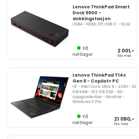
Lenovo ThinkPad Smart
Dock 5500 -
dokkingstasjon
USB4 - HDMI, DP, USB-C - 1GbE
På
2 001,-
nettlager
Eks mva
Lenovo ThinkPad T14s
Gen 6 - Copilot+ PC
14" - Intel Core Ultra 5 - 228V - 32
GB RAM - 512 GB SSD - 5G-
oppgraderbar - Nordisk -
Windows 11 Pro
På
21 090,-
nettlager
Eks mva