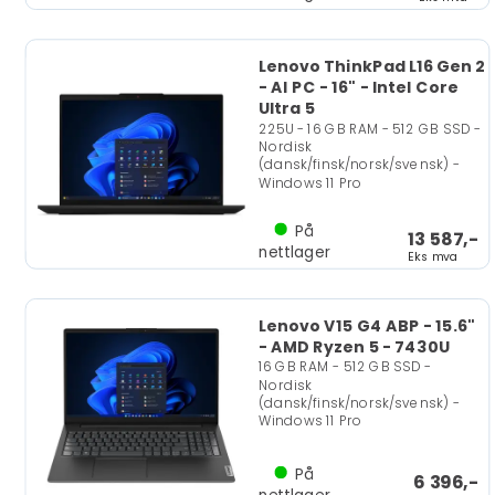
Lenovo ThinkPad L16 Gen 2
- AI PC - 16" - Intel Core
Ultra 5
225U - 16 GB RAM - 512 GB SSD -
Nordisk
(dansk/finsk/norsk/svensk) -
Windows 11 Pro
På
13 587,-
nettlager
Eks mva
Lenovo V15 G4 ABP - 15.6"
- AMD Ryzen 5 - 7430U
16 GB RAM - 512 GB SSD -
Nordisk
(dansk/finsk/norsk/svensk) -
Windows 11 Pro
På
6 396,-