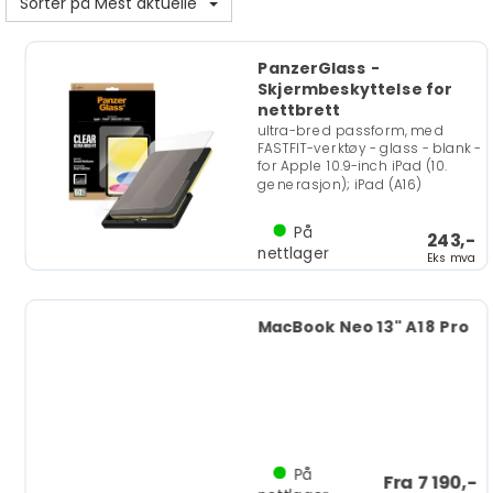
Sorter på Mest aktuelle
PanzerGlass -
Skjermbeskyttelse for
nettbrett
ultra-bred passform, med
FASTFIT-verktøy - glass - blank -
for Apple 10.9-inch iPad (10.
generasjon); iPad (A16)
På
243,-
nettlager
Eks mva
MacBook Neo 13" A18 Pro
På
Fra 7 190,-