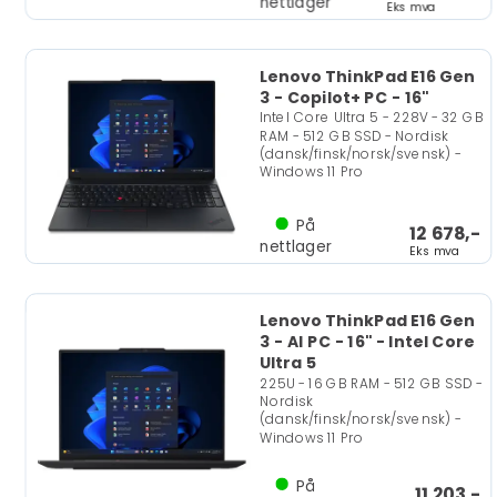
nettlager
Eks mva
Lenovo ThinkPad E16 Gen
3 - Copilot+ PC - 16"
Intel Core Ultra 5 - 228V - 32 GB
RAM - 512 GB SSD - Nordisk
(dansk/finsk/norsk/svensk) -
Windows 11 Pro
På
12 678,-
nettlager
Eks mva
Lenovo ThinkPad E16 Gen
3 - AI PC - 16" - Intel Core
Ultra 5
225U - 16 GB RAM - 512 GB SSD -
Nordisk
(dansk/finsk/norsk/svensk) -
Windows 11 Pro
På
11 203,-