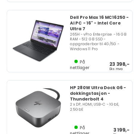
Dell Pro Max 16 MC16250 -
AI PC - 16" - Intel Core
Ultra 7
265H - vPro Enterprise - 16 GB
RAM - 512 GB SSD -
oppgraderbar til 4G/5G -
Windows 11 Pro
På
23 398,-
nettlager
Eks mva
HP 280W Ultra Dock G6 -
dokkingstasjon -
Thunderbolt 4
2 x DP, HDMI, USB-C - 1GbE,
2.5GbE
På
3 199,-
nettlager