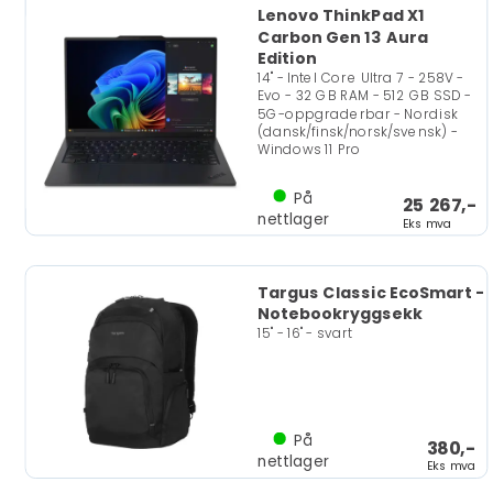
Lenovo ThinkPad X1
Carbon Gen 13 Aura
Edition
14" - Intel Core Ultra 7 - 258V -
Evo - 32 GB RAM - 512 GB SSD -
5G-oppgraderbar - Nordisk
(dansk/finsk/norsk/svensk) -
Windows 11 Pro
På
25 267,-
nettlager
Eks mva
Targus Classic EcoSmart -
Notebookryggsekk
15" - 16" - svart
På
380,-
nettlager
Eks mva