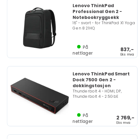
Lenovo ThinkPad
Professional Gen 2 -
Notebookryggsekk
16" - svart - for ThinkPad X1 Yoga
Gen 8 21HQ
På
837,-
nettlager
Eks mva
Lenovo ThinkPad Smart
Dock 7500 Gen 2 -
dokkingstasjon
Thunderbolt 4 - HDMI, DP,
Thunderbolt 4 - 2.5GbE
På
2 769,-
nettlager
Eks mva