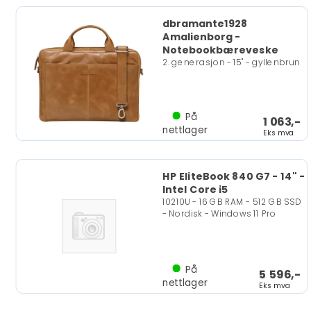
dbramante1928
Amalienborg -
Notebookbæreveske
2. generasjon - 15" - gyllenbrun
På
1 063,-
nettlager
Eks mva
HP EliteBook 840 G7 - 14" -
Intel Core i5
10210U - 16 GB RAM - 512 GB SSD
- Nordisk - Windows 11 Pro
På
5 596,-
nettlager
Eks mva