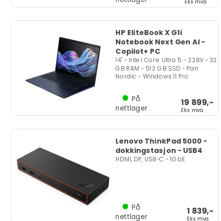
Eks mva
HP EliteBook X G1i
Notebook Next Gen AI -
Copilot+ PC
14" - Intel Core Ultra 5 - 228V - 32
GB RAM - 512 GB SSD - Pan
Nordic - Windows 11 Pro
På
19 899,-
nettlager
Eks mva
Lenovo ThinkPad 5000 -
dokkingstasjon - USB4
HDMI, DP, USB-C - 1GbE
På
1 839,-
nettlager
Eks mva