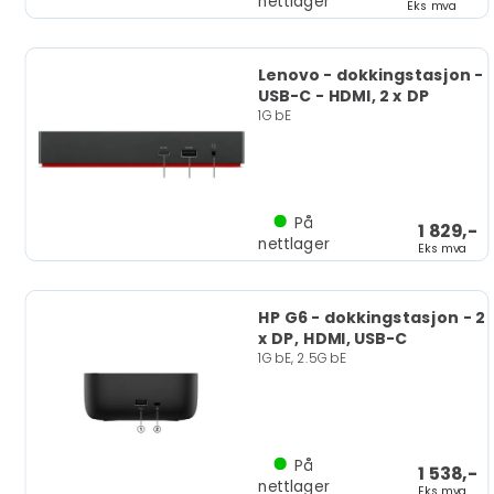
nettlager
Eks mva
Lenovo - dokkingstasjon -
USB-C - HDMI, 2 x DP
1GbE
På
1 829,-
nettlager
Eks mva
HP G6 - dokkingstasjon - 2
x DP, HDMI, USB-C
1GbE, 2.5GbE
På
1 538,-
nettlager
Eks mva