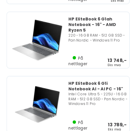
Eks mva
HP EliteBook 6 G1ah
Notebook - 16" - AMD
Ryzen 5
220 - 16 GB RAM - 512 GB SSD -
Pan Nordic - Windows 11 Pro
På
13 748,-
nettlager
Eks mva
HP EliteBook 6 G1i
Notebook AI - AI PC - 16"
Intel Core Ultra 5 - 225U - 16 GB
RAM - 512 GB SSD - Pan Nordic -
Windows 11 Pro
På
13 789,-
nettlager
Eks mva