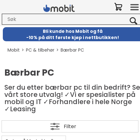
Bli kunde hos Mobit
og
få
-
10% på ditt første kjøp i nettbutikken!
Mobit
>
PC & tilbehør
>
Bærbar PC
Bærbar PC
Ser du etter bærbar pc til din bedrift? Se
vårt store utvalg! ✓Vi er spesialister på
mobil og IT ✓Forhandlere i hele Norge
✓Leasing
Filter