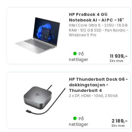
HP ProBook 4 G1i
Notebook AI - AI PC - 16"
Intel Core Ultra 5 - 225U - 16 GB
RAM - 512 GB SSD - Pan Nordic -
Windows 11 Pro
På
11 939,-
nettlager
Eks mva
HP Thunderbolt Dock G6 -
dokkingstasjon -
Thunderbolt 4
2 x DP, HDMI - 1GbE, 2.5GbE
På
2 189,-
nettlager
Eks mva