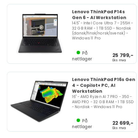
Lenovo ThinkPad P14s
Gen 6 - AI Workstation
14.5" - Intel Core Ultra 7 - 255H -
32 GB RAM - 1 TB SSD - Nordisk
(dansk/finsk/norsk/svensk) -
Windows 11 Pro
På
25 799,-
nettlager
Eks mva
Lenovo ThinkPad P16s Gen
4 - Copilot+ PC, AI
Workstation
16" - AMD Ryzen AI 7 PRO - 350 -
AMD PRO - 32 GB RAM - 1 TB SSD
- Nordisk - Windows 11 Pro
På
22 699,-
nettlager
Eks mva