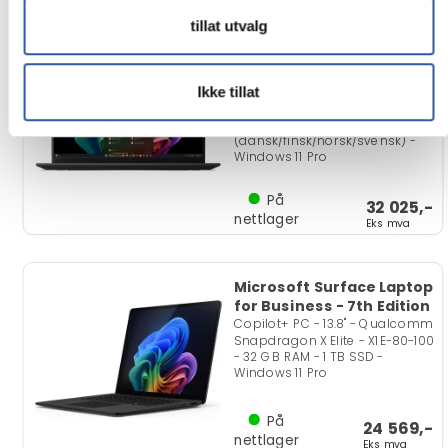
Lenovo ThinkPad X1
tillat utvalg
Carbon Gen 14 Aura
Edition
Copilot+ PC - 14" - Intel Core
Ikke tillat
Ultra 7 - 355 - Evo - 32 GB RAM -
512 GB SSD - oppgraderbar til
4G/5G - Nordisk
(dansk/finsk/norsk/svensk) -
Windows 11 Pro
På
32 025,-
nettlager
Eks mva
Microsoft Surface Laptop
for Business - 7th Edition
Copilot+ PC - 13.8" - Qualcomm
Snapdragon X Elite - X1E-80-100
- 32 GB RAM - 1 TB SSD -
Windows 11 Pro
På
24 569,-
nettlager
Eks mva