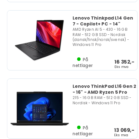
Lenovo Thinkpad L14 Gen
7 - Copilot+ PC - 14"
AMD Ryzen AI 5 - 430 - 16 GB
RAM - 512 GB SSD - Nordisk
(dansk/finsk/norsk/svensk) -
Windows 11 Pro
På
16 352,-
nettlager
Eks mva
Lenovo ThinkPad L16 Gen 2
- 16" - AMD Ryzen 5 Pro
215 - 16 GB RAM - 512 GB SSD -
Nordisk - Windows 11 Pro
På
13 069,-
nettlager
Eks mva