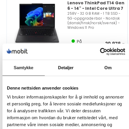
Lenovo ThinkPad T14 Gen
6 - 14" - Intel Core Ultra 7
258V - 32 GB RAM - 1 TB SSD -
5G-oppgraderbar - Nordisk
(dansk/finsk/norsk/svensk) -
Windows 11 Pro
På
20 976,-
nettlager
Eks mva
Lenovo ThinkPad T14 Gen
Samtykke
Detaljer
Om
6 - Copilot+ PC - 14"
AMD Ryzen AI 5 PRO - 340 - 32
GB RAM - 512 GB SSD - 5G-
oppgraderbar - Nordisk
Denne nettsiden anvender cookies
(dansk/finsk/norsk/svensk) -
Windows 11 Pro
Vi bruker informasjonskapsler for å gi innhold og annonser
et personlig preg, for å levere sosiale mediefunksjoner og
På
18 797,-
for å analysere trafikken vår. Vi deler dessuten
nettlager
Eks mva
informasjon om hvordan du bruker nettstedet vårt, med
partnerne våre innen sosiale medier, annonsering og