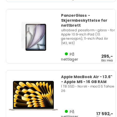
PanzerGlass -
Skjermbeskyttelse for
nettbrett
ultrabred passform - glass - for
Apple 10.9-inch iPad (10.
generasjon); 11-inch iPad Air
(M2, M3)
På
295,-
nettlager
Eks mva
Apple MacBook Air - 13.6"
- Apple M5 - 16 GB RAM
1 TB SSD - Norsk - macOS Tahoe
26
På
17 592,-
nettlager