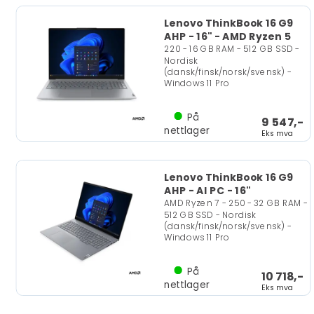
Lenovo ThinkBook 16 G9
AHP - 16" - AMD Ryzen 5
220 - 16 GB RAM - 512 GB SSD -
Nordisk
(dansk/finsk/norsk/svensk) -
Windows 11 Pro
På
9 547,-
nettlager
Eks mva
Lenovo ThinkBook 16 G9
AHP - AI PC - 16"
AMD Ryzen 7 - 250 - 32 GB RAM -
512 GB SSD - Nordisk
(dansk/finsk/norsk/svensk) -
Windows 11 Pro
På
10 718,-
nettlager
Eks mva