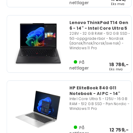
nettlager
Eks mva
Lenovo ThinkPad T14 Gen
6 - 14" - Intel Core Ultra 5
228V - 32 GB RAM - 512 GB SSD -
5G-oppgraderbar - Nordisk
(dansk/finsk/norsk/svensk) -
Windows 11 Pro
På
18 786,-
nettlager
Eks mva
HP EliteBook 840 G11
Notebook - AI PC - 14"
Intel Core Ultra 5 - 125U - 16 GB
RAM - 512 GB SSD - Pan Nordic -
Windows 11 Pro
På
12 759,-