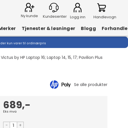
Ny kunde
Logg inn
Handlevogn
Merker
Tjenester & løsninger
Blogg
Forhandle
lder kun varer til ordinærpris
ictus by HP Laptop 16; Laptop 14, 15, 17; Pavilion Plus
689,-
Eks mva
-
+