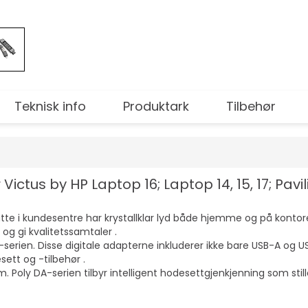
Teknisk info
Produktark
Tilbehør
ictus by HP Laptop 16; Laptop 14, 15, 17; Pavil
atte i kundesentre har krystallklar lyd både hjemme og på kontor
og gi kvalitetssamtaler .
serien. Disse digitale adapterne inkluderer ikke bare USB-A og U
tt og -tilbehør .
m. Poly DA-serien tilbyr intelligent hodesettgjenkjenning som st