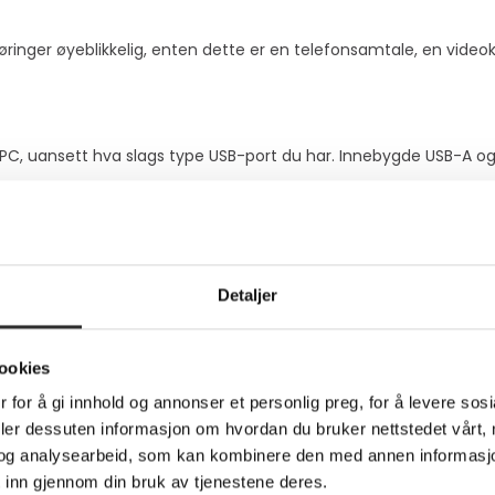
øringer øyeblikkelig, enten dette er en telefonsamtale, en videok
 PC, uansett hva slags type USB-port du har. Innebygde USB-A 
via intelligent hodesettgjenkjenning som justerer lydytelsen til
Detaljer
 Quick Disconnect-teknologi fungerer med et hvilket som helst Po
ookies
 for å gi innhold og annonser et personlig preg, for å levere sos
ng, inkludert daglig støyeksponering, G616 og antistøkkfunksjon
deler dessuten informasjon om hvordan du bruker nettstedet vårt,
s
og analysearbeid, som kan kombinere den med annen informasjon d
 inn gjennom din bruk av tjenestene deres.
crosoft Teams-opplevelsen til neste nivå med en knapp for øyebli