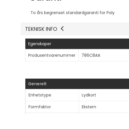
To års begrenset standardgaranti for Poly
TEKNISK INFO
Egenskaper
Produsentvarenummer
786C8AA
Generelt
Enhetstype
Lydkort
Formfaktor
Ekstern
Grensesnittype
USB