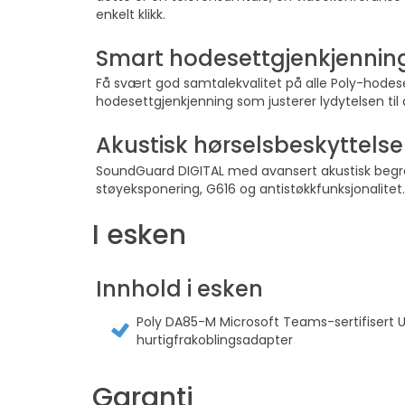
enkelt klikk.
Smart hodesettgjenkjennin
Få svært god samtalekvalitet på alle Poly-hodeset
hodesettgjenkjenning som justerer lydytelsen ti
Akustisk hørselsbeskyttelse
SoundGuard DIGITAL med avansert akustisk begren
støyeksponering, G616 og antistøkkfunksjonalitet
I esken
Innhold i esken
Poly DA85-M Microsoft Teams-sertifisert
hurtigfrakoblingsadapter
Garanti