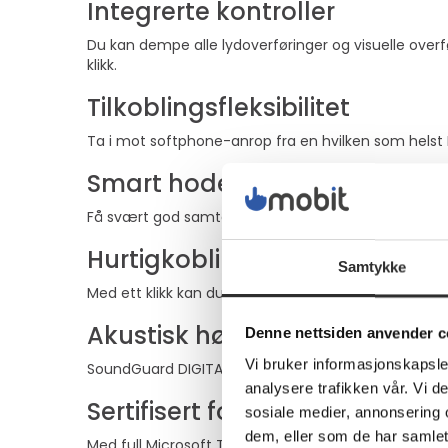
Integrerte kontroller
Du kan dempe alle lydoverføringer og visuelle overf
klikk.
Tilkoblingsfleksibilitet
Ta i mot softphone-anrop fra en hvilken som helst
Smart hodesettgjenkjenning
Få svært god samtalekvalitet på alle Poly-hodesett 
Hurtigkobling
Samtykke
Med ett klikk kan du gå bort fra skrivebordet: Poly
Akustisk hørselsbeskyttelse
Denne nettsiden anvender c
Vi bruker informasjonskapsler
SoundGuard DIGITAL med avansert akustisk begrensni
analysere trafikken vår. Vi 
Sertifisert for Microsoft Team
sosiale medier, annonsering 
dem, eller som de har samlet
Med full Microsoft Teams-sertifisering kan du ta Mi