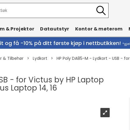
rm & Projektor
Datautstyr
Kontor & møterom
t og få -10% på ditt første kjøp i nettbutikken!
*gje
 & Tilbehør
>
Lydkort
>
HP Poly DA85-M - Lydkort - USB - for V
SB - for Victus by HP Laptop
Plus Laptop 14, 16