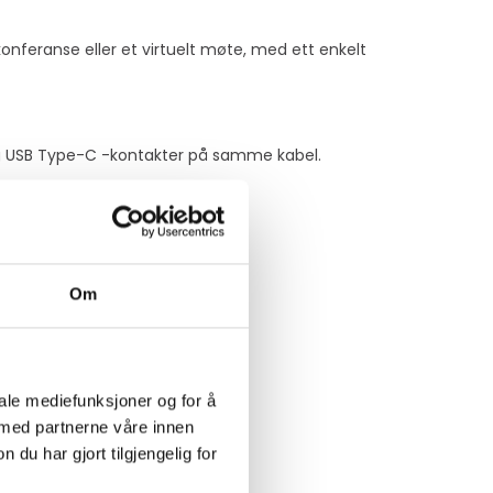
onferanse eller et virtuelt møte, med ett enkelt
og USB Type-C -kontakter på samme kabel.
 det bestemte hodesettet.
Om
ly QD-utstyrt hodesett.
iale mediefunksjoner og for å
alitet.
 med partnerne våre innen
u har gjort tilgjengelig for
kkelig tilgang til appen og mer.