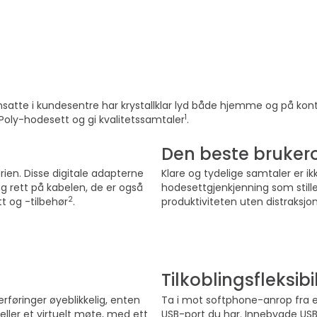
 ansatte i kundesentre har krystallklar lyd både hjemme og på ko
1
e Poly-hodesett og gi kvalitetssamtaler
.
Den beste bruker
ien. Disse digitale adapterne
Klare og tydelige samtaler er ik
ng rett på kabelen, de er også
hodesettgjenkjenning som still
2
 og -tilbehør
.
produktiviteten uten distraksjon
Vis mer
Tilkoblingsfleksibil
rføringer øyeblikkelig, enten
Ta i mot softphone-anrop fra e
ller et virtuelt møte, med ett
USB-port du har. Innebygde US