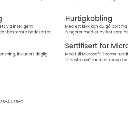
g
Hurtigkobling
t via intelligent
Med ett klikk kan du gå bort fr
l det bestemte hodesettet.
fungerer med et hvilket som he
Sertifisert for Mi
sning, inkludert daglig
Med full Microsoft Teams-serti
.
til neste nivå med en knapp for 
 USB-A USB-C