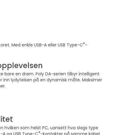
®
ntoret. Med enkle USB-A eller USB Type-C
-
opplevelsen
ke bare en drøm. Poly DA-serien tilbyr intelligent
er inn lydytelsen på en dynamisk måte. Maksimer
er.
itet
n hvilken som helst PC, uansett hva slags type
®
B-A og USB Type-C
-kontakter på samme kabel.