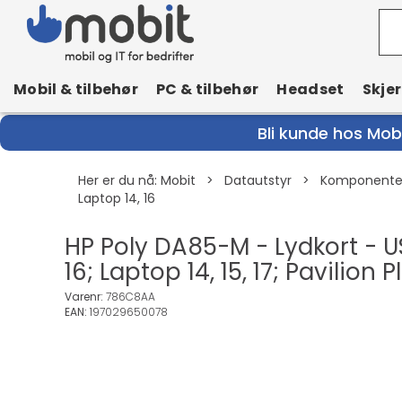
Mobil & tilbehør
PC & tilbehør
Headset
Skje
Bli kunde hos Mobi
Her er du nå:
Mobit
>
Datautstyr
>
Komponenter
Laptop 14, 16
HP Poly DA85-M - Lydkort - U
16; Laptop 14, 15, 17; Pavilion 
Varenr:
786C8AA
EAN:
197029650078