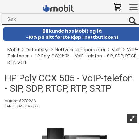
Bli kunde hos Mobit
og
få
-
10% på ditt første kjøp i nettbutikken!
Mobit
>
Datautstyr
>
Nettverkskomponenter
>
VoIP
>
VoIP-
Telefoner
>
HP Poly CCX 505 - VoIP-telefon - SIP, SDP, RTCP,
RTP, SRTP
HP Poly CCX 505 - VoIP-telefon
- SIP, SDP, RTCP, RTP, SRTP
Varenr:
82Z82AA
EAN:
197497342772