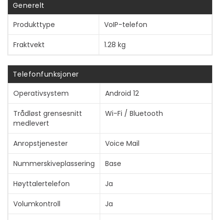
Generelt
Produkttype
VoIP-telefon
Vis mer
Fraktvekt
1.28 kg
Telefonfunksjoner
Operativsystem
Android 12
Trådløst grensesnitt
Wi-Fi / Bluetooth
medlevert
Anropstjenester
Voice Mail
Nummerskiveplassering
Base
Høyttalertelefon
Ja
Volumkontroll
Ja