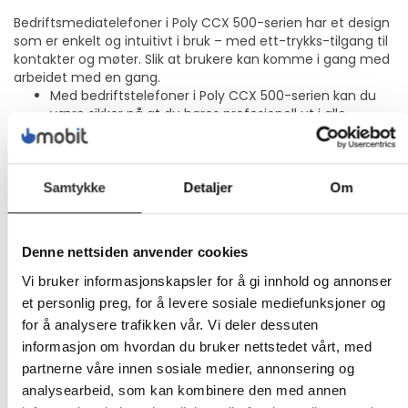
Bedriftsmediatelefoner i Poly CCX 500-serien har et design
som er enkelt og intuitivt i bruk – med ett-trykks-tilgang til
kontakter og møter. Slik at brukere kan komme i gang med
arbeidet med en gang.
Med bedriftstelefoner i Poly CCX 500-serien kan du
være sikker på at du høres profesjonell ut i alle
samtaler. Og med Polys velkjente lyd, samt Poly HD
Voice- og Acoustic Clarity-teknologiene, vet du at
stemmen din blir hørt og at du hører alt under
samtalene dine.
Samtykke
Detaljer
Om
CCX 500-serien bedrer samarbeidet med et
brukervennlig grensesnitt med touch-skjerm og et
ergonomisk design. Den enkle touch-tilgangen til
Denne nettsiden anvender cookies
kontakter, møter og talemeldinger holder drivet oppe
og øker produktiviteten.
Vi bruker informasjonskapsler for å gi innhold og annonser
et personlig preg, for å levere sosiale mediefunksjoner og
Lydklarhet
for å analysere trafikken vår. Vi deler dessuten
Klare og tydelige samtaler med Poly HD Voice- og Poly
informasjon om hvordan du bruker nettstedet vårt, med
Acoustic Clarity-teknologiene.
partnerne våre innen sosiale medier, annonsering og
analysearbeid, som kan kombinere den med annen
Anrop uten distraksjoner