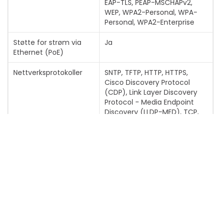
EAP-TLS, PEAP-MSCHAPv2,
WEP, WPA2-Personal, WPA-
Personal, WPA2-Enterprise
Støtte for strøm via
Ja
Ethernet (PoE)
Nettverksprotokoller
SNTP, TFTP, HTTP, HTTPS,
Cisco Discovery Protocol
(CDP), Link Layer Discovery
Protocol - Media Endpoint
Discovery (LLDP-MED), TCP,
Vis mer
UDP, FTP, DNS SRV, RTCP, RTP
Antall nettverksporter
2 x Ethernet 10Base-
T/100Base-TX/1000Base-T
Kompatibel
OpenSIP, Zoom
programvare
Talefunksjoner
Poly HD Voice-teknologi, Poly
Vis mer
Acoustic Clarity-teknologi,