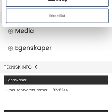
laget for kommunikasjon og er optimalisert og sertifisert til
å fungere med de beste leverandørene av virtuelle møter.
Ikke tillat
UTVIDET INFORMASJON
Media
Egenskaper
TEKNISK INFO
Egenskaper
Produsentvarenummer
82Z82AA