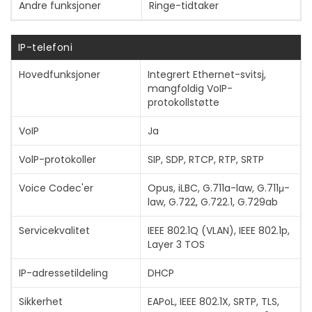
Andre funksjoner
Ringe-tidtaker
IP-telefoni
Hovedfunksjoner
Integrert Ethernet-svitsj,
mangfoldig VoIP-
protokollstøtte
VoIP
Ja
VolP-protokoller
SIP, SDP, RTCP, RTP, SRTP
Voice Codec'er
Opus, iLBC, G.711a-law, G.711μ-
law, G.722, G.722.1, G.729ab
Servicekvalitet
IEEE 802.1Q (VLAN), IEEE 802.1p,
Layer 3 TOS
IP-adressetildeling
DHCP
Sikkerhet
EAPoL, IEEE 802.1X, SRTP, TLS,