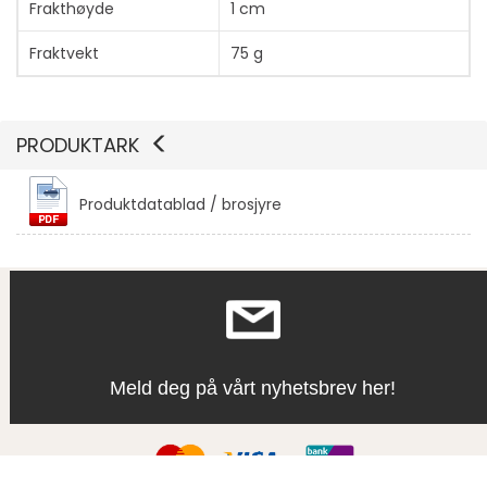
Frakthøyde
1 cm
Fraktvekt
75 g
PRODUKTARK
Produktdatablad / brosjyre
Vis mer
Meld deg på vårt nyhetsbrev her!
Vis mer