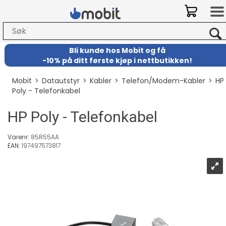
Bli kunde hos Mobit
og
få
-
10% på ditt første kjøp i nettbutikken!
Mobit
>
Datautstyr
>
Kabler
>
Telefon/Modem-Kabler
>
HP
Poly - Telefonkabel
HP Poly - Telefonkabel
Varenr:
85R55AA
EAN:
197497573817