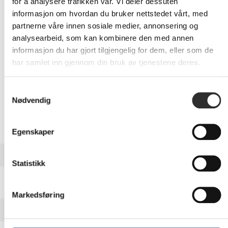
for å analysere trafikken vår. Vi deler dessuten
-
+
informasjon om hvordan du bruker nettstedet vårt, med
partnerne våre innen sosiale medier, annonsering og
LEGG I HANDLEVOGN
analysearbeid, som kan kombinere den med annen
informasjon du har gjort tilgjengelig for dem, eller som de
har samlet inn gjennom din bruk av tjenestene deres.
Nettlager: Ikke på lager (estimert
17
dager)
Samtykkevalg
Nødvendig
Egenskaper
BESKRIVELSE
Statistikk
HP Poly - Telefonkabel
Markedsføring
UTVIDET INFORMASJON