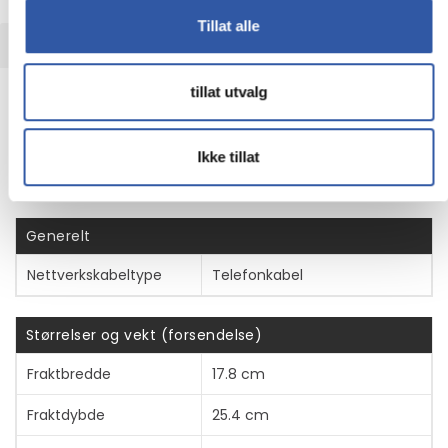
Tillat alle
TEKNISK INFO
tillat utvalg
Egenskaper
Produsentvarenummer
85R55AA
Ikke tillat
Generelt
Nettverkskabeltype
Telefonkabel
Størrelser og vekt (forsendelse)
Fraktbredde
17.8 cm
Fraktdybde
25.4 cm