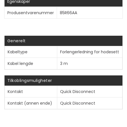
Egenskaper
Produsentvarenummer
85R66AA
Vis mer
Generelt
Kabeltype
Forlengerledning for hodesett
Kabel lengde
3 m
Tilkoblingsmuligheter
Kontakt
Quick Disconnect
Kontakt (annen ende)
Quick Disconnect
Størrelser og vekt (forsendelse)