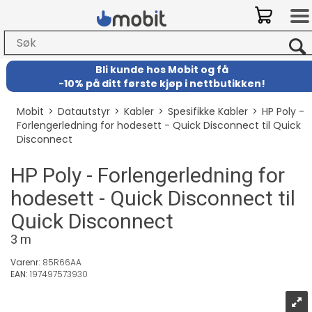
Bli kunde hos Mobit
og
få
-
10% på ditt første kjøp i nettbutikken!
Mobit
>
Datautstyr
>
Kabler
>
Spesifikke Kabler
>
HP Poly -
Forlengerledning for hodesett - Quick Disconnect til Quick
Disconnect
HP Poly - Forlengerledning for
hodesett - Quick Disconnect til
Quick Disconnect
3 m
Varenr:
85R66AA
EAN:
197497573930