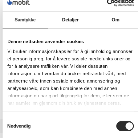
137,-
Samtykke
Detaljer
Om
Eks mva
-
+
Denne nettsiden anvender cookies
Vi bruker informasjonskapsler for å gi innhold og annonser
LEGG I HANDLEVOGN
et personlig preg, for å levere sosiale mediefunksjoner og
for å analysere trafikken vår. Vi deler dessuten
informasjon om hvordan du bruker nettstedet vårt, med
partnerne våre innen sosiale medier, annonsering og
Nettlager: Ikke på lager (estimert
30
dager)
analysearbeid, som kan kombinere den med annen
informasjon du har gjort tilgjengelig for dem, eller som de
har samlet inn gjennom din bruk av tjenestene deres.
Samtykkevalg
BESKRIVELSE
Nødvendig