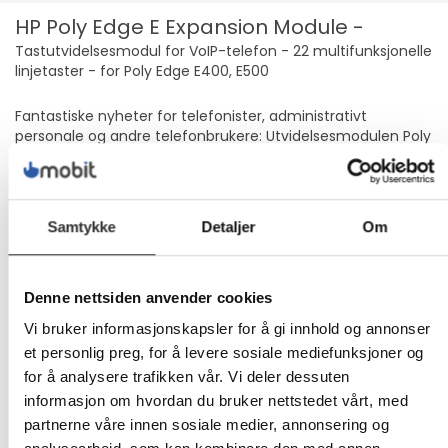
HP Poly Edge E Expansion Module -
Tastutvidelsesmodul for VoIP-telefon - 22 multifunksjonelle
linjetaster - for Poly Edge E400, E500
Fantastiske nyheter for telefonister, administrativt
personale og andre telefonbrukere: Utvidelsesmodulen Poly
Edge E kan hjelpe deg med å redusere antall tapte
kundesamtaler, forkorte transaksjonstiden og gi mer
nøyaktig anropsruting. Utvid telefonene i Poly Edge
E400/E500-serien med 22 multifunksjonelle linjetaster som
Samtykke
Detaljer
Om
enkelt kan konfigureres som linjeregistreringer,
anropsopptredener, kortnumre, direktestasjoner eller
felttaster for opptattlampe. Oppsettet er Plug-and-Play i
en håndvending, og strøm og signalering leveres av
Denne nettsiden anvender cookies
vertstelefonen. Det har aldri vært enklere å screene,
Vi bruker informasjonskapsler for å gi innhold og annonser
fordele og overvåke anrop.
et personlig preg, for å levere sosiale mediefunksjoner og
Enkel å spore anropsaktivitet på den 5" store LCD-
fargeskjermen
for å analysere trafikken vår. Vi deler dessuten
Flere kontakter innen fingertuppene med 22
informasjon om hvordan du bruker nettstedet vårt, med
linjetaster og 3 sider
partnerne våre innen sosiale medier, annonsering og
Gjør telefonene i Poly Edge-serien til en