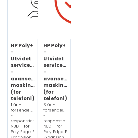
HP Poly+
HP Poly+
-
-
Utvidet
Utvidet
serviceavtale
serviceavtale
-
-
avansert
avansert
maskinvarebytting
maskinvarebytting
(for
(for
telefoni)
telefoni)
1 år -
3 år -
forsendelse
forsendelse
-
-
responstid:
responstid:
NBD - for
NBD - for
Poly Edge E
Poly Edge E
Expansion
Expansion