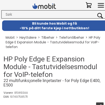
Bli kunde hos Mobit
og
få
-
10% på ditt første kjøp i nettbutikken!
Mobit
>
Høyttalere
>
Tilbehør
>
Telefontilbehør
>
HP Poly
Edge E Expansion Module - Tastutvidelsesmodul for VoIP-
telefon
HP Poly Edge E Expansion
Module - Tastutvidelsesmodul
for VoIP-telefon
22 multifunksjonelle linjetaster - for Poly Edge E400,
E500
Varenr:
85W93AA
EAN:
197497585711