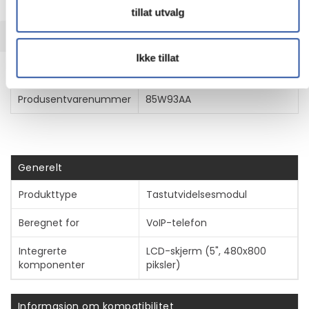
tillat utvalg
TEKNISK INFO
Ikke tillat
Egenskaper
Produsentvarenummer
85W93AA
Generelt
Produkttype
Tastutvidelsesmodul
Beregnet for
VoIP-telefon
Integrerte
LCD-skjerm (5", 480x800
komponenter
piksler)
Informasjon om kompatibilitet