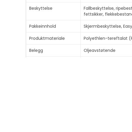
Beskyttelse
Fallbeskyttelse, ripeb
fettsikker, flekkebesta
Pakkeinnhold
Skjermbeskyttelse, Easy
Produktmateriale
Polyethlen-tereftalat (
Belegg
Oljeavstøtende
Bredde
6.74 cm
Høyde
14.273 cm
Tykkhet
0.51 mm
Diverse
Egenskaper
Bruk med boks
Tilpassede standarder
FSC