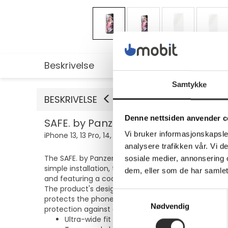
Beskrivelse
Utvidet informasjon
Samtykke
BESKRIVELSE
Denne nettsiden anvender c
SAFE. by PanzerGlass - Skjermbeskyt
Vi bruker informasjonskapsler
iPhone 13, 13 Pro, 14, 16e, 17e
analysere trafikken vår. Vi 
The SAFE. by PanzerGlass screen protector is crafte
sosiale medier, annonsering 
simple installation, this protector guards against 
dem, eller som de har samlet
and featuring a coating that repels oil and fingerpri
The product's design includes shock resistance and
Samtykkevalg
protects the phone and contributes to sustainability
Nødvendig
protection against daily wear and tear.
Ultra-wide fit with EasyAligner for simple instal