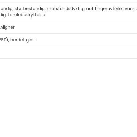
estandig, støtbestandig, motstandsdyktig mot fingeravtrykk, van
ndig, fomlebeskyttelse
Aligner
PET), herdet glass