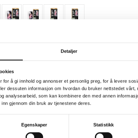
Teknisk info
Detaljer
ookies
telse for mobiltelefon - ultra-bred passform
 for å gi innhold og annonser et personlig preg, for å levere sos
deler dessuten informasjon om hvordan du bruker nettstedet vårt,
d to offer comprehensive protection for cellular phones. Featurin
og analysearbeid, som kan kombinere den med annen informasjon d
scratches, smudges, and grease while ensuring a crystal-clear v
 inn gjennom din bruk av tjenestene deres.
nts, this screen protector maintains a pristine look over time.
 drop protection, offering peace of mind for everyday users. Wi
. The SAFE. by PanzerGlass screen protector is engineered for us
Egenskaper
Statistikk
lation