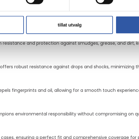
ility
ellent
sustainability
protection
tillat utvalg
h resistance and protection against smudges, grease, and dirt, k
ffers robust resistance against drops and shocks, minimizing th
pels fingerprints and oil, allowing for a smooth touch experienc
pions environmental responsibility without compromising on qua
 cases, ensuring a perfect fit and comprehensive coverage for 