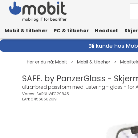
Mobil & tilbehør
PC & tilbehør
Headset
Skje
Bli kunde hos Mobi
Her er du nå:
Mobit
>
Mobil & tilbehør
>
Mobiltel
SAFE. by PanzerGlass - Skjer
ultra-bred passform med justering - glass - for App
Varenr:
SARNUWFG29845
EAN:
5715685021091