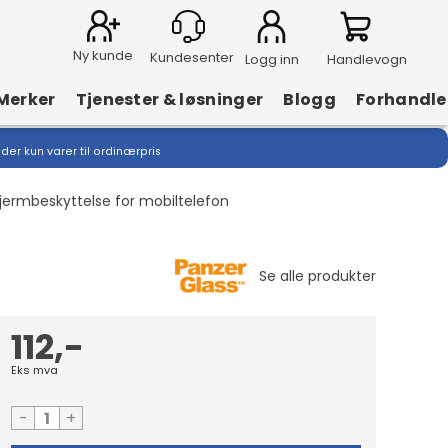
Ny kunde
Logg inn
Handlevogn
Merker
Tjenester & løsninger
Blogg
Forhandle
lder kun varer til ordinærpris
kjermbeskyttelse for mobiltelefon
112,-
Eks mva
-
+