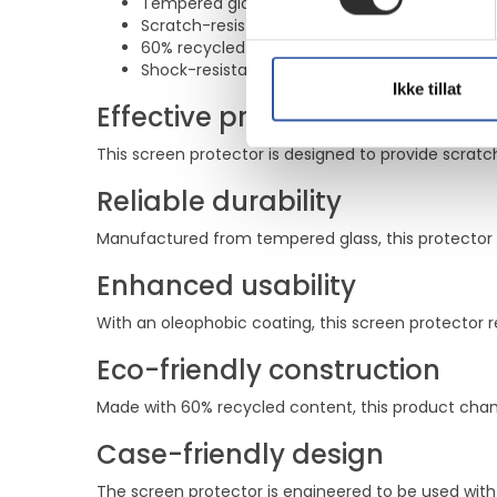
Tempered glass material provides strong durab
Scratch-resistant, smudge-proof, and dirt rep
60% recycled content supports environmental 
Shock-resistant design ensures reliable drop 
Ikke tillat
Effective protection
This screen protector is designed to provide scratc
Reliable durability
Manufactured from tempered glass, this protector o
Enhanced usability
With an oleophobic coating, this screen protector re
Eco-friendly construction
Made with 60% recycled content, this product cham
Case-friendly design
The screen protector is engineered to be used with