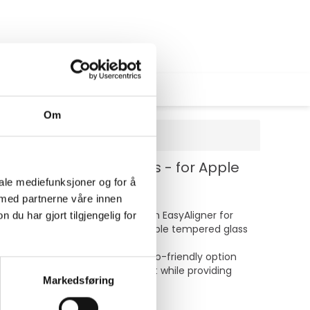
Om
 med justering - glass - for Apple
iale mediefunksjoner og for å
 med partnerne våre innen
g an ultra-wide fit along with an EasyAligner for
u har gjort tilgjengelig for
iewing experience. Made with durable tempered glass
th 60% recycled content, this eco-friendly option
e with cases, ensuring a snug fit while providing
Markedsføring