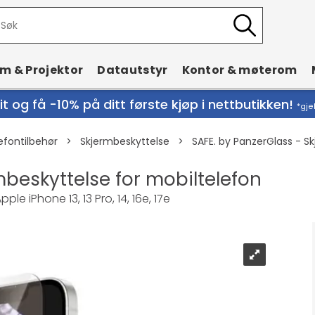
rm & Projektor
Datautstyr
Kontor & møterom
t og få -10% på ditt første kjøp i nettbutikken!
*gje
efontilbehør
>
Skjermbeskyttelse
>
SAFE. by PanzerGlass - S
mbeskyttelse for mobiltelefon
le iPhone 13, 13 Pro, 14, 16e, 17e