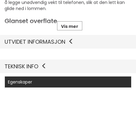
å legge unødvendig vekt til telefonen, slik at den lett kan
glide ned i lommen.
Glanset overflate
Vis mer
Den glansede overflaten forbedrer det estetiske uttrykket
og gjør det samtidig enkelt å rengjøre og vedlikeholde.
UTVIDET INFORMASJON
TEKNISK INFO
Egenskaper
Produsentvarenummer
EF-QA176CTEGWW
Generelt
Bredde
8.07 cm