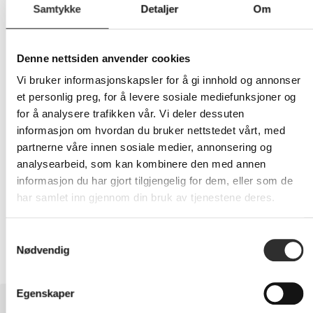
Samtykke
Detaljer
Om
149,-
Denne nettsiden anvender cookies
Eks mva
Vi bruker informasjonskapsler for å gi innhold og annonser
-
+
et personlig preg, for å levere sosiale mediefunksjoner og
for å analysere trafikken vår. Vi deler dessuten
informasjon om hvordan du bruker nettstedet vårt, med
LEGG I HANDLEVOGN
partnerne våre innen sosiale medier, annonsering og
analysearbeid, som kan kombinere den med annen
informasjon du har gjort tilgjengelig for dem, eller som de
har samlet inn gjennom din bruk av tjenestene deres.
Nettlager:
12
Samtykkevalg
Nødvendig
Egenskaper
BESKRIVELSE