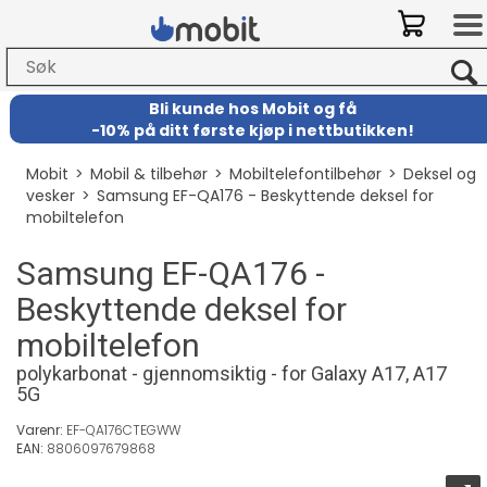
Bli kunde hos Mobit
og
få
-
10% på ditt første kjøp i nettbutikken!
Mobit
>
Mobil & tilbehør
>
Mobiltelefontilbehør
>
Deksel og
vesker
>
Samsung EF-QA176 - Beskyttende deksel for
mobiltelefon
Samsung EF-QA176 -
Beskyttende deksel for
mobiltelefon
polykarbonat - gjennomsiktig - for Galaxy A17, A17
5G
Varenr:
EF-QA176CTEGWW
EAN:
8806097679868