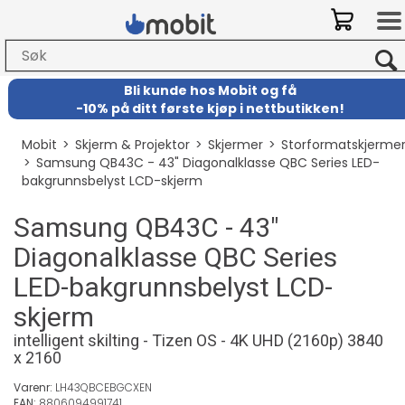
Bli kunde hos Mobit
og
få
-
10% på ditt første kjøp i nettbutikken!
Mobit
>
Skjerm & Projektor
>
Skjermer
>
Storformatskjerme
>
Samsung QB43C - 43" Diagonalklasse QBC Series LED-
bakgrunnsbelyst LCD-skjerm
Samsung QB43C - 43"
Diagonalklasse QBC Series
LED-bakgrunnsbelyst LCD-
skjerm
intelligent skilting - Tizen OS - 4K UHD (2160p) 3840
x 2160
Varenr:
LH43QBCEBGCXEN
EAN:
8806094991741