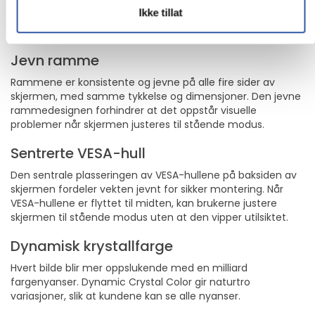
QBCs enestående, ultratynne dybde gjør den til et
Ikke tillat
utmerket alternativ. QBC optimaliserer plassen med sin
elegante design som smelter sømløst inn i bedriftsmiljøet.
Jevn ramme
Rammene er konsistente og jevne på alle fire sider av
skjermen, med samme tykkelse og dimensjoner. Den jevne
rammedesignen forhindrer at det oppstår visuelle
problemer når skjermen justeres til stående modus.
Sentrerte VESA-hull
Den sentrale plasseringen av VESA-hullene på baksiden av
skjermen fordeler vekten jevnt for sikker montering. Når
VESA-hullene er flyttet til midten, kan brukerne justere
skjermen til stående modus uten at den vipper utilsiktet.
Dynamisk krystallfarge
Hvert bilde blir mer oppslukende med en milliard
fargenyanser. Dynamic Crystal Color gir naturtro
variasjoner, slik at kundene kan se alle nyanser.