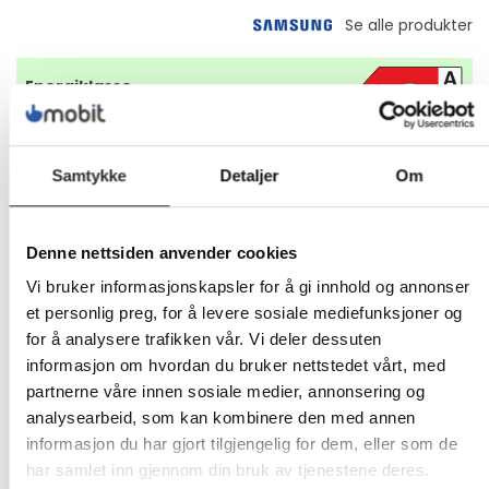
Energiklasse
Produktdatablad
Samtykke
Detaljer
Om
5 847,-
Eks mva
Denne nettsiden anvender cookies
-
+
Vi bruker informasjonskapsler for å gi innhold og annonser
et personlig preg, for å levere sosiale mediefunksjoner og
LEGG I HANDLEVOGN
for å analysere trafikken vår. Vi deler dessuten
informasjon om hvordan du bruker nettstedet vårt, med
partnerne våre innen sosiale medier, annonsering og
analysearbeid, som kan kombinere den med annen
Nettlager:
10
informasjon du har gjort tilgjengelig for dem, eller som de
har samlet inn gjennom din bruk av tjenestene deres.