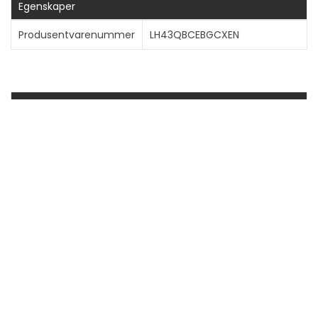
Egenskaper
Produsentvarenummer
LH43QBCEBGCXEN
Generelt
Produkttype
LED-bakgrunnsbelyst LCD-
flatpanelskjerm
Energietikett QR-
Https://eprel.ec.europa.eu/qr/164
kode URL
Energiklasse
Klasse G
Strømforbruk ved
121 watt
drift
Strømforbruk SDR
74 kWh/1000t
(på-modus)