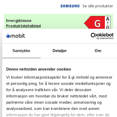
Energiklasse
Produktdatablad
6 999,-
Samtykke
Detaljer
Om
Eks mva
-
+
Denne nettsiden anvender cookies
LEGG I HANDLEVOGN
Vi bruker informasjonskapsler for å gi innhold og annonser
et personlig preg, for å levere sosiale mediefunksjoner og
for å analysere trafikken vår. Vi deler dessuten
informasjon om hvordan du bruker nettstedet vårt, med
Nettlager:
20+
partnerne våre innen sosiale medier, annonsering og
analysearbeid, som kan kombinere den med annen
informasjon du har gjort tilgjengelig for dem, eller som de