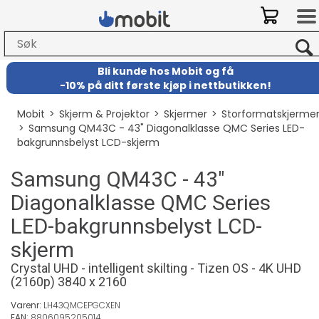
Bli kunde hos Mobit
og
få
-
10% på ditt første kjøp i nettbutikken!
Mobit
>
Skjerm & Projektor
>
Skjermer
>
Storformatskjerme
>
Samsung QM43C - 43" Diagonalklasse QMC Series LED-
bakgrunnsbelyst LCD-skjerm
Samsung QM43C - 43"
Diagonalklasse QMC Series
LED-bakgrunnsbelyst LCD-
skjerm
Crystal UHD - intelligent skilting - Tizen OS - 4K UHD
(2160p) 3840 x 2160
Varenr:
LH43QMCEPGCXEN
EAN:
8806095205014