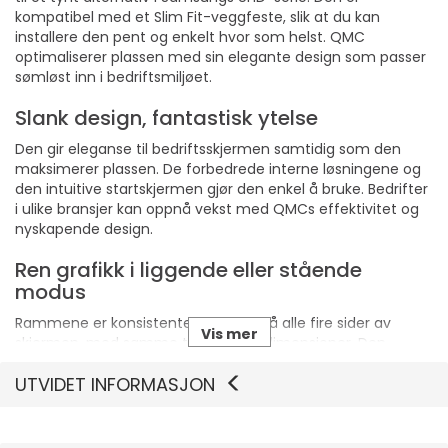
kompatibel med et Slim Fit-veggfeste, slik at du kan
installere den pent og enkelt hvor som helst. QMC
optimaliserer plassen med sin elegante design som passer
sømløst inn i bedriftsmiljøet.
Slank design, fantastisk ytelse
Den gir eleganse til bedriftsskjermen samtidig som den
maksimerer plassen. De forbedrede interne løsningene og
den intuitive startskjermen gjør den enkel å bruke. Bedrifter
i ulike bransjer kan oppnå vekst med QMCs effektivitet og
nyskapende design.
Ren grafikk i liggende eller stående
modus
Rammene er konsistente og jevne på alle fire sider av
Vis mer
skjermen, med samme tykkelse og dimensjoner. Den
enhetlige designen gir visuell konsistens når skjermen
UTVIDET INFORMASJON
justeres til stående modus.
Sikker og jevn montering