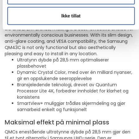
on display. Its robust connectivity options, including HDMI,
DisplayPort, Bluetooth, and Wi-Fi, provide the flexibility
Ikke tillat
needed to integrate into any setup seamlessly. Additionally,
the display's energy efficiency is certified by ENERGY STAR
8.0 and EPEAT Bronze, making it a cost-effective choice for
environmentally conscious businesses. With its slim design,
anti-glare coating, and VESA compatibility, the Samsung
QM43C is not only functional but also aesthetically
pleasing and easy to install in any location.
Ultratynn dybde på 28,5 mm optimaliserer
plassbehovet
Dynamic Crystal Color, med over én milliard nyanser,
gir en oppslukende seeropplevelse
Bransjeledende teknologi, drevet av Quantum
Processor Lite 4K, forbedrer innholdet for klarhet og
konsistens
SmartView+ muliggjør trådløs skjermdeling og gjør
samarbeid enkelt og funksjonelt
Maksimal effekt på minimal plass
QMCs enestående ultratynne dybde på 28,5 mm gjør den
til et tynt alternativ i Samsungs UHD-serie. Den er