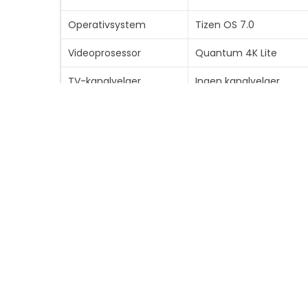
Operativsystem
Tizen OS 7.0
Videoprosessor
Quantum 4K Lite
TV-kanalvelger
Ingen kanalvelger
TV-
Nei
kanalvelgerforekomst
Sensorer
Rombelysningssensor (
Videogrensesnitt
HDMI
HDMI-portantall
3 porter
PC-grensesnitt
DisplayPort
Moduser
Pivot Mode, Director 
Bildeforbedringer
Mega Dynamic Contrast 