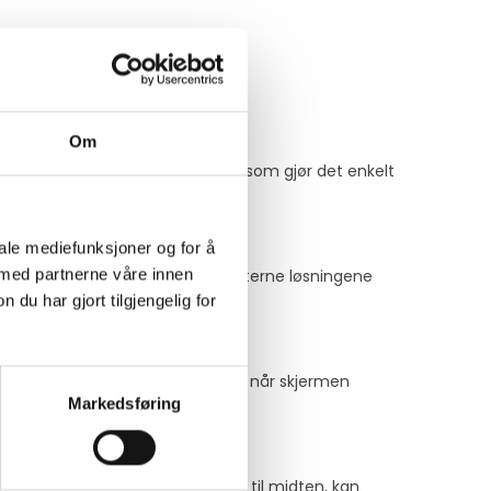
Om
bel med et Slim Fit-veggfeste, som gjør det enkelt
inn i bedriftsmiljøet.
iale mediefunksjoner og for å
 med partnerne våre innen
merer plassen. De forbedrede interne løsningene
itet og nyskapende design.
u har gjort tilgjengelig for
 designen gir visuell konsistens når skjermen
Markedsføring
. Når VESA-hullene nå er flyttet til midten, kan