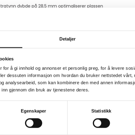
ltratynn dybde på 28,5 mm optimaliserer plassen
er, gir en oppslukende visningsopplevelse
 for klarhet og konsistens
 gjør samarbeid enkelt og funksjonelt
plass
Detaljer
en til et tynt alternativ i Samsungs UHD-serie. Den er kompati
timaliserer plassen med sin elegante design som passer sømløst 
ookies
e
 for å gi innhold og annonser et personlig preg, for å levere sos
deler dessuten informasjon om hvordan du bruker nettstedet vårt,
. Den gir eleganse til bedriftsskjermen samtidig som den maksi
ke. Bedrifter i ulike bransjer kan oppnå vekst med QMCs effektiv
og analysearbeid, som kan kombinere den med annen informasjon d
 inn gjennom din bruk av tjenestene deres.
 stående modus
 av skjermen, med samme tykkelse og dimensjoner. Den enhetlige
Egenskaper
Statistikk
n av skjermen gjør at vekten fordeles jevnt for sikker montering