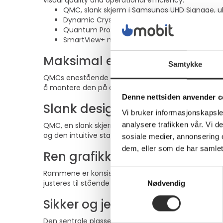
visual quality and operational efficiency.
QMC, slank skjerm i Samsungs UHD Signage, u
Dynamic Crystal Color, over én milliard nyans
Quantum Processor Lite 4K forbedrer innholdet
SmartView+ muliggjør trådløs skjermdeling og
Maksimal effekt på minimal 
Samtykke
QMCs enestående ultratynne dybde på 28,5 mm gjør d
å montere den på et hvilket som helst sted. QMC op
Denne nettsiden anvender c
Slank design, fantastisk ytels
Vi bruker informasjonskapsler
analysere trafikken vår. Vi 
QMC, en slank skjerm i Samsung UHD Signage-serien
og den intuitive startskjermen gjør den enkel å bru
sosiale medier, annonsering 
dem, eller som de har samlet
Ren grafikk i liggende eller
Samtykkevalg
Rammene er konsistente og jevne på alle fire sider
justeres til stående modus.
Nødvendig
Sikker og jevn montering
Den sentrale plasseringen av VESA-hullene på bakside