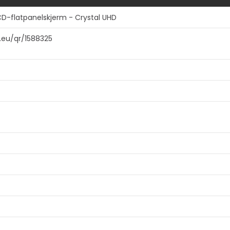
D-flatpanelskjerm - Crystal UHD
a.eu/qr/1588325