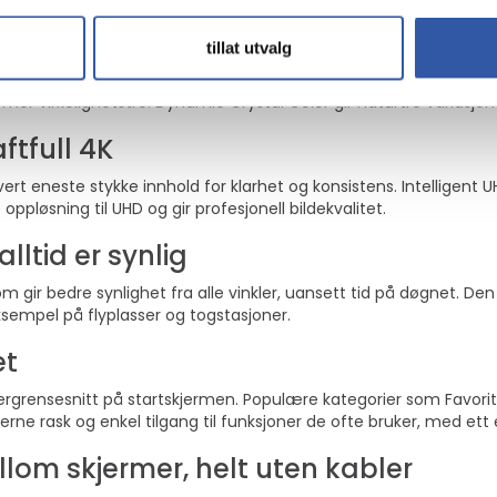
idig unngå utilsiktet vipping.
tillat utvalg
oppslukende seeropplevelse
mer virkelighetstro. Dynamic Crystal Color gir naturtro variasjone
ftfull 4K
rt eneste stykke innhold for klarhet og konsistens. Intelligent
ppløsning til UHD og gir profesjonell bildekvalitet.
lltid er synlig
 gir bedre synlighet fra alle vinkler, uansett tid på døgnet. Den 
ksempel på flyplasser og togstasjoner.
et
ensesnitt på startskjermen. Populære kategorier som Favoritter,
erne rask og enkel tilgang til funksjoner de ofte bruker, med ett e
om skjermer, helt uten kabler