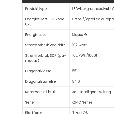
Produkttype
LED-bakgrunnsbelyst LC
Energietikett QR-kode
Https://eprel.ec.europ
URL
Energiklasse
Klasse G
Strømforbruk ved drift
102 watt
Strømforbruk SDR (på-
102 kWh/1000t
modus)
Diagonalklasse
55"
Diagonalstørrelse
54.6"
Kommersiell bruk
Ja - intelligent skilting
Serier
QMC Series
Plattform
Tizen OS