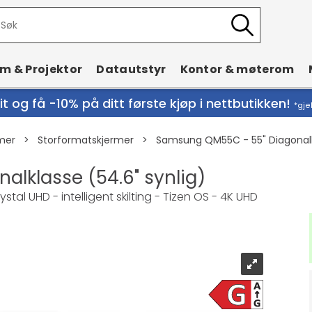
rm & Projektor
Datautstyr
Kontor & møterom
t og få -10% på ditt første kjøp i nettbutikken!
*gje
mer
>
Storformatskjermer
>
Samsung QM55C - 55" Diagonalkl
lklasse (54.6" synlig)
al UHD - intelligent skilting - Tizen OS - 4K UHD