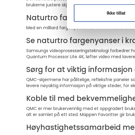
brukerne justere skjermen til stående modus og samt
Ikke tillat
Naturtro farger for en ren, 
Med en milliard fargenyanser blir hvert eneste bilde 
Se naturtro fargenyanser i kra
Samsungs videoprosesseringsteknologi forbedrer hve
Quantum Processor Lite 4K, løfter video med lavere o
Sørg for at viktig informasjon a
QMC-skjermene har pålitelige, refleksfrie paneler som
levere nøyaktig informasjon på viktige steder, for e
Koble til med bekvemmeligh
QMC er mer brukervennlig med et oppgradert brukergr
alt er samlet på ett sted. Mappen Favoritter gir bruk
Høyhastighetssamarbeid mell