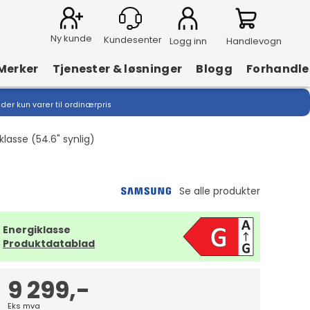
Ny kunde
Logg inn
Handlevogn
Merker
Tjenester & løsninger
Blogg
Forhandle
lder kun varer til ordinærpris
asse (54.6" synlig)
Energiklasse
Produktdatablad
9 299,-
Eks mva