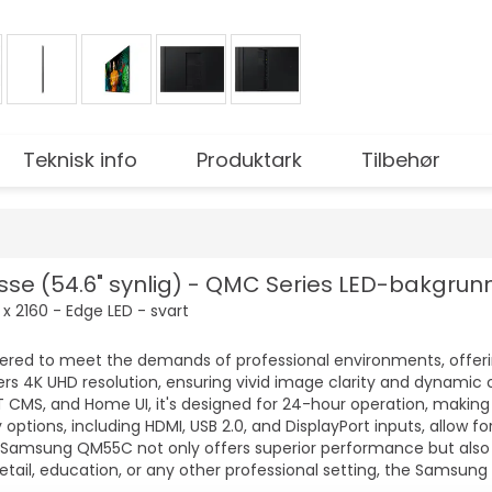
Teknisk info
Produktark
Tilbehør
e (54.6" synlig) - QMC Series LED-bakgrunn
 x 2160 - Edge LED - svart
d to meet the demands of professional environments, offering a
ivers 4K UHD resolution, ensuring vivid image clarity and dynamic
CMS, and Home UI, it's designed for 24-hour operation, making it
options, including HDMI, USB 2.0, and DisplayPort inputs, allow fo
e Samsung QM55C not only offers superior performance but also
 retail, education, or any other professional setting, the Samsu