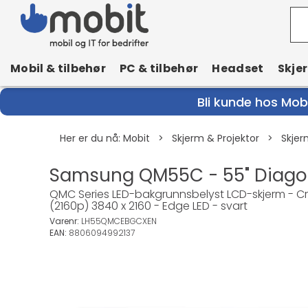
Mobil & tilbehør
PC & tilbehør
Headset
Skje
Bli kunde hos Mobi
Her er du nå:
Mobit
>
Skjerm & Projektor
>
Skjer
Samsung QM55C - 55" Diagona
QMC Series LED-bakgrunnsbelyst LCD-skjerm - Cryst
(2160p) 3840 x 2160 - Edge LED - svart
Varenr:
LH55QMCEBGCXEN
EAN:
8806094992137