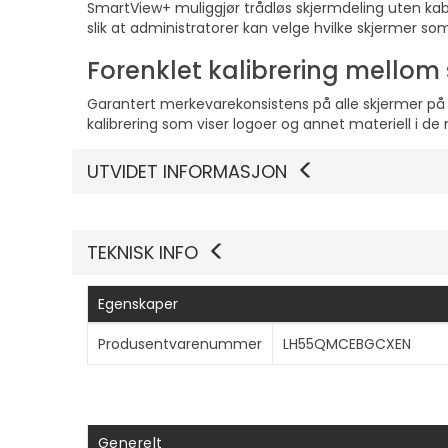
SmartView+ muliggjør trådløs skjermdeling uten kab
slik at administratorer kan velge hvilke skjermer s
Forenklet kalibrering mello
Garantert merkevarekonsistens på alle skjermer på 
kalibrering som viser logoer og annet materiell i 
UTVIDET INFORMASJON
TEKNISK INFO
Egenskaper
Produsentvarenummer
LH55QMCEBGCXEN
Generelt