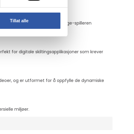
Tillat alle
lbyr denne Samsung digital signage-spilleren
ekt for digitale skiltingsapplikasjoner som krever
videoer, og er utformet for å oppfylle de dynamiske
sielle miljøer.