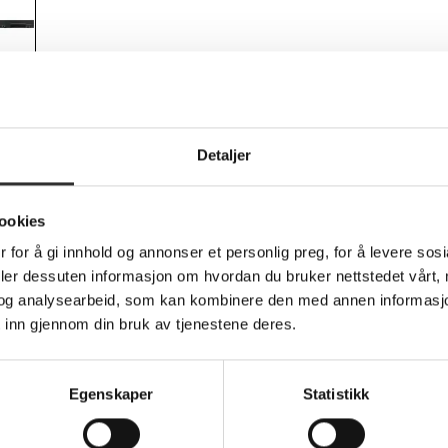
Teknisk info
Detaljer
ler - 4K UHD (2160p)
ookies
 for å gi innhold og annonser et personlig preg, for å levere sos
et for å forbedre ethvert kommersielt skjermoppsett. Med støtte
deler dessuten informasjon om hvordan du bruker nettstedet vårt,
omhet. Denne enheten handler ikke bare om flotte bilder; den t
og analysearbeid, som kan kombinere den med annen informasjon d
I-innganger og -utganger, samt LAN- og USB-tilkoblinger, sørger d
 inn gjennom din bruk av tjenestene deres.
 Samsung SBB-CV4B utstyrt med MagicInfo-støtte, noe som gjør det
60950-1 og EN 62368-1 sikrer ytterligere pålitelighet og sikker
 digitale skiltingsspilleren bygget for å oppfylle kravene i ethvert 
bilder
Egenskaper
Statistikk
Port, HDMI og USB
v digital skilting