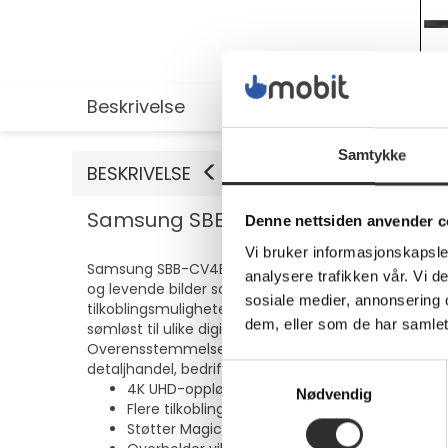
Beskrivelse
Utvidet informasjon
Samtykke
BESKRIVELSE
Samsung SBB-CV4B - Digitalskiltspil
Denne nettsiden anvender c
Vi bruker informasjonskapsler
Samsung SBB-CV4B digital signage-spiller er design
analysere trafikken vår. Vi 
og levende bilder som fanger betrakterens oppmerks
sosiale medier, annonsering 
tilkoblingsmuligheter. Fra DisplayPort og HDMI til SD
dem, eller som de har samlet
sømløst til ulike digitale mediekilder. I tillegg er
Overensstemmelse med standardene EMC klasse B, EN 
detaljhandel, bedrifter eller offentlige rom, er denne
Samtykkevalg
4K UHD-oppløsning (2160p) for klare, levende 
Nødvendig
Flere tilkoblingsalternativer, inkludert Display
Støtter MagicInfo for avansert administrasjon a