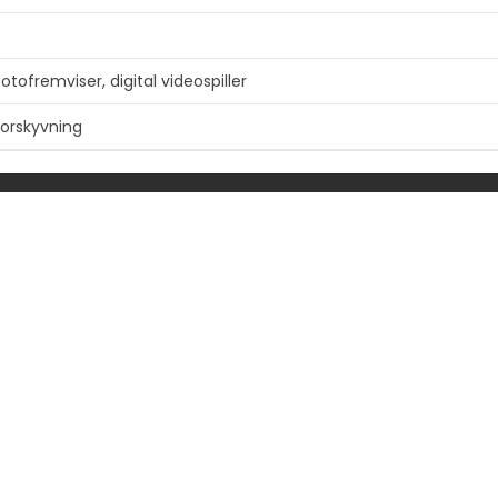
l fotofremviser, digital videospiller
forskyvning
k)