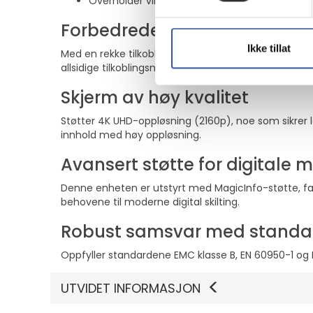
Overholder viktige sikkerhets- og EMC-standa
Forbedrede tilkoblingsmuligh
Ikke tillat
Med en rekke tilkoblingsmuligheter, inkludert Displ
allsidige tilkoblingsmuligheter for omfattende digi
Skjerm av høy kvalitet
Støtter 4K UHD-oppløsning (2160p), noe som sikrer le
innhold med høy oppløsning.
Avansert støtte for digitale 
Denne enheten er utstyrt med MagicInfo-støtte, fasef
behovene til moderne digital skilting.
Robust samsvar med standa
Oppfyller standardene EMC klasse B, EN 60950-1 og EN
UTVIDET INFORMASJON