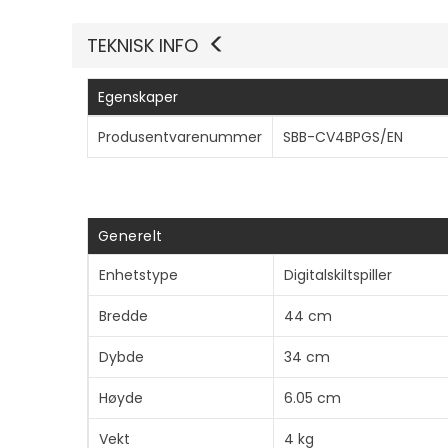
TEKNISK INFO
Egenskaper
Produsentvarenummer
SBB-CV4BPGS/EN
Generelt
Enhetstype
Digitalskiltspiller
Bredde
44 cm
Dybde
34 cm
Høyde
6.05 cm
Vekt
4 kg