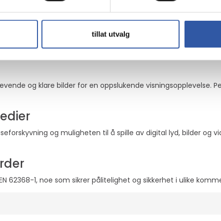
rder
eter
tillat utvalg
ayPort, HDMI, SDI-innganger og -utganger, LAN, RS-232C og USB, ti
tale medieoppsett.
vende og klare bilder for en oppslukende visningsopplevelse. Perf
medier
orskyvning og muligheten til å spille av digital lyd, bilder og 
rder
 62368-1, noe som sikrer pålitelighet og sikkerhet i ulike kommer