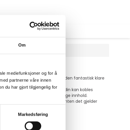
Om
iale mediefunksjoner og for å
 for 4K UHD-oppløsning leverer den fantastisk klare
 med partnerne våre innen
ilbyr også et bredt spekter av
u har gjort tilgjengelig for
en for at den digitale skiltingen din kan kobles
 enkelt å administrere og planlegge innhold.
het i kommersielle omgivelser. Enten det gjelder
miljø.
Markedsføring