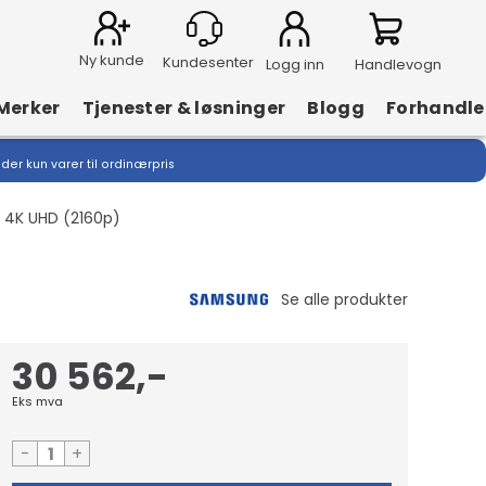
Ny kunde
Logg inn
Handlevogn
Merker
Tjenester & løsninger
Blogg
Forhandle
lder kun varer til ordinærpris
- 4K UHD (2160p)
30 562,-
Eks mva
-
+