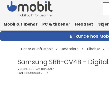
Mobil & tilbehør
PC & tilbehør
Headset
Skje
Bli kunde hos Mobi
Her er du nå:
Mobit
>
Høyttalere
>
Tilbehør
>
Samsung SBB-CV4B - Digitalsk
Varenr:
SBB-CV4BPGS/EN
EAN:
8806094912807