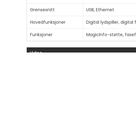
Grensesnitt
USB, Ethernet
Hovedfunksjoner
Digital lydspiller, digita
Funksjoner
MagicInfo-støtte, fase
Video
Oppløsning
4K UHD (2160p)
Konnektivitet
Koblinger
DisplayPort
2 x HDMI input
SDI-inngang
SDI-utgang
Digital lydutgang (optis
LAN
RS-232C