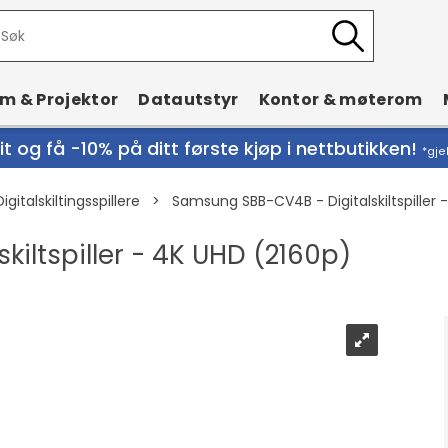
rm & Projektor
Datautstyr
Kontor & møterom
t og få -10% på ditt første kjøp i nettbutikken!
*gje
Digitalskiltingsspillere
>
Samsung SBB-CV4B - Digitalskiltspiller 
iltspiller - 4K UHD (2160p)