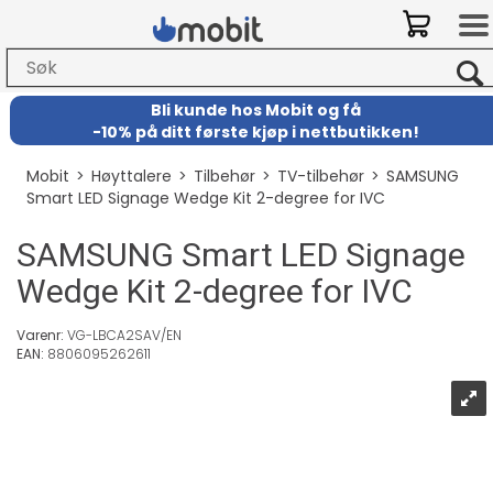
Bli kunde hos Mobit
og
få
-
10% på ditt første kjøp i nettbutikken!
Mobit
>
Høyttalere
>
Tilbehør
>
TV-tilbehør
>
SAMSUNG
Smart LED Signage Wedge Kit 2-degree for IVC
SAMSUNG Smart LED Signage
Wedge Kit 2-degree for IVC
Varenr:
VG-LBCA2SAV/EN
EAN:
8806095262611