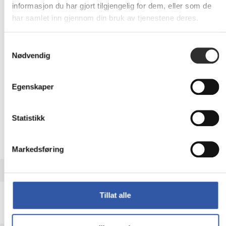
Eks mva
informasjon du har gjort tilgjengelig for dem, eller som de
har samlet inn gjennom din bruk av tjenestene deres.
-
+
Samtykkevalg
LEGG I HANDLEVOGN
Nødvendig
Egenskaper
Nettlager: Ikke på lager (estimert
17
dager)
Statistikk
Markedsføring
BESKRIVELSE
SAMSUNG Smart LED Signage Wedge Kit
Tillat alle
2-degree for IVC