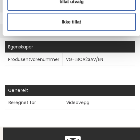
tillat utvalg
UTVIDET INFORMASJON
Ikke tillat
TEKNISK INFO
Egenskaper
Produsentvarenummer
VG-LBCA2SAV/EN
Generelt
Beregnet for
Videovegg